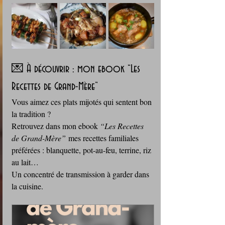
💌 À découvrir : mon ebook “Les 
Recettes de Grand-Mère”
Vous aimez ces plats mijotés qui sentent bon 
la tradition ? 
Retrouvez dans mon ebook 
“Les Recettes 
de Grand-Mère”
 mes recettes familiales 
préférées : blanquette, pot-au-feu, terrine, riz 
au lait… 
Un concentré de transmission à garder dans 
la cuisine.