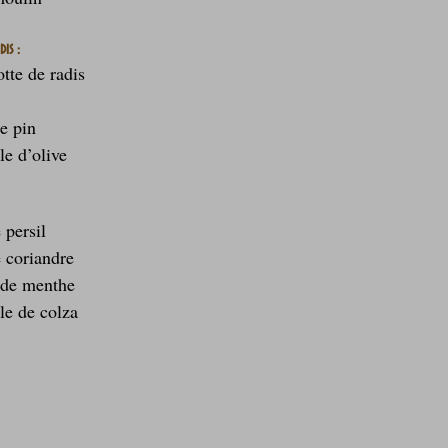
is :
tte de radis
e pin
le d’olive
 persil
e coriandre
 de menthe
le de colza