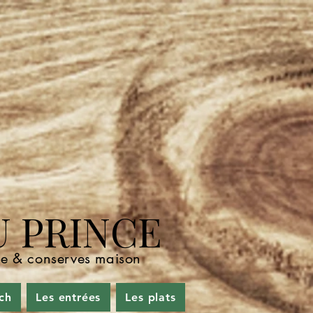
U PRINCE
nde & conserves maison
ch
Les entrées
Les plats