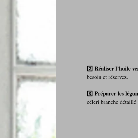
Réaliser l’huile ve
2️⃣ 
besoin et réservez. 
Préparer les légu
3️⃣ 
céleri branche détaill