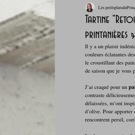
Les petitsplatsduPrin
Boissons et cocktails
Boulange
Tartine "Reto
printanières
Comfort food, les recettes doudou
Il y a un plaisir indén
couleurs éclatantes de
Cuisine du Camping
Déjeuner 
le croustillant des pain
de saison que je vous 
Fondus de chocolat
fruits à c
pa
J’ai craqué pour un 
contraste délicieuseme
délaissées, m’ont inspi
Glaces, sorbets, desserts glacés
d’olive. Pour apporter 
rencontrent persil, cor
Je mange au bureau : gamelle, bento