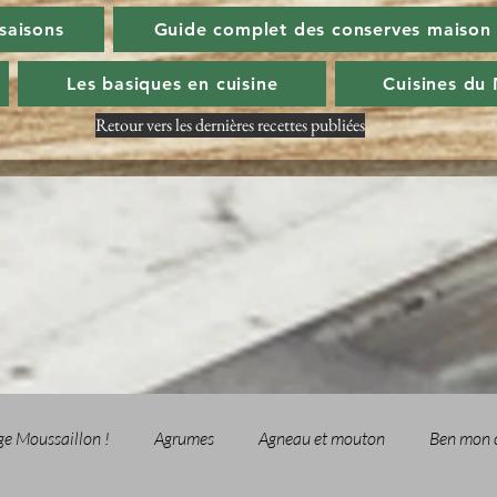
 saisons
Guide complet des conserves maison
Les basiques en cuisine
Cuisines du
Retour vers les dernières recettes publiées
ge Moussaillon !
Agrumes
Agneau et mouton
Ben mon 