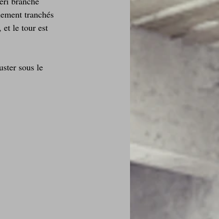
eri branche 
nement tranchés 
et le tour est 
uster sous le 