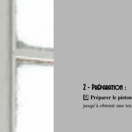
2 - Préparation :
Préparer le pistou
1️⃣ 
jusqu’à obtenir une te