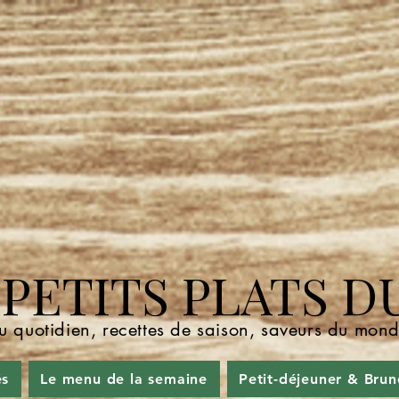
ETITS PLATS D
u quotidien, recettes de saison, saveurs du mo
és
Le menu de la semaine
Petit-déjeuner & Brun