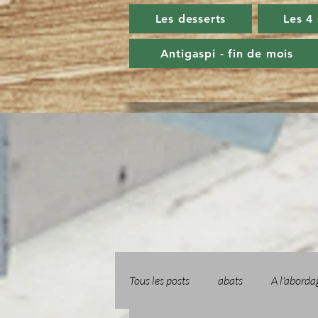
Les desserts
Les 4
Antigaspi - fin de mois
Tous les posts
abats
A l'aborda