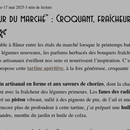
ce
17 mai 2025
3 min de lecture
rie
Breakfast
c'est la rentrée !
Chicken run
ur du marché" : Croquant, fraîcheur
 🌿
Coquillages et crustacés
Courges, cucurbitacées
cuisine 
iable à flâner entre les étals du marché lorsque le printemps ba
s légumes nouveaux, les parfums herbacés des bouquets fraîche
sur l'herbe
Desserts - glaces - pâtisserie
Finger food, snack
s artisanaux éveillent nos sens et nourrissent l’inspiration. C’e
tartine apéritive
propose cette 
, à la fois généreuse, croquante
oque
Garden Party - buffet - Verrines
Gâteau d'anniversaire
in artisanal en forme et aux saveurs de chorizo
, dont la cha
fanes des radi
nt avec la fraîcheur des légumes primeurs. Les 
pistou 
ré un 
vibrant, mêlé à des pignons de pin, de l’ail et un
Grillades, barbecues et plancha
Healthy, léger, ou végétarien
huil
encore plus de profondeur à cette tartine, j’ai préparé une 
iandre, menthe du jardin et huile de colza.
Laitages
La Montagne ça nous gagne !