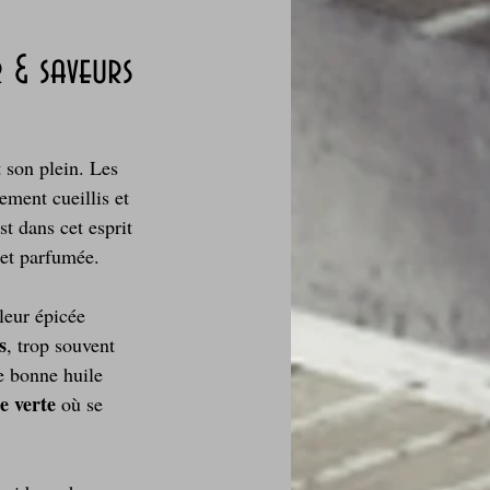
 & saveurs
des fleurs
t son plein. Les 
ment cueillis et 
Foire au vin
st dans cet esprit 
 et parfumée.
leur épicée 
s
, trop souvent 
e bonne huile 
i Love Tomate !
e verte
 où se 