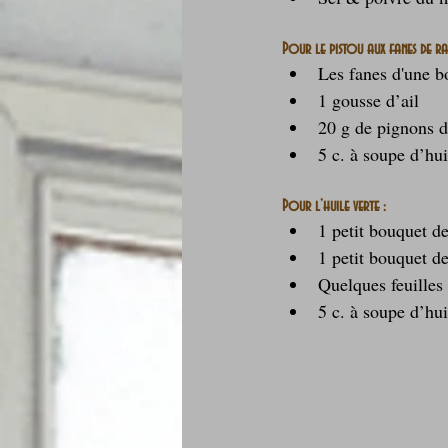
Pour le pistou aux fanes de rad
Les fanes d'une bo
1 gousse d’ail
20 g de pignons d
5 c. à soupe d’hui
Pour l’huile verte :
1 petit bouquet de
1 petit bouquet d
Quelques feuilles
5 c. à soupe d’hui