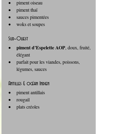
piment oiseau
piment thaï
sauces pimentées
woks et soupes
 Sud‑Ouest
piment d’Espelette AOP
, doux, fruité, 
élégant
parfait pour les viandes, poissons, 
légumes, sauces
 Antilles & océan Indien
piment antillais
rougail
plats créoles