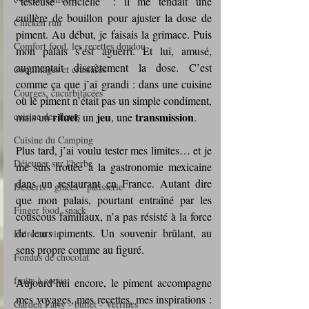
“testeuse officielle” : il me tendait une 
cuillère de bouillon pour ajuster la dose de 
Chicken run
piment. Au début, je faisais la grimace. Puis 
Comfort food, les recettes doudou
mon palais s’est aguerri. Et lui, amusé, 
augmentait discrètement la dose. C’est 
Coquillages et crustacés
comme ça que j’ai grandi : dans une cuisine 
Courges, cucurbitacées
où le piment n’était pas un simple condiment, 
rituel
jeu
transmission
cuisine des fleurs
mais un 
, un 
, une 
.
Cuisine du Camping
Plus tard, j’ai voulu tester mes limites… et je 
Déjeuner sur l'herbe
me suis frottée à la gastronomie mexicaine 
dans un restaurant en France. Autant dire 
Desserts - glaces - pâtisserie
que mon palais, pourtant entraîné par les 
Finger food, snack
couscous familiaux, n’a pas résisté à la force 
de leurs piments. Un souvenir brûlant, au 
Foire au vin
sens propre comme au figuré.
Fondus de chocolat
fruits à coque
Aujourd’hui encore, le piment accompagne 
mes voyages, mes recettes, mes inspirations : 
Garden Party - buffet - Verrines