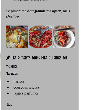
ne doit jamais masquer
Le piment 
, mais 
réveiller
.
🌶️ Les piments dans mes cuisines du 
monde
Maghreb
harissa
couscous relevés
tajines parfumés
 Asie