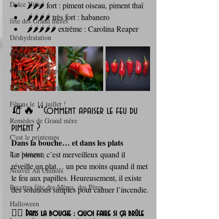
Dolce Vita
🌶️🌶️🌶️ fort : piment oiseau, piment thaï
🌶️🌶️🌶️🌶️ très fort : habanero
fête des Grand mères
🌶️🌶️🌶️🌶️🌶️ extrême : Carolina Reaper
Déshydratation
Conserves salées
Conserves sucrées
Des réserves pour l'hiver
Fêtons le 14 juillet !
🧯🔥 **Comment apaiser le feu du 
Remèdes de Grand mère
piment ?
C'est le printemps
Dans la bouche… et dans les plats
Les basiques
Le piment, c’est merveilleux quand il 
réveille un plat… un peu moins quand il met 
Nouvel An Chinois
le feu aux papilles. Heureusement, il existe 
Recettes fête des Mères, des Pères
des solutions simples pour calmer l’incendie.
Halloween
😮‍💨 
Dans la bouche : quoi faire si ça brûle 