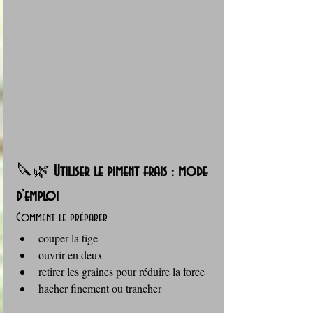
🔪🌿 
Utiliser le piment frais : mode 
d’emploi
Comment le préparer
couper la tige
ouvrir en deux
retirer les graines pour réduire la force
hacher finement ou trancher