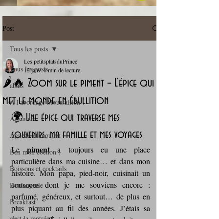
Post
Tous les posts
Les petitsplatsduPrince
Tous les posts
12 janv.
6 min de lecture
🌶️🔥 Zoom sur le piment – L’épice qui
abats
met le monde en ébullition
A l'abordage Moussaillon !
🌍 Une épice qui traverse mes 
Agrumes
souvenirs, ma famille et mes voyages
Agneau et mouton
piment 
Le 
a toujours eu une place 
Ben mon cochon !
particulière dans ma cuisine… et dans mon 
Boissons et cocktails
histoire. Mon papa, pied‑noir, cuisinait un 
couscous dont je me souviens encore : 
Boulangerie
parfumé, généreux, et surtout… de plus en 
Breakfast
plus piquant au fil des années. J’étais sa 
c'est la rentrée !