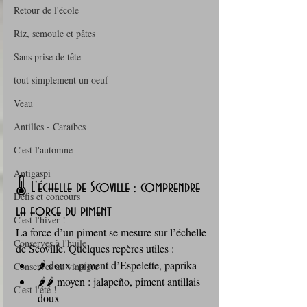
Retour de l'école
Riz, semoule et pâtes
Sans prise de tête
tout simplement un oeuf
Veau
Antilles - Caraïbes
C'est l'automne
Antigaspi
🌡️ L’échelle de Scoville : comprendre 
Défis et concours
la force du piment
C'est l'hiver !
La force d’un piment se mesure sur l’échelle 
Conserves à l'huile
de Scoville. Quelques repères utiles :
🌶️ doux : piment d’Espelette, paprika
Conserves au vinaigre
🌶️🌶️ moyen : jalapeño, piment antillais 
C'est l'été !
doux