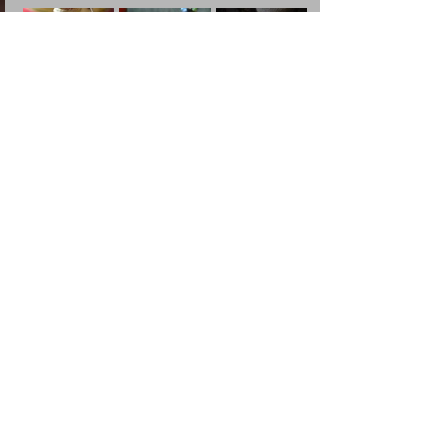
💡 Astuces
se congèle très bien
Le piment 
.
Le piment d’Espelette révèle tout son 
parfum en fin de cuisson.
Pour adoucir un plat trop pimenté : 
lait de coco
yaourt
miel
ajouter 
, 
, 
 ou 
pomme de terre
.
Le piment sec se réhydrate en quelques 
minutes dans l’eau chaude.
❤️ Et vous ?
Plutôt piment doux, moyen… ou très très 
fort dans votre cuisine ?