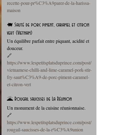
recette-pour-pr%C3%A9parer-de-la-harissa-
maison
🐖 Sauté de porc piment, caramel et citron 
vert (Vietnam)
Un équilibre parfait entre piquant, acidité et 
douceur. 
🔗 
https://www.lespetitsplatsduprince.com/post/
vietnamese-chilli-and-lime-caramel-pork-stir-
fry-saut%C3%A9-de-porc-piment-caramel-
et-citron-vert
🌋 Rougail saucisses de La Réunion
Un monument de la cuisine réunionnaise. 
🔗 
https://www.lespetitsplatsduprince.com/post/
rougail-saucisses-de-la-r%C3%A9union