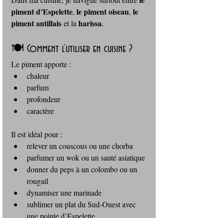
piment d’Espelette
le piment oiseau
le 
, 
, 
piment antillais
harissa
 et la 
.
🍽️ Comment l’utiliser en cuisine ?
Le piment apporte :
chaleur
parfum
profondeur
caractère
Il est idéal pour :
relever un couscous ou une chorba
parfumer un wok ou un sauté asiatique
donner du peps à un colombo ou un 
rougail
dynamiser une marinade
sublimer un plat du Sud‑Ouest avec 
une pointe d’Espelette