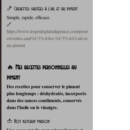
🍤 Crevettes sautées à l’ail et au piment
Simple, rapide, efficace. 
🔗 
https://www.lespetitsplatsduprince.com/post/
crevettes-saut%C3%A9es-%C3%A0-l-ail-et-
au-piment
🔥 
Mes recettes personnelles au 
piment
Des recettes pour conserver le piment 
plus longtemps : déshydratés, incorporés 
dans des sauces condiments, conservés 
dans l'huile ou le vinaigre.
🍅 Hot ketchup maison
Une sauce punchy pour relever burgers et 