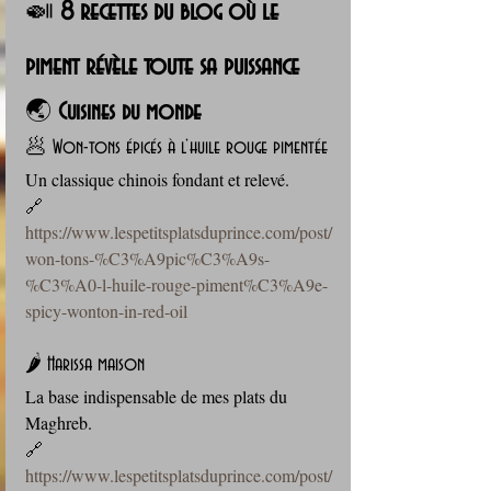
🍛 
8 recettes du blog où le 
piment révèle toute sa puissance
🌏 
Cuisines du monde
🥟 Won-tons épicés à l’huile rouge pimentée
Un classique chinois fondant et relevé. 
🔗 
https://www.lespetitsplatsduprince.com/post/
won-tons-%C3%A9pic%C3%A9s-
%C3%A0-l-huile-rouge-piment%C3%A9e-
spicy-wonton-in-red-oil
🌶️ Harissa maison
La base indispensable de mes plats du 
Maghreb. 
🔗 
https://www.lespetitsplatsduprince.com/post/