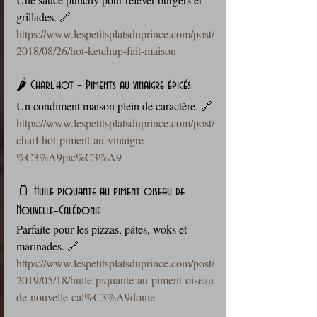
grillades. 🔗 
https://www.lespetitsplatsduprince.com/post/
2018/08/26/hot-ketchup-fait-maison
🌶️ Charl’hot – Piments au vinaigre épicés
Un condiment maison plein de caractère. 🔗 
https://www.lespetitsplatsduprince.com/post/
charl-hot-piment-au-vinaigre-
%C3%A9pic%C3%A9
🫙 Huile piquante au piment oiseau de 
Nouvelle‑Calédonie
Parfaite pour les pizzas, pâtes, woks et 
marinades. 🔗 
https://www.lespetitsplatsduprince.com/post/
2019/05/18/huile-piquante-au-piment-oiseau-
de-nouvelle-cal%C3%A9donie