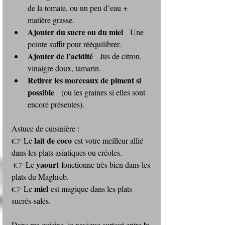
de la tomate, ou un peu d’eau + 
matière grasse.
Ajouter du sucre ou du miel
   Une 
pointe suffit pour rééquilibrer.
Ajouter de l’acidité
   Jus de citron, 
vinaigre doux, tamarin.
Retirer les morceaux de piment si 
possible
   (ou les graines si elles sont 
encore présentes).
Astuce de cuisinière : 
lait de coco
👉 Le 
 est votre meilleur allié 
dans les plats asiatiques ou créoles.
yaourt
 👉 Le 
 fonctionne très bien dans les 
plats du Maghreb. 
miel
👉 Le 
 est magique dans les plats 
sucrés‑salés.
le 
Dans ma cuisine, je navigue surtout entre 