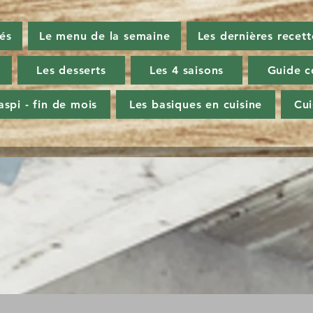
tés
Le menu de la semaine
Les dernières recett
Les desserts
Les 4 saisons
Guide c
aspi - fin de mois
Les basiques en cuisine
Cu