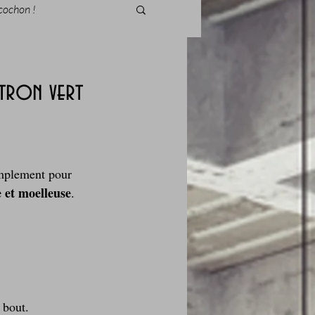
cochon !
itron vert
des fleurs
implement pour 
Foire au vin
 et moelleuse
.
i Love Tomate !
 bout.