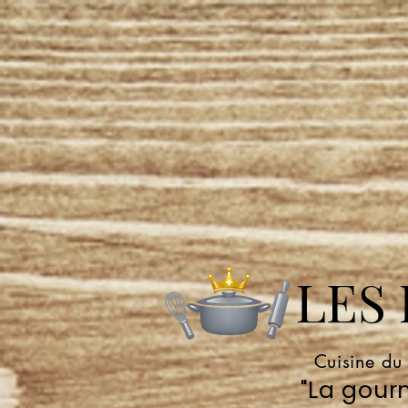
LES P
Cuisine du
"La gourm