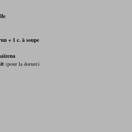
lle
run + 1 c. à soupe
maïzena
it
 (pour la dorure)