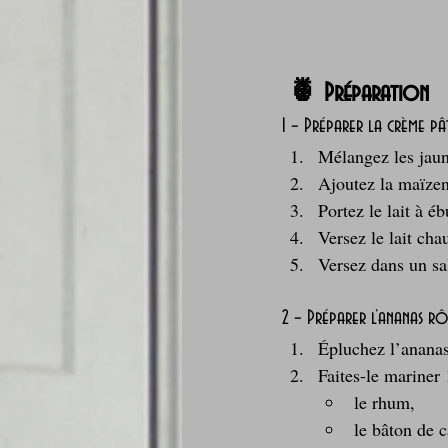
 🍍 Préparation
1 – Préparer la crème pât
Mélangez les jaun
Ajoutez la maïzen
Portez le lait à é
Versez le lait cha
Versez dans un sal
2 – Préparer l’ananas rô
Épluchez l’ananas
Faites-le mariner 
le rhum,
le bâton de c