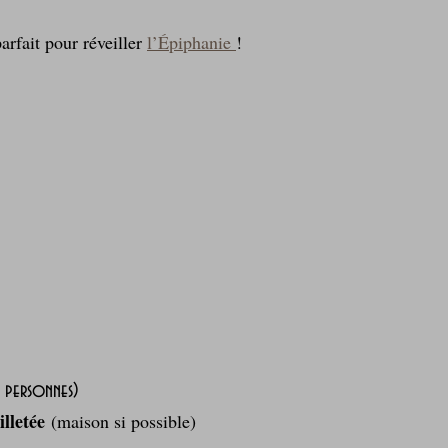
rfait pour réveiller 
l’Épiphanie 
!
Laitages
La Montagne ça nous gagne !
 personnes)
illetée
 (maison si possible)