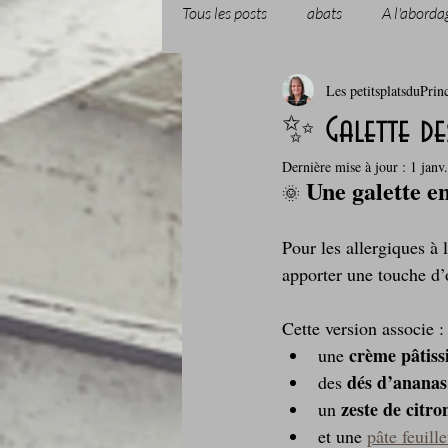
Tous les posts
abats
A l'aborda
Les petitsplatsduPrin
Boissons et cocktails
Boulange
✨ Galette des
Dernière mise à jour :
1 janv.
Comfort food, les recettes doudou
 Une galette e
🌞
Pour les allergiques à l
Cuisine du Camping
Déjeuner 
apporter une touche d’or
Cette version associe :
Fondus de chocolat
fruits à c
crème pâtissi
une 
dés d’ananas
des 
zeste de citro
un 
Glaces, sorbets, desserts glacés
et une 
pâte feuill