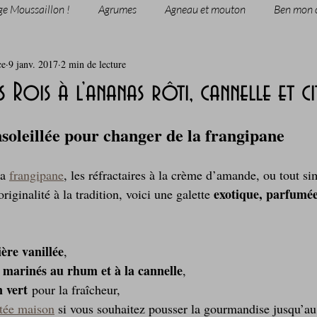
ge Moussaillon !
Agrumes
Agneau et mouton
Ben mon 
ce
9 janv. 2017
2 min de lecture
rie
Breakfast
c'est la rentrée !
Chicken run
 Rois à l’ananas rôti, cannelle et c
Coquillages et crustacés
Courges, cucurbitacées
cuisine 
nsoleillée pour changer de la frangipane
a 
frangipane
, les réfractaires à la crème d’amande, ou tout s
sur l'herbe
Desserts - glaces - pâtisserie
Finger food, snack
exotique, parfumée
iginalité à la tradition, voici une galette 
oque
Garden Party - buffet - Verrines
Gâteau d'anniversaire
ère vanillée
,
 marinés au rhum et à la cannelle
,
n vert
 pour la fraîcheur,
Grillades, barbecues et plancha
Healthy, léger, ou végétarien
etée maison
 si vous souhaitez pousser la gourmandise jusqu’au