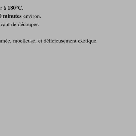
180°C
r à 
.
0 minutes
 environ.
avant de découper.
fumée, moelleuse, et délicieusement exotique.