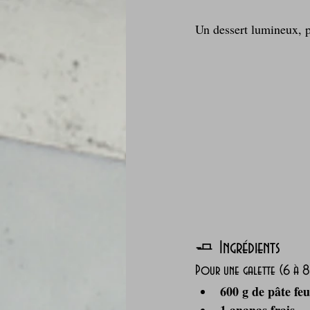
Un dessert lumineux, pa
Je mange au bureau : gamelle, bento
🧈 Ingrédients
Pour une galette (6 à 8
600 g de pâte feu
1 ananas frais