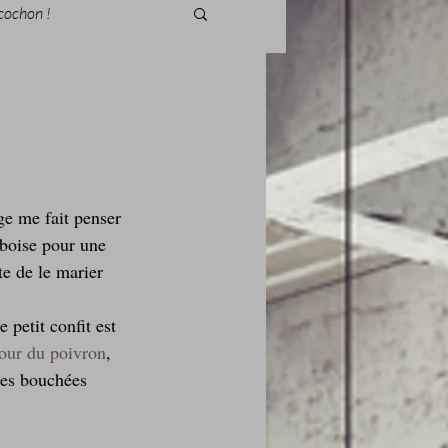
cochon !
des fleurs
ge me fait penser 
mboise pour une 
Foire au vin
te de le marier 
e petit confit est 
tour du poivron
, 
ites bouchées 
i Love Tomate !