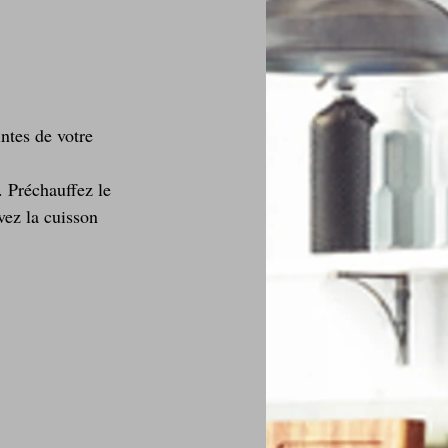
ntes de votre 
. Préchauffez le 
vez la cuisson 