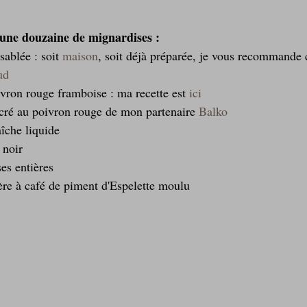
r une douzaine de mignardises :
sablée : soit 
maison
, soit déjà préparée, je vous recommande 
ud
ivron rouge framboise : ma recette est 
ici
ucré au poivron rouge de mon partenaire 
Balko
îche liquide  
noir  
es entières  
llère à café de piment d'Espelette moulu 