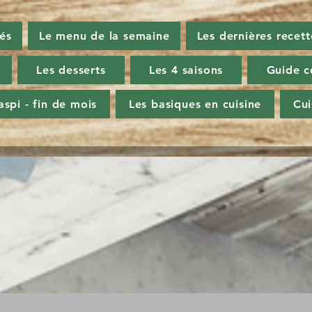
tés
Le menu de la semaine
Les dernières recett
Les desserts
Les 4 saisons
Guide c
aspi - fin de mois
Les basiques en cuisine
Cu