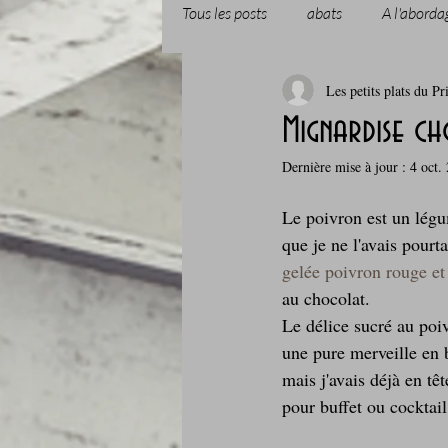
Tous les posts
abats
A l'aborda
Les petits plats du Pr
Boissons et cocktails
Boulange
Mignardise c
Dernière mise à jour :
4 oct.
Comfort food, les recettes doudou
Le poivron est un légu
que je ne l'avais pourt
Cuisine du Camping
Déjeuner 
gelée poivron rouge et
au chocolat.
Le délice sucré au poi
Fondus de chocolat
fruits à c
une pure merveille en b
mais j'avais déjà en tê
pour buffet ou cocktail,
Glaces, sorbets, desserts glacés