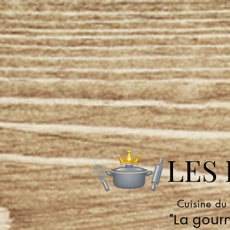
LES P
Cuisine du
"La gourm