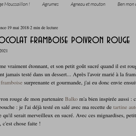
ge Moussaillon !
Agrumes
Agneau et mouton
Ben mon 
ince
19 mai 2018
2 min de lecture
rie
Breakfast
c'est la rentrée !
Chicken run
hocolat framboise poivron rouge
 2021
Coquillages et crustacés
Courges, cucurbitacées
cuisine 
me vraiment étonnant, et son petit goût sucré quand il est rou
ant jamais testé dans un dessert... Après l'avoir marié à la fra
sur l'herbe
Desserts - glaces - pâtisserie
Finger food, snack
 framboise
 surprenante et gourmande, j'ai eu donc envie ensui
vron rouge de mon partenaire 
Balko
 m'a bien inspirée aussi : c
oque
Garden Party - buffet - Verrines
Gâteau d'anniversaire
ouche : je l'ai déjà testé en salé avec ma recette de 
tartine au
te qu'il serait merveilleux en sucré. Avec ces mignardises, pet
 c'est chose faite !
Grillades, barbecues et plancha
Healthy, léger, ou végétarien