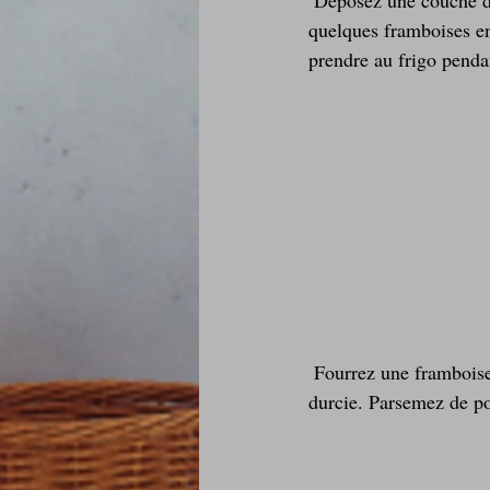
quelques framboises en
prendre au frigo penda
 Fourrez une framboise par mignardise avec le délice sucré au poivron rouge, posez-la sur la ganache 
durcie. Parsemez de po