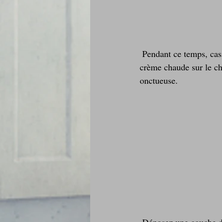
 Pendant ce temps, cassez le chocolat en carrés dans un saladier. Faites chauffer la crème. Versez la 
crème chaude sur le ch
onctueuse.
 Déposez une couche de gelée de poivron et framboise sur les fonds de tartelettes cuits. Coupez 