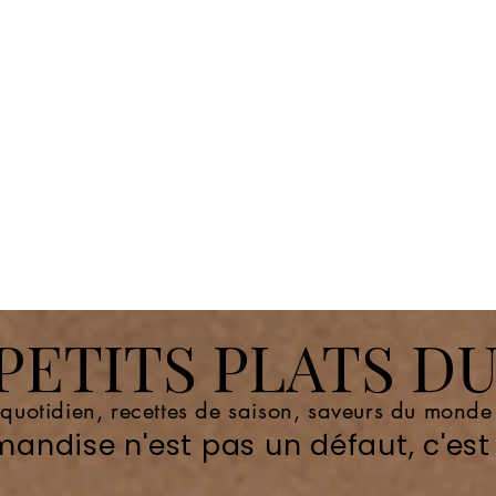
ETITS PLATS DU
 quotidien, recettes de saison, saveurs du mond
andise n'est pas un défaut, c'est 