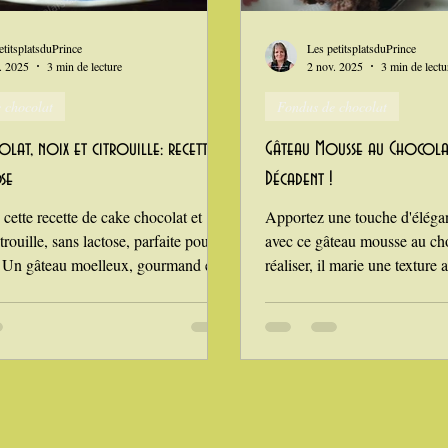
n
i Love Tomate !
Je mange au bureau : gamelle, bento
etitsplatsduPrince
Les petitsplatsduPrince
. 2025
3 min de lecture
2 nov. 2025
3 min de lectu
 chocolat
Fondus de chocolat
lat, noix et citrouille: recette
Gâteau Mousse au Chocola
se
Décadent !
cette recette de cake chocolat et
Apportez une touche d'élégan
itrouille, sans lactose, parfaite pour
avec ce gâteau mousse au cho
 Un gâteau moelleux, gourmand et
réaliser, il marie une texture 
 facile à réaliser. Le cake au chocolat
saveurs riches et profondes. 
ette de gâteau gourmande qui fait
vos invités ou simplement po
effet auprès des petits et des
plaisir Deux textures de dess
r le petit déjeuner, le brunch ou le
pour un seul gâteau : si çà ce
te pâtisserie trouve toujours sa place.
gourmandise ! Un gâteau très 
 de cake au chocolat et aux noix a
qui sera à coup sûr apprécié 
ticulier qu'elle est adaptée aux
chocolat : un moelleux au chocolat 