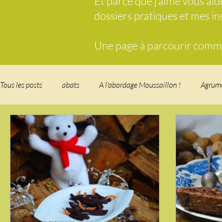
Et parce que j’aime vous ai
dossiers pratiques et mes i
Une page à parcourir comme 
Tous les posts
abats
A l'abordage Moussaillon !
Agrum
Breakfast
c'est la rentrée !
Chicken run
Comfort 
cuisine des fleurs
Cuisine du Camping
Déjeuner sur l'
Fondus de chocolat
fruits à coque
Garden Party - buffe