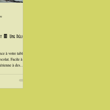
Laitages
re
t 🍫 Une Délice
ce à votre table
colat. Facile à
aérienne à des
Idéal pour régaler
ur vous faire
erts au chocolat
 n'est pas de la
simple à réaliser,
des fondus de
basique,