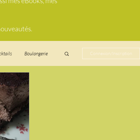
ussi mes eBooks, mes
 nouveautés.
cktails
Boulangerie
Connexion/Inscription
cucurbitacées
ire au vin
glacés