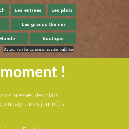
ch
Les entrées
Les plats
Les grands thèmes
 Monde
Boutique
Retour vers les dernières recettes publiées
u moment !
soirs pressés, des plats
 accompagne mes journées