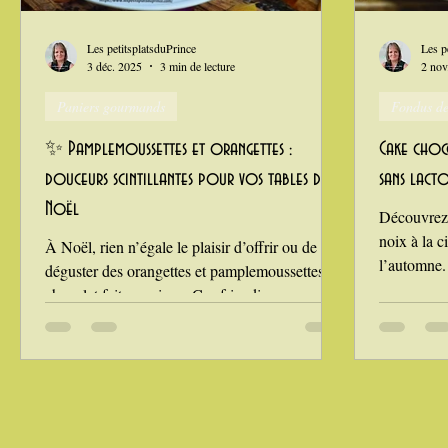
Grillades, barbecues et plancha
Healthy, léger, ou végétarie
Les petitsplatsduPrince
Les p
3 déc. 2025
3 min de lecture
2 nov
Paniers gourmands
Fondus de
La Montagne ça nous gagne !
✨ Pamplemoussettes et orangettes :
Cake choco
douceurs scintillantes pour vos tables de
sans lacto
Noël
Découvrez 
noix à la c
À Noël, rien n’égale le plaisir d’offrir ou de
l’automne.
déguster des orangettes et pamplemoussettes au
végétarien,
chocolat faites maison. Ces friandises
est une rec
traditionnelles allient la fraîcheur des agrumes
beaucoup d'
confits et l’intensité du chocolat noir. Faciles à
grands. Pou
préparer, elles demandent un peu de patience,
goûter, cet
mais le résultat est incomparable : une
Ma recette
gourmandise raffinée qui sublime vos paniers
ceci de par
gourmands et vos tables de fête. Ingrédients