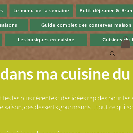
és
Le menu de la semaine
Petit-déjeuner & Brun
 saisons
Guide complet des conserves maison
Les basiques en cuisine
Cuisines du
dans ma cuisine d
ttes les plus récentes : des idées rapides pour les 
 de saison, des desserts gourmands… tout ce qui