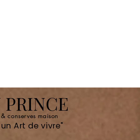
 PRINCE
e & conserves maison
un Art de vivre"