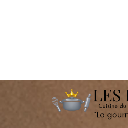
LES P
Cuisine du
"La gourm