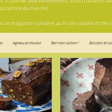
der à cuisiner plus sereinement, vous trouverez a
nspirations du marché.
un magazine culinaire, au fil des saisons et des
es
Agneau et mouton
Ben mon cochon !
Boissons et co
food, les recettes doudou
Coquillages et crustacés
Courges, 
herbe
Desserts - glaces - pâtisserie
Finger food, snack
Fo
t - Verrines
Gâteau d'anniversaire
Glaces, sorbets, desserts 