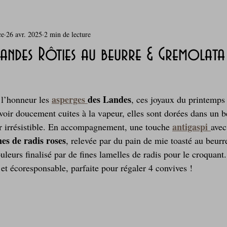
ce
26 avr. 2025
2 min de lecture
rie
Breakfast
c'est la rentrée !
Chicken run
Landes Rôties au beurre & Gremolata
Coquillages et crustacés
Courges, cucurbitacées
cuisine 
asperges 
des Landes
 l’honneur les 
, ces joyaux du printemps 
 avoir doucement cuites à la vapeur, elles sont dorées dans un
sur l'herbe
Desserts - glaces - pâtisserie
Finger food, snack
antigaspi
ur irrésistible. En accompagnement, une touche 
avec
nes de radis roses
, relevée par du pain de mie toasté au beurre
ouleurs finalisé par de fines lamelles de radis pour le croquant
oque
Garden Party - buffet - Verrines
Gâteau d'anniversaire
et écoresponsable, parfaite pour régaler 4 convives !
Grillades, barbecues et plancha
Healthy, léger, ou végétarien