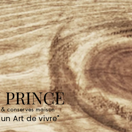
 PRINCE
e & conserves maison
un Art de vivre"