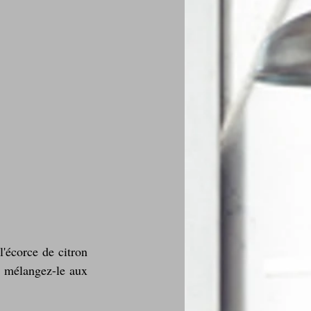
'écorce de citron 
t mélangez-le aux 