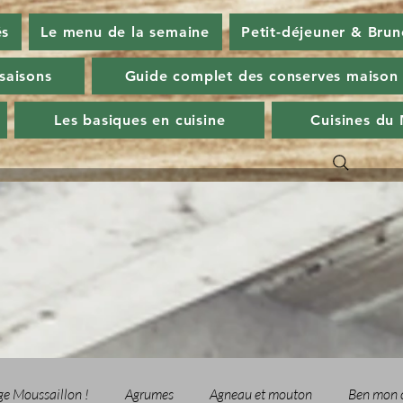
és
Le menu de la semaine
Petit-déjeuner & Brun
 saisons
Guide complet des conserves maison
Les basiques en cuisine
Cuisines du
ge Moussaillon !
Agrumes
Agneau et mouton
Ben mon 