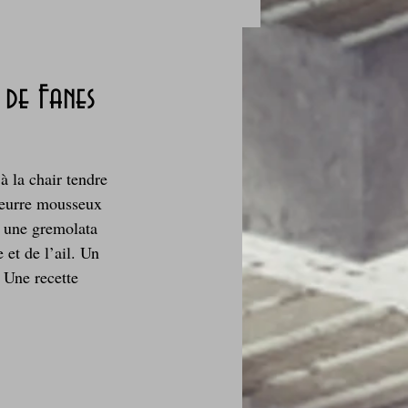
 de Fanes
des fleurs
à la chair tendre 
 beurre mousseux 
Foire au vin
 une gremolata 
 et de l’ail. Un 
. Une recette 
i Love Tomate !