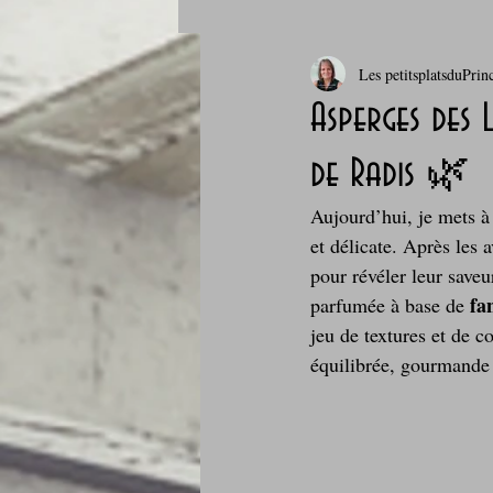
Les petitsplatsduPrin
Boissons et cocktails
Boulange
Asperges des 
de Radis 🌿
Comfort food, les recettes doudou
Aujourd’hui, je mets à
et délicate. Après les
Cuisine du Camping
Déjeuner 
pour révéler leur save
fa
parfumée à base de 
jeu de textures et de c
Fondus de chocolat
fruits à c
équilibrée, gourmande 
Glaces, sorbets, desserts glacés