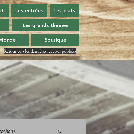
ch
Les entrées
Les plats
Les grands thèmes
 Monde
Boutique
Retour vers les dernières recettes publiées
cochon !