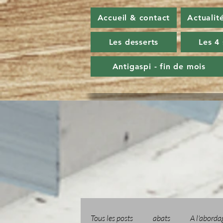
Accueil & contact
Actualit
Les desserts
Les 4
Antigaspi - fin de mois
Tous les posts
abats
A l'aborda