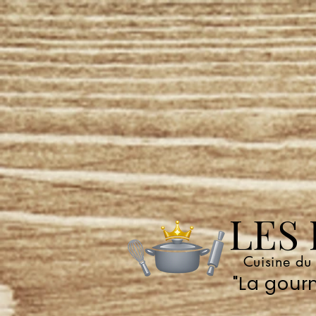
LES P
Cuisine du
"La gourm