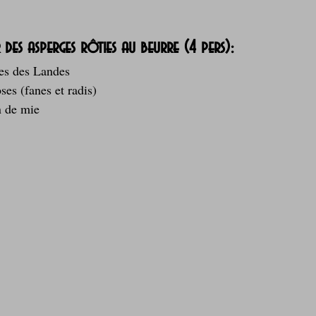
 des asperges rôties au beurre (4 pers):
es des Landes
oses (fanes et radis)
n de mie