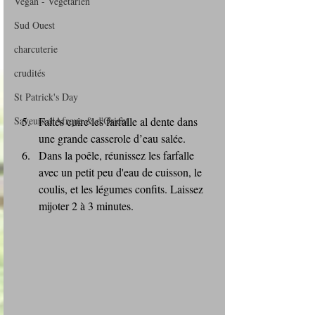
Vegan - Végétarien
Sud Ouest
charcuterie
crudités
St Patrick's Day
Saveurs d'Afrque & d'Orient
Faites cuire les farfalle al dente dans 
une grande casserole d’eau salée. 
Dans la poêle, réunissez les farfalle 
avec un petit peu d'eau de cuisson, le 
coulis, et les légumes confits. Laissez 
mijoter 2 à 3 minutes.