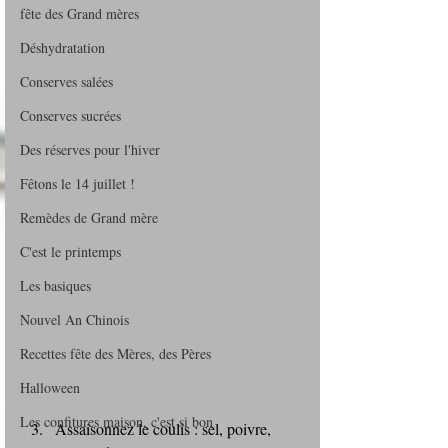
fête des Grand mères
Déshydratation
Conserves salées
Conserves sucrées
Des réserves pour l'hiver
Fêtons le 14 juillet !
Remèdes de Grand mère
C'est le printemps
Les basiques
Nouvel An Chinois
Recettes fête des Mères, des Pères
Halloween
Les confitures maison, c'est si bon
Assaisonnez le coulis : sel, poivre, 