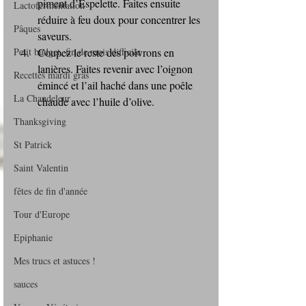
piment d’Espelette. Faites ensuite 
Lactofermentation
réduire à feu doux pour concentrer les 
Pâques
saveurs.
Petit budget, fin de mois difficile
Coupez le reste des poivrons en 
lanières. Faites revenir avec l’oignon 
Recettes mardi gras
émincé et l’ail haché dans une poêle 
La Chandeleur
chaude avec l’huile d’olive.
Thanksgiving
St Patrick
Saint Valentin
fêtes de fin d'année
Tour d'Europe
Epiphanie
Mes trucs et astuces !
sauces