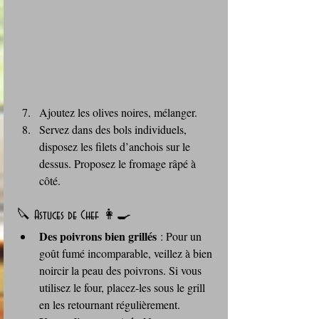
Ajoutez les olives noires, mélanger.
Servez dans des bols individuels, 
disposez les filets d’anchois sur le 
dessus. Proposez le fromage râpé à 
côté.
🔪 Astuces de Chef 👩‍🍳
Des poivrons bien grillés
 : Pour un 
goût fumé incomparable, veillez à bien 
noircir la peau des poivrons. Si vous 
utilisez le four, placez-les sous le grill 
en les retournant régulièrement.