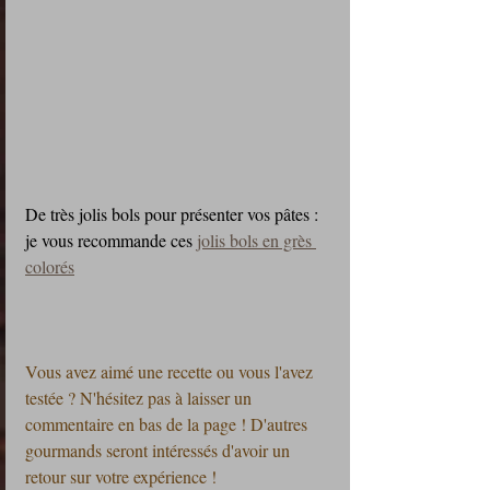
De très jolis bols pour présenter vos pâtes : 
je vous recommande ces 
jolis bols en grès 
colorés
Vous avez aimé une recette ou vous l'avez 
testée ? N'hésitez pas à laisser un 
commentaire en bas de la page ! D'autres 
gourmands seront intéressés d'avoir un 
retour sur votre expérience !