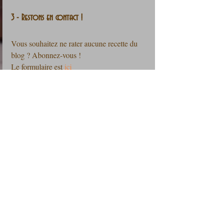
3 - Restons en contact !
Vous souhaitez ne rater aucune recette du 
blog ? Abonnez-vous !
Le formulaire est 
ici
Rejoignez-nous sur la communauté 
Fb Les 
petits plats du Prince
et sur l'application 
Instagram
Les petits plats du Prince vous remercie 
pour votre visite !
A propos
Contact et Annonceurs
Mentions légales : (c) Les petits plats du Prince est propriétaire des 