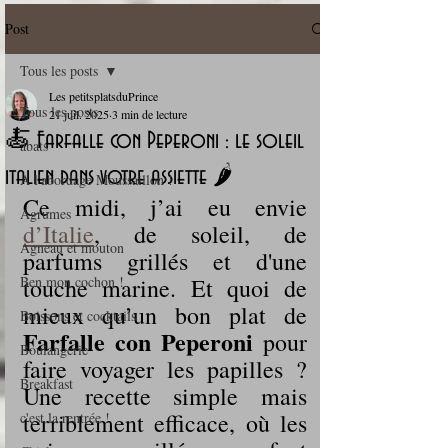
Post
Tous les posts
Les petitsplatsduPrince
Tous les posts
21 juil. 2025
3 min de lecture
🍝 Farfalle con Peperoni : le soleil
abats
italien dans votre assiette 🌶️
A l'abordage Moussaillon !
Ce midi, j’ai eu envie 
Agrumes
d’Italie
, de soleil, de 
Agneau et mouton
parfums grillés et d'une 
Ben mon cochon !
touche marine. Et quoi de 
mieux qu’un bon plat de 
Boissons et cocktails
Farfalle con Peperoni
 pour 
Boulangerie
faire voyager les papilles ? 
Breakfast
Une recette simple mais 
terriblement efficace, où les 
c'est la rentrée !