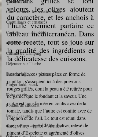
poivrons grillés se font 
Chicken run
velours, les olives ajoutent 
Comfort food, les recettes doudou
du caractère, et les anchois à 
Coquillages et crustacés
l’huile viennent parfaire ce 
tableau méditerranéen. Dans 
Courges, cucurbitacées
cette recette, tout se joue sur 
cuisine des fleurs
la qualité des ingrédients et 
Cuisine du Camping
la délicatesse des cuissons.
Déjeuner sur l'herbe
Les farfalle, ces petites pâtes en forme de 
Desserts - glaces - pâtisserie
papillon, s’associent ici à des poivrons 
Finger food, snack
rouges grillés, dont la peau a été retirée pour 
Foire au vin
ne garder que le fondant et la saveur. Une 
partie est transformée en coulis avec de la 
Fondus de chocolat
tomate, tandis que l’autre est confite avec de 
fruits à coque
l’oignon et de l’ail. Le tout est réuni dans 
une poêle, nappé d’huile d’olive, relevé de 
Garden Party - buffet - Verrines
piment d’Espelette et agrémenté d’olives 
Gâteau d'anniversaire