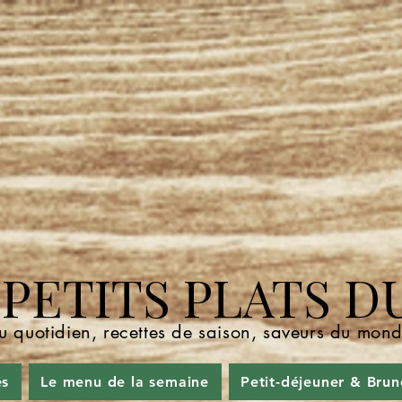
ETITS PLATS D
u quotidien, recettes de saison, saveurs du mo
és
Le menu de la semaine
Petit-déjeuner & Brun