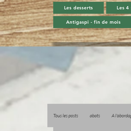
Les desserts
Les 4
Antigaspi - fin de mois
Tous les posts
abats
A l'aborda