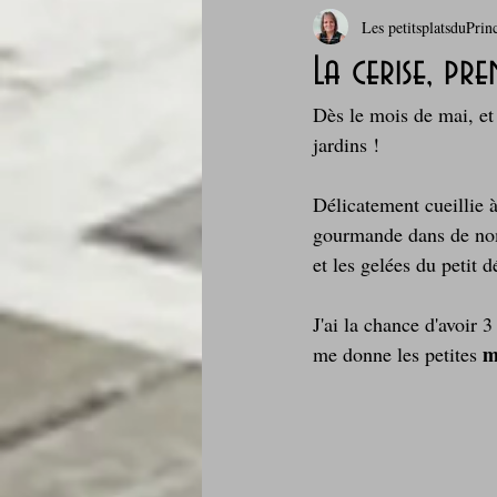
Les petitsplatsduPrin
Boissons et cocktails
Boulange
La cerise, pr
Dès le mois de mai, et j
Comfort food, les recettes doudou
jardins !
Délicatement cueillie à
Cuisine du Camping
Déjeuner 
gourmande dans de nomb
et les gelées du petit d
Fondus de chocolat
fruits à c
J'ai la chance d'avoir 3
m
me donne les petites 
Glaces, sorbets, desserts glacés
Je mange au bureau : gamelle, bento