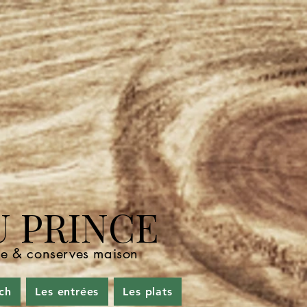
U PRINCE
nde & conserves maison
ch
Les entrées
Les plats