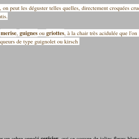
, on peut les déguster telles quelles, directement croquées crue
tis.
merise
guignes
griottes
 
, 
 ou 
, à la chair très acidulée que l'on
 liqueurs de type guignolet ou kirsch 
cerisier
ur un arbre appelé 
, qui se couvre de jolies fleurs blan