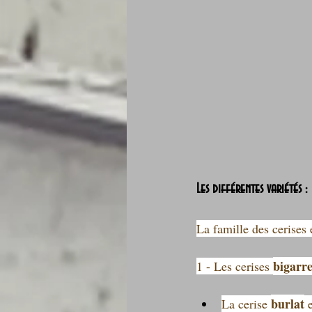
Les différentes variétés :
La famille des cerises 
bigarr
1 - Les cerises 
burlat
La cerise 
 