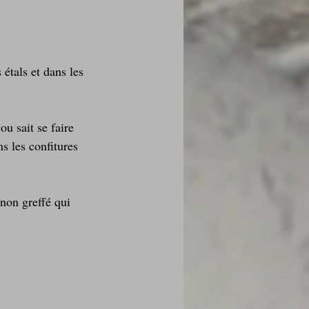
 étals et dans les 
des fleurs
ou sait se faire 
Foire au vin
s les confitures 
 non greffé qui 
i Love Tomate !