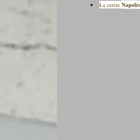
Napolé
La cerise 