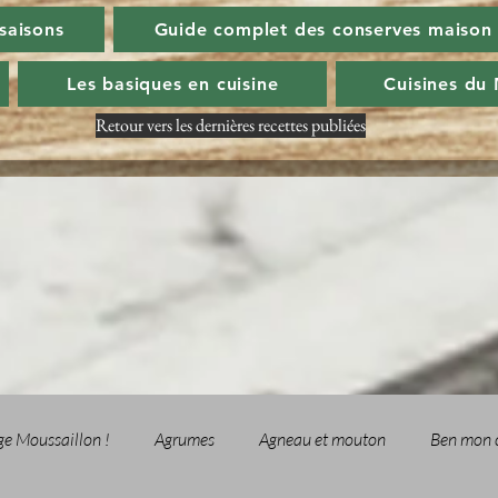
 saisons
Guide complet des conserves maison
Les basiques en cuisine
Cuisines du
Retour vers les dernières recettes publiées
ge Moussaillon !
Agrumes
Agneau et mouton
Ben mon 