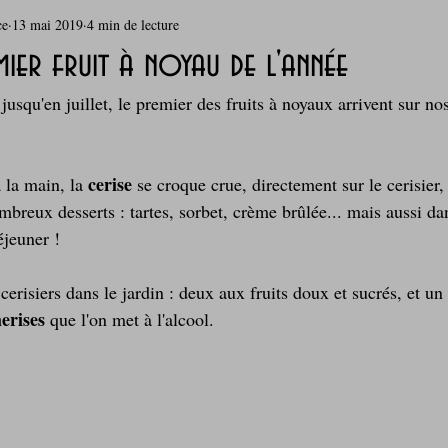
ce
13 mai 2019
4 min de lecture
rie
Breakfast
c'est la rentrée !
Chicken run
emier fruit à noyau de l'année
usqu'en juillet, le premier des fruits à noyaux arrivent sur nos
Coquillages et crustacés
Courges, cucurbitacées
cuisine 
cerise 
 la main, la 
se croque crue, directement sur le cerisier, 
sur l'herbe
Desserts - glaces - pâtisserie
Finger food, snack
reux desserts : tartes, sorbet, crème brûlée... mais aussi dan
éjeuner !
oque
Garden Party - buffet - Verrines
Gâteau d'anniversaire
 cerisiers dans le jardin : deux aux fruits doux et sucrés, et un
erises 
que l'on met à l'alcool.
Grillades, barbecues et plancha
Healthy, léger, ou végétarien
Laitages
La Montagne ça nous gagne !