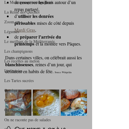
resserrer les liens
de 
 autour d’un 
La Montagne ça nous gagne !
repas partagé,
La Reine des Quiches
utiliser les denrées 
d’
Zoom sur ...
périssables
 mises de côté depuis 
Mardi Gras
,
Légumes
préparer l’arrivée du 
de 
Le meilleur de la Méditerranée
printemps
 et la montée vers Pâques.
Les champignons
Dans certaines villes, on célébrait aussi les 
Les recettes au melon
blanchisseuses
, reines d’un jour, qui 
Les entrées
défilaient en habits de fête. 
Source Wikipédia
Les Tartes sucrées
Octobre rose
On a la patate !
On prend le bouillon !
On ne raconte pas de salades