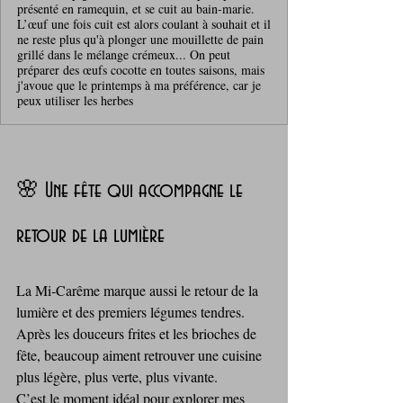
présenté en ramequin, et se cuit au bain-marie.
L’œuf une fois cuit est alors coulant à souhait et il
ne reste plus qu'à plonger une mouillette de pain
grillé dans le mélange crémeux... On peut
préparer des œufs cocotte en toutes saisons, mais
j'avoue que le printemps à ma préférence, car je
peux utiliser les herbes
🌸 Une fête qui accompagne le 
retour de la lumière
La Mi‑Carême marque aussi le retour de la 
lumière et des premiers légumes tendres. 
Après les douceurs frites et les brioches de 
fête, beaucoup aiment retrouver une cuisine 
plus légère, plus verte, plus vivante. 
C’est le moment idéal pour explorer mes 