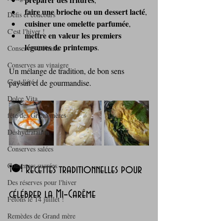
faire une brioche ou un dessert lacté
,
Défis et concours
cuisiner une omelette parfumée
,
C'est l'hiver !
mettre en valeur les premiers 
légumes de printemps
.
Conserves à l'huile
Conserves au vinaigre
Un mélange de tradition, de bon sens 
C'est l'été !
paysan et de gourmandise.
Dolce Vita
fête des Grand mères
Déshydratation
Conserves salées
Conserves sucrées
🍽️ Recettes traditionnelles pour 
Des réserves pour l'hiver
célébrer la Mi‑Carême
Fêtons le 14 juillet !
Remèdes de Grand mère