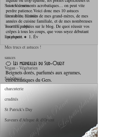
liquide ou trop épaisse, les poêles capricieuses et
Saint Valentin
les retournements acrobatiques… on peut vite
perdre patience.Voici donc mes 10 astuces
fêtes de fin d'année
inratables, héritées de mes grand-mères, de mes
années de cuisine familiale, et de mes nombreuses
Tour d'Europe
recettes publiées sur le blog. De quoi réussir vos
crêpes à tous les coups, que vous soyez débutant
Epiphanie
ou expert.🔸 1. Év
Mes trucs et astuces !
sauces
🍊 Les merveilles du Sud‑Ouest
Vegan - Végétarien
Beignets dorés, parfumés aux agrumes, 
Sud Ouest
emblématiques du Gers. 
charcuterie
crudités
St Patrick's Day
Saveurs d'Afrque & d'Orient