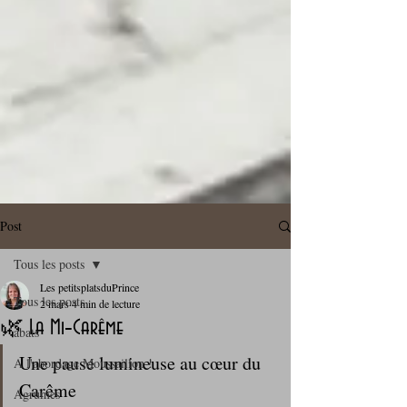
Post
Tous les posts
Les petitsplatsduPrince
Tous les posts
2 mars
4 min de lecture
🌿 La Mi‑Carême
abats
Une pause lumineuse au cœur du 
A l'abordage Moussaillon !
Carême
Agrumes