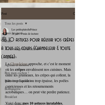
Post
Tous les posts
Les petitsplatsduPrince
Tous les posts
18 janv.
4 min de lecture
🥞 10 astuces pour réussir vos crêpes
abats
à tous les coups (Chandeleur & toute
A l'abordage Moussaillon !
l’année)
Agrumes
La 
Chandeleur 
approche, et c’est le moment 
Agneau et mouton
crêpes 
où les 
envahissent nos cuisines. Mais 
Ben mon cochon !
entre les grumeaux, les crêpes qui collent, la 
pâte trop liquide ou trop épaisse, les poêles 
Boissons et cocktails
capricieuses et les retournements 
Boulangerie
acrobatiques… on peut vite perdre patience.
Breakfast
mes 10 astuces inratables
Voici donc 
, 
c'est la rentrée !