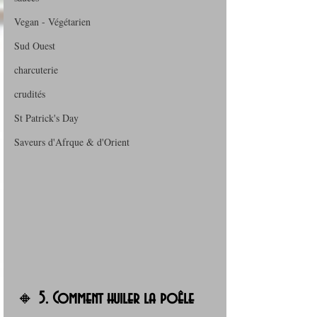
Vegan - Végétarien
Sud Ouest
charcuterie
crudités
St Patrick's Day
Saveurs d'Afrque & d'Orient
🔸 
5. Comment huiler la poêle 