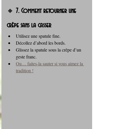
🔸 
7. Comment retourner une 
crêpe sans la casser
Utilisez une spatule fine.
Décollez d’abord les bords.
Glissez la spatule sous la crêpe d’un 
geste franc.
Ou… faites-la sauter si vous aimez la 
tradition !