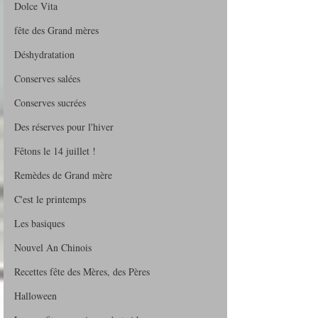
Dolce Vita
fête des Grand mères
Déshydratation
Conserves salées
Conserves sucrées
Des réserves pour l'hiver
Fêtons le 14 juillet !
Remèdes de Grand mère
C'est le printemps
Les basiques
Nouvel An Chinois
Recettes fête des Mères, des Pères
Halloween