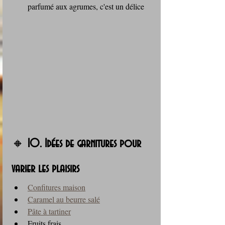
parfumé aux agrumes, c'est un délice
🔸 
10. Idées de garnitures pour 
varier les plaisirs
Confitures maison
Caramel au beurre salé
Pâte à tartiner
Fruits frais