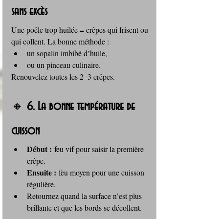
sans excès
Une poêle trop huilée = crêpes qui frisent ou 
qui collent. La bonne méthode :
un sopalin imbibé d’huile,
ou un pinceau culinaire.
Renouvelez toutes les 2–3 crêpes.
🔸 
6. La bonne température de 
cuisson
Début :
 feu vif pour saisir la première 
crêpe.
Ensuite :
 feu moyen pour une cuisson 
régulière.
Retournez quand la surface n’est plus 
brillante et que les bords se décollent.