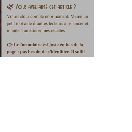
🌿 Vous avez aimé cet article ?
Votre retour compte énormément. Même un 
petit mot aide d’autres lecteurs à se lancer et 
m’aide à améliorer mes recettes.
👉 Le formulaire est juste en bas de la 
page : pas besoin de s’identifier. Il suffit 
de choisir un nombre d’étoiles ⭐ et de 
laisser votre commentaire.
Dites-moi comment elle a vécu dans votre 
cuisine — une variante, une astuce, un 
succès, un imprévu… tout est bienvenu. 💬✨
🎩 Vous souhaitez collaborer avec 