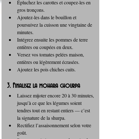
Épluchez les carottes et coupez‑les en 
gros tronçons.
Ajoutez-les dans le bouillon et 
poursuivez la cuisson une vingtaine de 
minutes.
Intégrez ensuite les pommes de terre 
entières ou coupées en deux.
Versez vos tomates pelées maison, 
entières ou légèrement écrasées.
Ajoutez les pois chiches cuits.
3. Finalisez la mohara chourpa
Laissez mijoter encore 20 à 30 minutes, 
jusqu’à ce que les légumes soient 
tendres tout en restant entiers — c’est 
la signature de la shurpa.
Rectifiez l’assaisonnement selon votre 
goût.