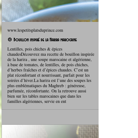
www.lespetitsplatsduprince.com
🍲 Bouillon inspiré de la Harira marocaine
Lentilles, pois chiches & épices
chaudesDécouvrez ma recette de bouillon inspirée
de la harira , une soupe marocaine et algérienne,
à base de tomates, de lentilles, de pois chiches,
d’herbes fraîches et d’épices chaudes. C’est un
plat réconfortant et nourrissant, parfait pour les
soirées d’hiver.La harira est l’une des soupes les
plus emblématiques du Maghreb : généreuse,
parfumée, réconfortante. On la retrouve aussi
bien sur les tables marocaines que dans les
familles algériennes, servie en ent