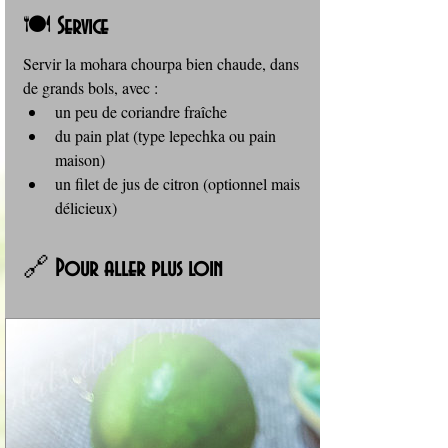
🍽️ 
Service
Servir la mohara chourpa bien chaude, dans 
de grands bols, avec :
un peu de coriandre fraîche
du pain plat (type lepechka ou pain 
maison)
un filet de jus de citron (optionnel mais 
délicieux)
🔗 
Pour aller plus loin