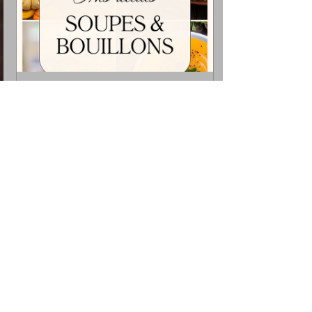
Soupes & Bouillons : le cookbook qui 
réchauffe votre hiver
€10.00
Acheter
🌿 Vous avez cuisiné cette recette ?
Votre retour compte énormément. Même un 
petit mot aide d’autres lecteurs à se lancer et 
m’aide à améliorer mes recettes.
👉 Le formulaire est juste en bas de la 