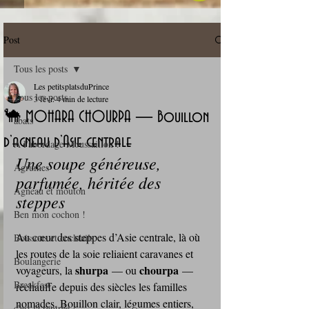
Post
Tous les posts
Les petitsplatsduPrince
Tous les posts
3 févr.
4 min de lecture
🐪 MOHARA CHOURPA — Bouillon
abats
d’agneau d’Asie centrale
A l'abordage Moussaillon !
Une soupe généreuse, 
Agrumes
parfumée, héritée des 
Agneau et mouton
steppes
Ben mon cochon !
Au cœur des steppes d’Asie centrale, là où 
Boissons et cocktails
les routes de la soie reliaient caravanes et 
Boulangerie
shurpa
chourpa
voyageurs, la 
 — ou 
 — 
Breakfast
réchauffe depuis des siècles les familles 
nomades. Bouillon clair, légumes entiers, 
c'est la rentrée !