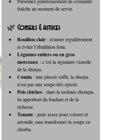
Parsemez généreusement de coriandre 
fraîche au moment de servir.
🌿 
Conseils & astuces
Bouillon clair
 : écumer régulièrement 
et éviter l’ébullition forte.
Légumes entiers ou en gros 
morceaux
 : c’est la signature visuelle 
de la shurpa.
Cumin
 : une pincée suffit, la shurpa 
n’est pas une soupe très épicée.
Pois chiches
 : dans la mohara chourpa, 
ils apportent du fondant et de la 
richesse.
Tomate
 : juste assez pour colorer et 
arrondir, sans transformer la soupe en 
chorba.