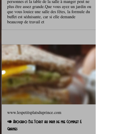
personnes et la table de la salle à manger peut ne
plus être assez grande.Que vous ayez un jardin ou
que vous louiez une salle des fêtes, la formule du
buffet est séduisante, car si elle demande
beaucoup de travail et
www.lespetitsplatsduprince.com
🥑 Avocado Egg Toast au pain de mie Complet &
Graines