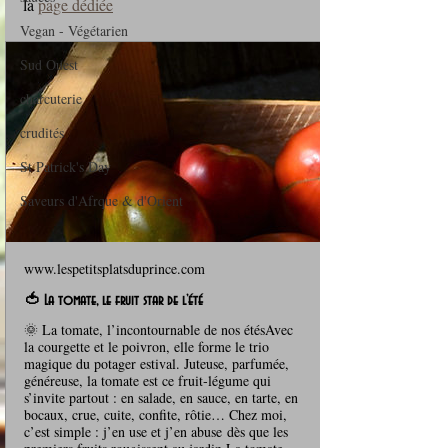
la 
page dédiée
Vegan - Végétarien
Sud Ouest
charcuterie
crudités
St Patrick's Day
Saveurs d'Afrque & d'Orient
www.lespetitsplatsduprince.com
🍅 La tomate, le fruit star de l’été
🌞 La tomate, l’incontournable de nos étésAvec
la courgette et le poivron, elle forme le trio
magique du potager estival. Juteuse, parfumée,
généreuse, la tomate est ce fruit‑légume qui
s’invite partout : en salade, en sauce, en tarte, en
bocaux, crue, cuite, confite, rôtie… Chez moi,
c’est simple : j’en use et j’en abuse dès que les