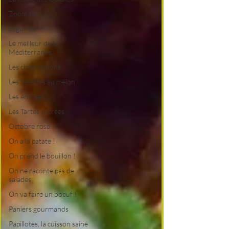
Zoom sur ...
Légumes
Le meilleur de la
Méditerranée
Les champignons
Les recettes au melon
Les entrées
Les Tartes sucrées
Octobre rose
On a la patate !
On prend le bouillon !
On ne raconte pas de
salades
On va faire un boeuf !
Paniers gourmands
Papillotes, la cuisson saine