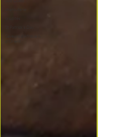
Sud Ouest
charcuterie
crudités
St Patrick's Day
Saveurs d'Afrque &
d'Orient