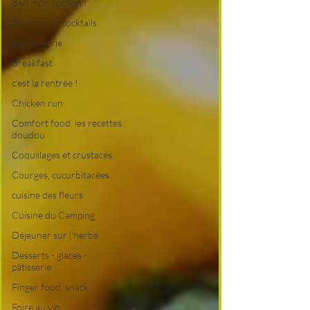
Ben mon cochon !
Boissons et cocktails
Boulangerie
Breakfast
c'est la rentrée !
Chicken run
Comfort food, les recettes
doudou
Coquillages et crustacés
Courges, cucurbitacées
cuisine des fleurs
Cuisine du Camping
Déjeuner sur l'herbe
Desserts - glaces -
pâtisserie
Finger food, snack
Foire au vin