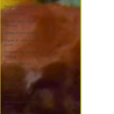
Fondus de chocolat
fruits à coque
Garden Party - buffet -
Verrines
Gâteau d'anniversaire
Glaces, sorbets, desserts
glacés
Grillades, barbecues et
plancha
Healthy, léger, ou
végétarien
i Love Tomate !
Je mange au bureau :
gamelle, bento
Laitages
La Montagne ça nous
gagne !
La Reine des Quiches