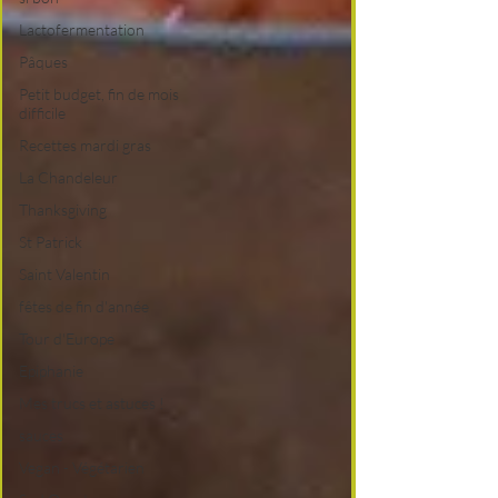
Lactofermentation
Pâques
Petit budget, fin de mois
difficile
Recettes mardi gras
La Chandeleur
Thanksgiving
St Patrick
Saint Valentin
fêtes de fin d'année
Tour d'Europe
Epiphanie
Mes trucs et astuces !
sauces
Vegan - Végétarien