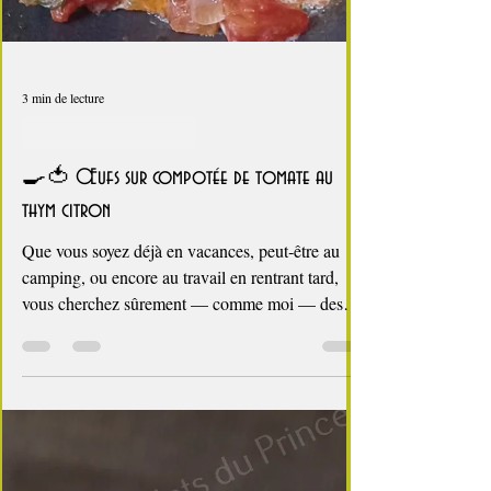
3 min de lecture
tout simplement un oeuf
🍳🍅 Œufs sur compotée de tomate au
thym citron
Que vous soyez déjà en vacances, peut‑être au
camping, ou encore au travail en rentrant tard,
vous cherchez sûrement — comme moi — des
plats qui rassasient sans vous demander des
heures en cuisine. Pour la recette du jour, je vous
propose un plat simple, parfumé, ensoleillé : des