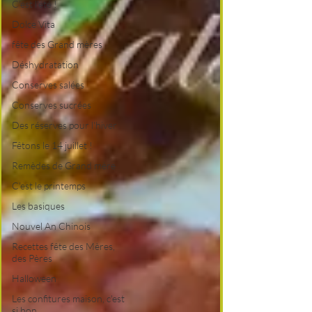
C'est l'été !
Dolce Vita
fête des Grand mères
Déshydratation
Conserves salées
Conserves sucrées
Des réserves pour l'hiver
Fêtons le 14 juillet !
Remèdes de Grand mère
C'est le printemps
Les basiques
Nouvel An Chinois
Recettes fête des Mères,
des Pères
Halloween
Les confitures maison, c'est
si bon