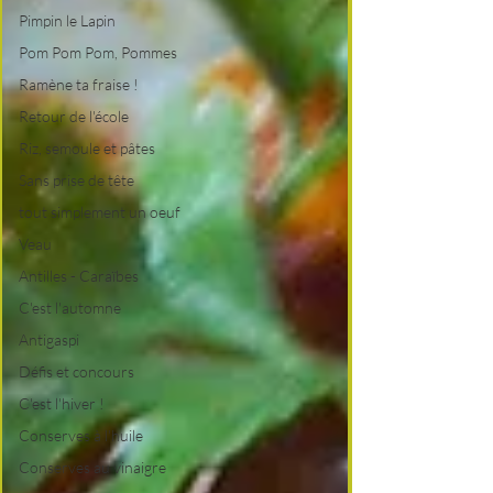
Pimpin le Lapin
Pom Pom Pom, Pommes
Ramène ta fraise !
Retour de l'école
Riz, semoule et pâtes
Sans prise de tête
tout simplement un oeuf
Veau
Antilles - Caraïbes
C'est l'automne
Antigaspi
Défis et concours
C'est l'hiver !
Conserves à l'huile
Conserves au vinaigre