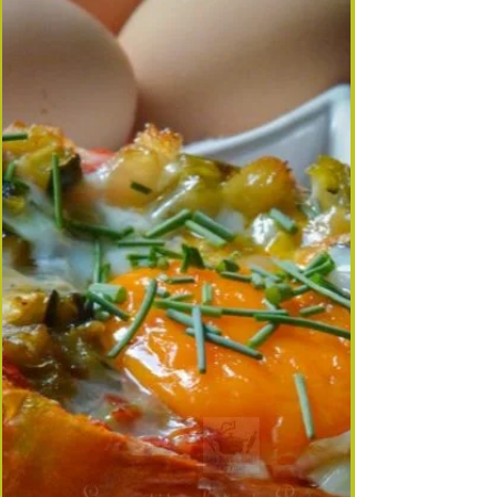
Evidemment je prépare ma ratatouille l'été, mais
je prends la précaution d'en mettre en bocaux,
histoire de pouvoir en profiter tout l'hiver quand
les légumes se résument aux choux, poireaux et
cucurbitacées. Pour la recette du jour, je vous
propose une entrée simple et antigaspi : ma