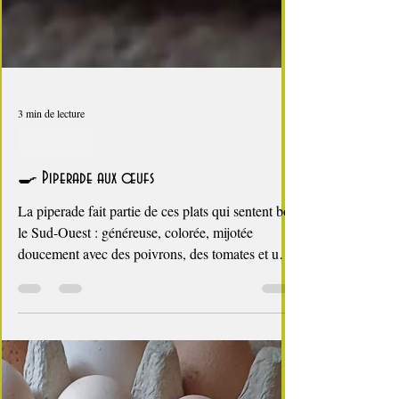
3 min de lecture
C'est l'été !
🍳 Piperade aux œufs
La piperade fait partie de ces plats qui sentent bon
le Sud-Ouest : généreuse, colorée, mijotée
doucement avec des poivrons, des tomates et une
pointe de piment d’Espelette. Originaire du Pays
Basque et plus largement de la Gascogne, elle se
décline en de multiples versions, un peu comme
le cassoulet. Voici la mienne : une piperade