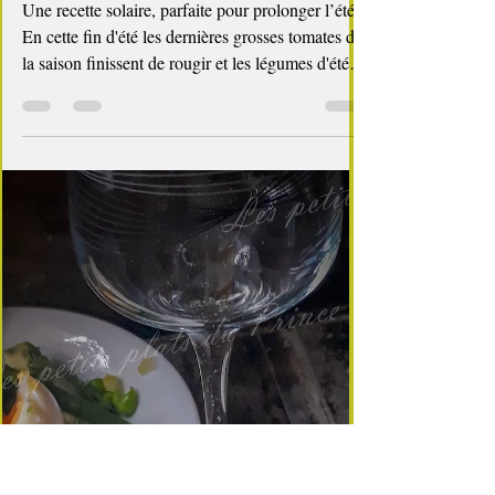
4 min de lecture
Healthy, léger, ou végétarien
🍅🥚🌿 Œuf cocotte en nid de tomate et
ratatouille
Une recette solaire, parfaite pour prolonger l’été.
En cette fin d'été les dernières grosses tomates de
la saison finissent de rougir et les légumes d'été
prolifèrent dans les potagers. Il est encore temps
d'en profiter et de réaliser de nouvelles recettes,
qui changent de la classique ratatouille, des
tomates farcies de grand-maman ou encore des
salades de tomates... Pour la recette du jour je
vous propose un plat végétarien à base de tomate,
d’œuf et de légumes du soleil :