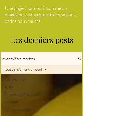
Une page à parcourir comme un
magazine culinaire, au fil des saisons
et des nouveautés.
Les derniers posts
Les dernières recettes
tout simplement un oeuf
Tous les posts
abats
A l'abordage Moussaillon !
Agrumes
Agneau et mouton