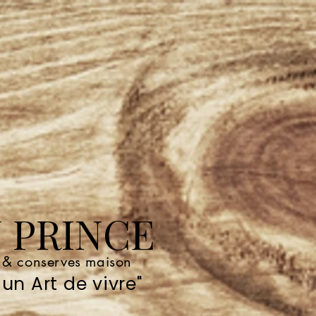
 PRINCE
e & conserves maison
un Art de vivre"