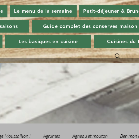
és
Le menu de la semaine
Petit-déjeuner & Brun
 saisons
Guide complet des conserves maison
Les basiques en cuisine
Cuisines du
ge Moussaillon !
Agrumes
Agneau et mouton
Ben mon 