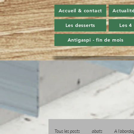
Accueil & contact
Actualit
Les desserts
Les 4
Antigaspi - fin de mois
Tous les posts
abats
A l'aborda