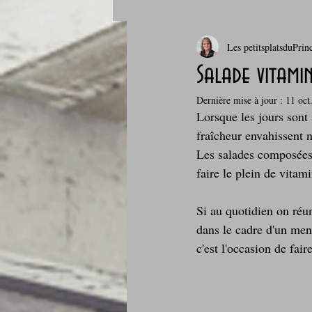
Les petitsplatsduPrin
Boissons et cocktails
Boulange
Salade vitami
Dernière mise à jour :
11 oct
Comfort food, les recettes doudou
Lorsque les jours sont 
fraîcheur envahissent n
Les salades composées
Cuisine du Camping
Déjeuner 
faire le plein de vitam
Si au quotidien on réun
Fondus de chocolat
fruits à c
dans le cadre d'un menu
c'est l'occasion de fair
Glaces, sorbets, desserts glacés