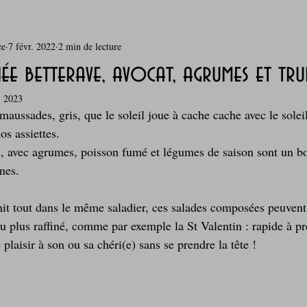
ce
7 févr. 2022
2 min de lecture
rie
Breakfast
c'est la rentrée !
Chicken run
née betterave, avocat, agrumes et tru
. 2023
Coquillages et crustacés
Courges, cucurbitacées
cuisine 
maussades, gris, que le soleil joue à cache cache avec le solei
os assiettes.
, avec agrumes, poisson fumé et légumes de saison sont un b
sur l'herbe
Desserts - glaces - pâtisserie
Finger food, snack
ines.
it tout dans le même saladier, ces salades composées peuvent t
oque
Garden Party - buffet - Verrines
Gâteau d'anniversaire
 plus raffiné, comme par exemple la St Valentin : rapide à pré
e plaisir à son ou sa chéri(e) sans se prendre la tête !
Grillades, barbecues et plancha
Healthy, léger, ou végétarien