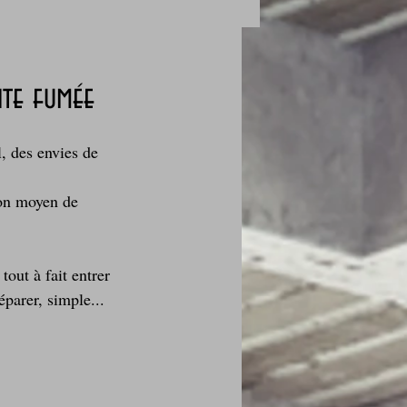
ite fumée
des fleurs
l, des envies de 
on moyen de 
Foire au vin
out à fait entrer 
parer, simple... 
i Love Tomate !