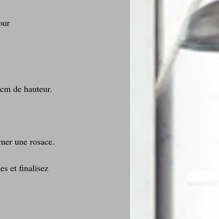
our 
 cm de hauteur. 
rmer une rosace.
s et finalisez 