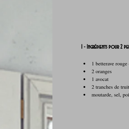
1 - Ingrédients pour 2 pe
1 betterave rouge 
2 oranges
1 avocat
2 tranches de tru
moutarde, sel, poi