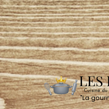
LES P
Cuisine du
"La gourm