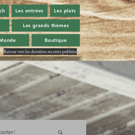
ch
Les entrées
Les plats
Les grands thèmes
 Monde
Boutique
Retour vers les dernières recettes publiées
cochon !