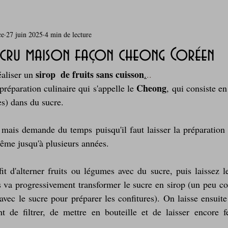
ce
27 juin 2025
4 min de lecture
rie
Breakfast
c'est la rentrée !
Chicken run
p cru maison façon cheong Coréen
sirop  de fruits sans cuisson
liser un 
.
.. 
Coquillages et crustacés
Courges, cucurbitacées
cuisine 
Cheong
préparation culinaire qui s'appelle le 
, qui consiste en
es) dans du sucre. 
sur l'herbe
Desserts - glaces - pâtisserie
Finger food, snack
mais demande du temps puisqu'il faut laisser la préparation 
me jusqu'à plusieurs années.
oque
Garden Party - buffet - Verrines
Gâteau d'anniversaire
ffit d'alterner fruits ou légumes avec du sucre, puis laissez l
ts va progressivement transformer le sucre en sirop (un peu c
 avec le sucre pour préparer les confitures). On laisse ensuit
Grillades, barbecues et plancha
Healthy, léger, ou végétarien
t de filtrer, de mettre en bouteille et de laisser encore f