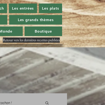
ch
Les entrées
Les plats
Les grands thèmes
 Monde
Boutique
Retour vers les dernières recettes publiées
cochon !