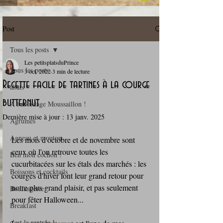
Post
Tous les posts
Les petitsplatsduPrince
Tous les posts
3 oct. 2022
3 min de lecture
Recette facile de tartines à la courge
abats
butternut
A l'abordage Moussaillon !
Dernière mise à jour :
13 janv. 2025
Agrumes
Agneau et mouton
Les mois d'octobre et de novembre sont 
ceux où l'on retrouve toutes les 
Ben mon cochon !
cucurbitacées sur les étals des marchés : les 
Boissons et cocktails
courges d'hiver font leur grand retour pour 
notre plus grand plaisir, et pas seulement 
Boulangerie
pour fêter Halloween...
Breakfast
c'est la rentrée !