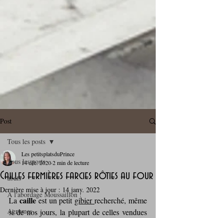
Post
Tous les posts
Les petitsplatsduPrince
Tous les posts
14 déc. 2020
2 min de lecture
Cailles fermières farcies rôties au four
abats
Dernière mise à jour :
14 janv. 2022
A l'abordage Moussaillon !
caille 
La 
est un petit 
gibier 
recherché, même 
Agrumes
si de nos jours, la plupart de celles vendues 