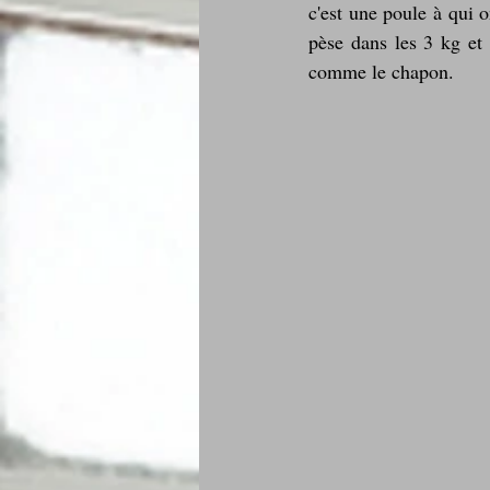
c'est une poule à qui o
pèse dans les 3 kg et p
comme le chapon.