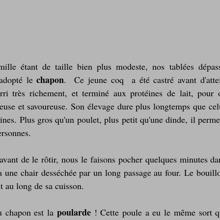
lle étant de taille bien plus modeste, nos tablées dépas
chapon
 adopté le 
.  Ce jeune coq  a été castré avant d'atte
rri très richement, et terminé aux protéines de lait, pour o
euse et savoureuse. Son élevage dure plus longtemps que celu
es. Plus gros qu'un poulet, plus petit qu'une dinde, il permet
ersonnes.
ant de le rôtir, nous le faisons pocher quelques minutes dan
a une chair desséchée par un long passage au four. Le bouillo
ut au long de sa cuisson.
poularde 
 chapon est la 
! Cette poule a eu le même sort qu