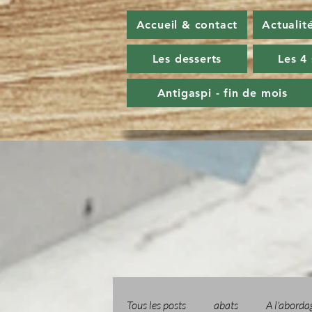
Accueil & contact
Actualit
Les desserts
Les 4
Antigaspi - fin de mois
Tous les posts
abats
A l'aborda