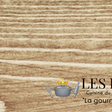
LES P
Cuisine du
"La gourm