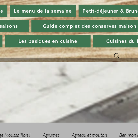
és
Le menu de la semaine
Petit-déjeuner & Brun
 saisons
Guide complet des conserves maison
Les basiques en cuisine
Cuisines du
ge Moussaillon !
Agrumes
Agneau et mouton
Ben mon 