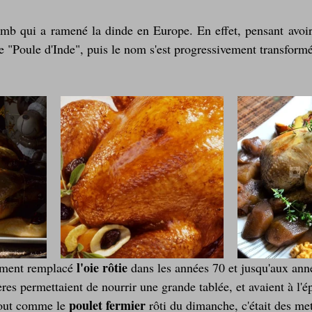
Laitages
La Montagne ça nous gagne !
mb qui a ramené la dinde en Europe. En effet, pensant avoir 
e "Poule d'Inde", puis le nom s'est progressivement transform
l'oie rôtie
ement remplacé 
 dans les années 70 et jusqu'aux ann
ères permettaient de nourrir une grande tablée, et avaient à l'
poulet fermier
Tout comme le 
 rôti du dimanche, c'était des met