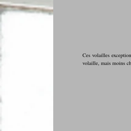
Ces volailles exceptio
volaille, mais moins c