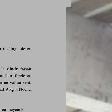
des fleurs
 riesling, oie ou 
Foire au vin
dinde 
 la 
faisait 
u four, farcie ou 
orme vol au vent. 
it 9 kg à Noël... 
i Love Tomate !
kg en moyenne.