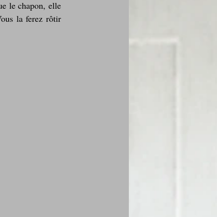
ue le chapon, elle 
us la ferez rôtir 