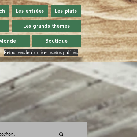
ch
Les entrées
Les plats
Les grands thèmes
 Monde
Boutique
Retour vers les dernières recettes publiées
cochon !