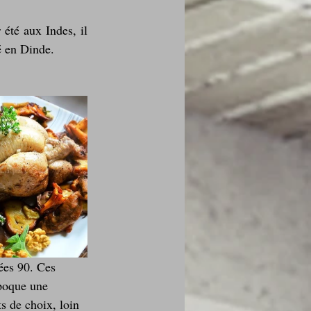
été aux Indes, il 
é en Dinde.
ées 90. Ces 
époque une 
s de choix, loin 