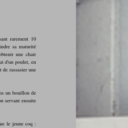
sant rarement 10 
indre sa maturité 
btenir une chair 
i d'un poulet, en 
 de rassasier une 
s un bouillon de 
n servant ensuite 
e le jeune coq : 