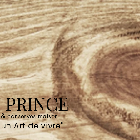
 PRINCE
e & conserves maison
un Art de vivre"