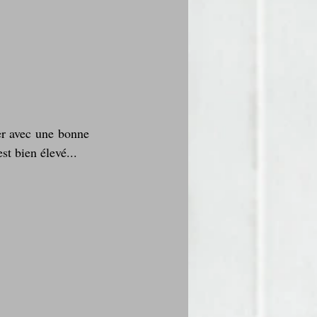
er avec une bonne 
est bien élevé... 