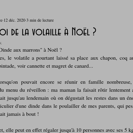
ce
12 déc. 2020
3 min de lecture
rie
Breakfast
c'est la rentrée !
Chicken run
i de la volaille à Noël ?
v.
Coquillages et crustacés
Courges, cucurbitacées
cuisine 
"Dinde aux marrons" à Noël ? 
s, le volatile a pourtant laissé sa place aux chapon, coq au
 pintade, voir cannette et magret de canard...
sur l'herbe
Desserts - glaces - pâtisserie
Finger food, snack
rsqu'on pouvait encore se réunir en famille nombreuse,
du menu du réveillon : ma maman la faisait rôtir lentement a
oque
Garden Party - buffet - Verrines
Gâteau d'anniversaire
lait jusqu'au lendemain où on dégustait les restes dans un én
ticulier d'une dinde dans le poulailler de mes parents, qui pesa
ait jamais à bout !
Grillades, barbecues et plancha
Healthy, léger, ou végétarien
t, elle peut en effet régaler jusqu'à 10 personnes avec ses 5 