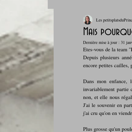
Les petitsplatsduPrin
Boissons et cocktails
Boulange
Mais pourquo
Dernière mise à jour :
31 jan
Comfort food, les recettes doudou
Etes-vous de la team 
Depuis plusieurs année
encore petites cailles,
Cuisine du Camping
Déjeuner 
Dans mon enfance, lo
invariablement partie 
Fondus de chocolat
fruits à c
non, et elle nous réga
J'ai le souvenir en par
j'ai cru qu'on en viendr
Glaces, sorbets, desserts glacés
Plus grosse qu'un poule