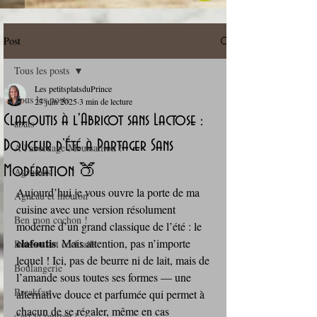
Post
Tous les posts
Les petitsplatsduPrince
Tous les posts
23 juin 2025
3 min de lecture
Clafoutis à l'Abricot sans Lactose :
abats
Douceur d’Été à Partager Sans
A l'abordage Moussaillon !
Modération 🍑
Agrumes
Aujourd’hui je vous ouvre la porte de ma 
Agneau et mouton
cuisine avec une version résolument 
Ben mon cochon !
moderne d’un grand classique de l’été : le 
clafoutis
. Mais attention, pas n’importe 
Boissons et cocktails
lequel ! Ici, pas de beurre ni de lait, mais de 
Boulangerie
l’amande sous toutes ses formes — une 
Breakfast
alternative douce et parfumée qui permet à 
chacun de se régaler, même en cas 
c'est la rentrée !