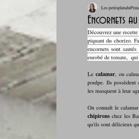
Les petitsplatsduPrin
Boissons et cocktails
Boulange
Encornets a
Découvrez une recette
Comfort food, les recettes doudou
piquant du chorizo. Fa
encornets sont sautés 
enrobé de tomate,  qui 
Cuisine du Camping
Déjeuner 
calamar
Le 
, ou calma
poulpe. Ils possèdent 
Fondus de chocolat
fruits à c
les masquent à leur agr
On connaît le calamar 
Glaces, sorbets, desserts glacés
chipirons 
chez les Ba
qu'ils sont délicieux qu
Je mange au bureau : gamelle, bento