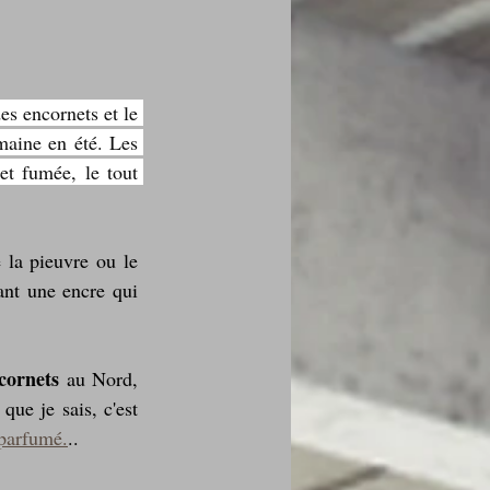
es encornets et le 
des fleurs
maine en été. Les 
t fumée, le tout 
Foire au vin
la pieuvre ou le 
ant une encre qui 
cornets 
au Nord, 
i Love Tomate !
ue je sais, c'est 
 parfumé.
..