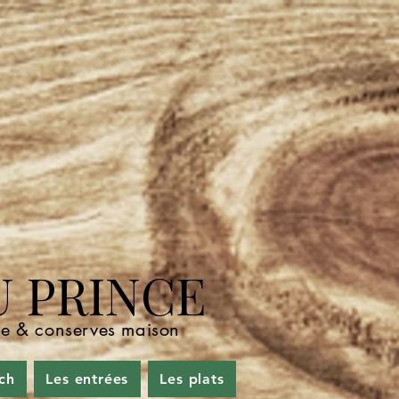
U PRINCE
nde & conserves maison
ch
Les entrées
Les plats