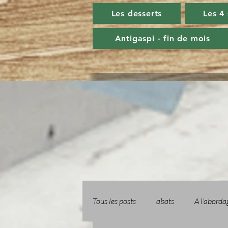
Les desserts
Les 4
Antigaspi - fin de mois
Tous les posts
abats
A l'aborda