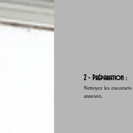
2 - Préparation :
Nettoyez les encornets 
anneaux.