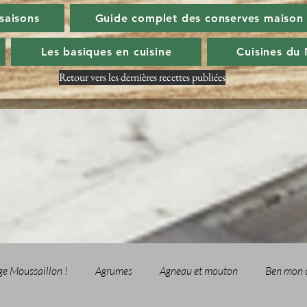
 saisons
Guide complet des conserves maison
Les basiques en cuisine
Cuisines du
Retour vers les dernières recettes publiées
ge Moussaillon !
Agrumes
Agneau et mouton
Ben mon 