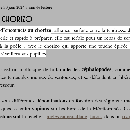
ce
30 juin 2024
3 min de lecture
rie
Breakfast
c'est la rentrée !
Chicken run
u chorizo
d’encornets au chorizo
 
, alliance parfaite entre la tendresse d
Coquillages et crustacés
Courges, cucurbitacées
cuisine 
cile et rapide à préparer, elle est idéale pour un repas de se
à la poêle , avec le chorizo qui apporte une touche épicée e
réveillera vos papilles
. 
sur l'herbe
Desserts - glaces - pâtisserie
Finger food, snack
céphalopodes
r est un mollusque de la famille des 
, comme 
des tentacules munies de ventouses, et se défendent en libér
oque
Garden Party - buffet - Verrines
Gâteau d'anniversaire
esseur. 
en
sous différentes dénominations en fonction des régions : 
Grillades, barbecues et plancha
Healthy, léger, ou végétarien
supions
sques, et enfin 
 sur les bords de la Méditerranée. Ce q
elque soit la recette : 
poêlés en persillade
, 
farcis
, dans un 
riz
Laitages
La Montagne ça nous gagne !