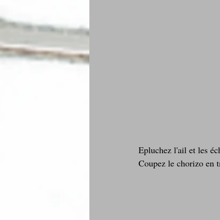
Epluchez l'ail et les éc
Coupez le chorizo en t