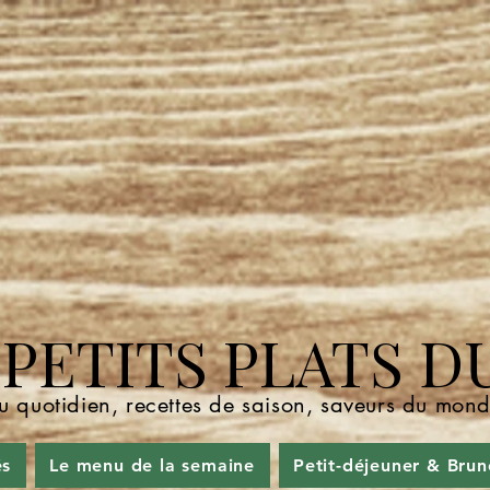
ETITS PLATS D
u quotidien, recettes de saison, saveurs du mo
és
Le menu de la semaine
Petit-déjeuner & Brun