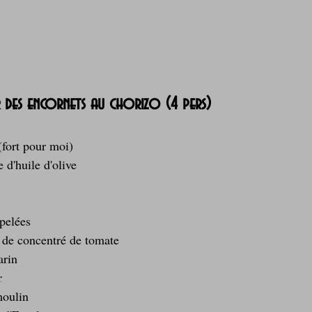
r des encornets au chorizo (4 pers)
(fort pour moi)
e d'huile d'olive
pelées
e de concentré de tomate
arin
r
moulin