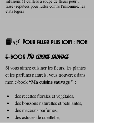
infusions (1 cuillère à soupe de fleurs pour 1
tasse) réputées pour lutter contre l'insomnie, les
états légers
📘🌿 
Pour aller plus loin : mon 
e‑book 
Ma cuisine sauvage
Si vous aimez cuisiner les fleurs, les plantes 
et les parfums naturels, vous trouverez dans 
“Ma cuisine sauvage ”
mon e‑book 
 :
des recettes florales et végétales,
des boissons naturelles et pétillantes,
des macérats parfumés,
des astuces de cueillette,
et une approche simple, sensorielle et 
accessible de la cuisine sauvage.