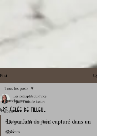
Post
Tous les posts
Les petitsplatsduPrince
Tous les posts
7 juin
4 min de lecture
🌿 Gelée de tilleul
abats
Le parfum de juin capturé dans un 
A l'abordage Moussaillon !
pot
Agrumes