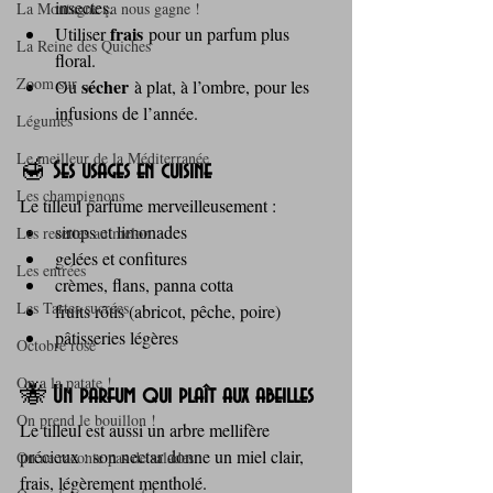
insectes.
La Montagne ça nous gagne !
frais
Utiliser 
 pour un parfum plus 
La Reine des Quiches
floral.
Zoom sur ...
sécher
Ou 
 à plat, à l’ombre, pour les 
infusions de l’année.
Légumes
Le meilleur de la Méditerranée
🍯 
Ses usages en cuisine
Les champignons
Le tilleul parfume merveilleusement :
sirops et limonades
Les recettes au melon
gelées et confitures
Les entrées
crèmes, flans, panna cotta
Les Tartes sucrées
fruits rôtis (abricot, pêche, poire)
pâtisseries légères
Octobre rose
On a la patate !
🐝 
Un parfum qui plaît aux abeilles
On prend le bouillon !
Le tilleul est aussi un arbre mellifère 
précieux : son nectar donne un miel clair, 
On ne raconte pas de salades
frais, légèrement mentholé.