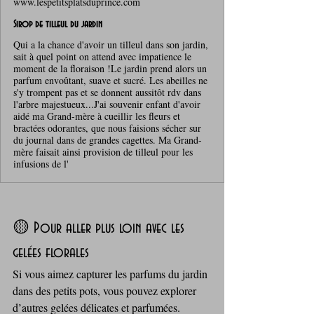
www.lespetitsplatsduprince.com
Sirop de tilleul du jardin
Qui a la chance d'avoir un tilleul dans son jardin,
sait à quel point on attend avec impatience le
moment de la floraison !Le jardin prend alors un
parfum envoûtant, suave et sucré. Les abeilles ne
s'y trompent pas et se donnent aussitôt rdv dans
l'arbre majestueux...J'ai souvenir enfant d'avoir
aidé ma Grand-mère à cueillir les fleurs et
bractées odorantes, que nous faisions sécher sur
du journal dans de grandes cagettes. Ma Grand-
mère faisait ainsi provision de tilleul pour les
infusions de l'
🟡 Pour aller plus loin avec les 
gelées florales
Si vous aimez capturer les parfums du jardin 
dans des petits pots, vous pouvez explorer 
d’autres gelées délicates et parfumées. 