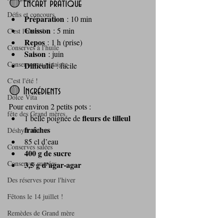
🟡 Encart pratique
Défis et concours
Préparation
 : 10 min
Cuisson
 : 5 min
C'est l'hiver !
Repos
 : 1 h (prise)
Conserves à l'huile
Saison
 : juin
Conserves au vinaigre
Difficulté
 : facile
C'est l'été !
🟡 Ingrédients
Dolce Vita
Pour environ 2 petits pots :
fête des Grand mères
fleurs de tilleul 
1 belle poignée de 
fraîches
Déshydratation
85 cl d’eau
Conserves salées
400 g de sucre
Conserves sucrées
3,5 g d’agar‑agar
Des réserves pour l'hiver
Fêtons le 14 juillet !
Remèdes de Grand mère