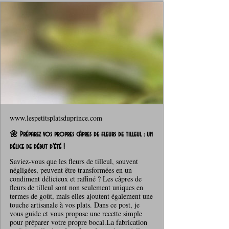
www.lespetitsplatsduprince.com
🌼 Préparez vos propres câpres de fleurs de tilleul : un
délice de début d'été !
Saviez-vous que les fleurs de tilleul, souvent
négligées, peuvent être transformées en un
condiment délicieux et raffiné ? Les câpres de
fleurs de tilleul sont non seulement uniques en
termes de goût, mais elles ajoutent également une
touche artisanale à vos plats. Dans ce post, je
vous guide et vous propose une recette simple
pour préparer votre propre bocal.La fabrication