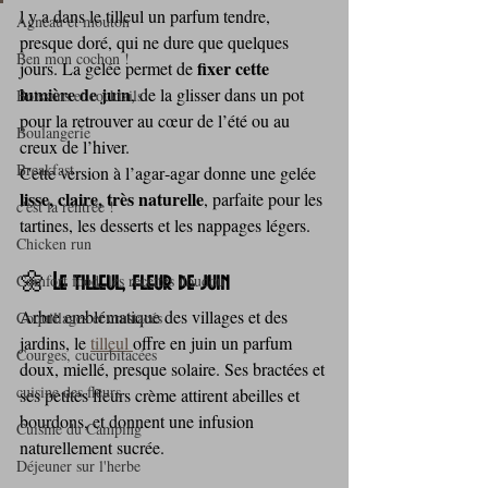
l y a dans le tilleul un parfum tendre, 
Agneau et mouton
presque doré, qui ne dure que quelques 
Ben mon cochon !
fixer cette 
jours. La gelée permet de 
lumière de juin
, de la glisser dans un pot 
Boissons et cocktails
pour la retrouver au cœur de l’été ou au 
Boulangerie
creux de l’hiver.
Breakfast
Cette version à l’agar‑agar donne une gelée 
lisse, claire, très naturelle
, parfaite pour les 
c'est la rentrée !
tartines, les desserts et les nappages légers.
Chicken run
Comfort food, les recettes doudou
🌼 
Le tilleul, fleur de juin
Arbre emblématique des villages et des 
Coquillages et crustacés
jardins, le 
tilleul 
offre en juin un parfum 
Courges, cucurbitacées
doux, miellé, presque solaire. Ses bractées et 
cuisine des fleurs
ses petites fleurs crème attirent abeilles et 
bourdons, et donnent une infusion 
Cuisine du Camping
naturellement sucrée.
Déjeuner sur l'herbe