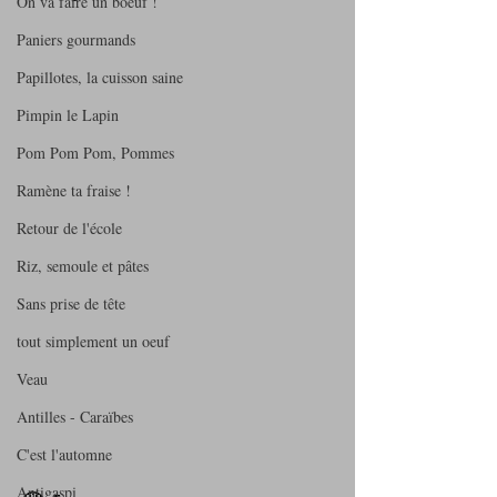
On va faire un boeuf !
Paniers gourmands
Papillotes, la cuisson saine
Pimpin le Lapin
Pom Pom Pom, Pommes
Ramène ta fraise !
Retour de l'école
Riz, semoule et pâtes
Sans prise de tête
tout simplement un oeuf
Veau
Antilles - Caraïbes
C'est l'automne
Antigaspi