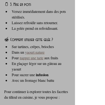
🫙 3. Mise en pots
Versez immédiatement dans des pots 
stérilisés.
Laissez refroidir sans retourner.
La gelée prend en refroidissant.
🍯 Comment utiliser cette gelée ?
Sur tartines, crêpes, brioches
Dans un 
yaourt nature
Pour 
napper une tarte
 aux fruits
En glaçage léger sur un gâteau au 
yaourt
infusion
Pour sucrer une 
Avec un fromage blanc battu
Pour continuer à explorer toutes les facettes 
du tilleul en cuisine, je vous propose :