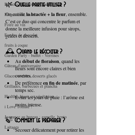
Desserts - glaces - pâtisserie
🌿 
Quelle partie utiliser ?
la bractée + la fleur
On cueille 
, ensemble. 
Finger food, snack
C’est ce duo qui concentre le parfum et 
Foire au vin
donne la meilleure infusion pour sirops, 
Fondus de chocolat
gelées et desserts.
fruits à coque
🕰️ 
Quand le récolter ?
Garden Party - buffet - Verrines
début de floraison
Au 
, quand les 
Gâteau d'anniversaire
fleurs sont encore claires et bien 
ouvertes.
Glaces, sorbets, desserts glacés
en fin de matinée
De préférence 
, par 
Grillades, barbecues et plancha
temps sec.
Healthy, léger, ou végétarien
Éviter les jours de pluie : l’arôme est 
moins intense.
i Love Tomate !
Je mange au bureau : gamelle, bento
🍃 
Comment le préparer ?
Laitages
Secouer délicatement pour retirer les 