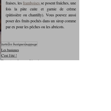
fraises, les 
framboises 
se posent fraîches, une 
fois la pâte cuite et garnie de crème 
(pâtissière ou chantilly). Vous pouvez aussi 
poser des fruits pochés dans un sirop comme 
par ex pour les pêches ou les abricots.
tarte
les basiques
nappage
Les basiques
C'est l'été !
Desserts - glaces - pâtisserie
Posts récents
Voir tout