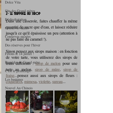
Dolce Vita
fête des Grand mères
2- Le nappage au sirop
Déshydratation
Dans une casserole, faites chauffer la même 
quantité de sucre que d'eau, et laissez réduire 
Conserves salées
jusqu'à ce qu'il épaississe un peu (attention à 
Conserves sucrées
ne pas faire du caramel !).
Des réserves pour l'hiver
Sinon pensez aux sirops maison : en fonction 
Fêtons le 14 juillet !
de votre tarte, vous utiliserez des sirops de 
Remèdes de Grand mère
fruits différents : 
sirop de melon
 pour une 
tarte au melon, 
sirop de mûre
, 
sirop de 
C'est le printemps
fraise
...pensez aussi aux sirops de fleurs : 
Les basiques
coquelicot
, 
mimosa
, 
violette
, 
sureau
...
Nouvel An Chinois
Recettes fête des Mères, des Pères
Halloween