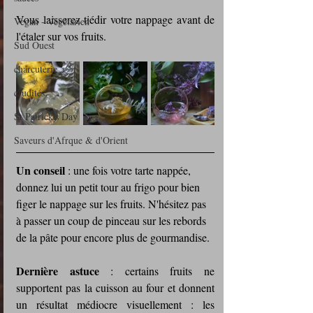
Vous laisserez tiédir votre nappage avant de 
Vegan - Végétarien
l'étaler sur vos fruits.
Sud Ouest
charcuterie
crudités
St Patrick's Day
Saveurs d'Afrque & d'Orient
Un conseil
 : une fois votre tarte nappée, 
donnez lui un petit tour au frigo pour bien 
figer le nappage sur les fruits. N'hésitez pas 
à passer un coup de pinceau sur les rebords 
de la pâte pour encore plus de gourmandise.
Dernière astuce
 : certains fruits ne 
supportent pas la cuisson au four et donnent 
un résultat médiocre visuellement : les 