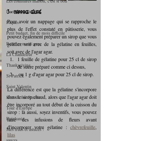
Les confitures maison, c'est si bon
Lactofermentation
3 - nappage gélifié
Pour avoir un nappage qui se rapproche le 
Pâques
plus de l'effet constaté en pâtisserie, vous 
Petit budget, fin de mois difficile
pouvez également préparer un sirop que vous 
Recettes mardi gras
gélifiez soit avec de la gélatine en feuilles, 
soit avec de l'agar agar.
La Chandeleur
1 feuille de gélatine pour 25 cl de sirop 
Thanksgiving
de sucre préparé comme ci dessus,
 ou 1 g d'agar agar pour 25 cl de sirop.
St Patrick
Saint Valentin
La différence est que la gélatine s'incorpore 
dans le sirop chaud, alors que l'agar agar doit 
fêtes de fin d'année
être incorporé au tout début de la cuisson du 
Tour d'Europe
sirop : là aussi, soyez inventifs, vous pouvez 
Epiphanie
faire des infusions de fleurs avant 
d'incorporer votre gélatine : 
chèvrefeuille
, 
Mes trucs et astuces !
lilas
sauces