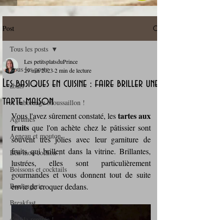
Post
Tous les posts
Les petitsplatsduPrince
Tous les posts
29 mai 2023
2 min de lecture
Les basiques en cuisine : faire briller une
abats
tarte maison
A l'abordage Moussaillon !
tartes aux 
Vous l'avez sûrement constaté, les 
Agrumes
fruits
 que l'on achète chez le pâtissier sont 
Agneau et mouton
souvent très jolies avec leur garniture de 
fruits qui brillent dans la vitrine. Brillantes, 
Ben mon cochon !
lustrées, elles sont particulièrement 
Boissons et cocktails
gourmandes et vous donnent tout de suite 
Boulangerie
envie de croquer dedans.
Breakfast
c'est la rentrée !