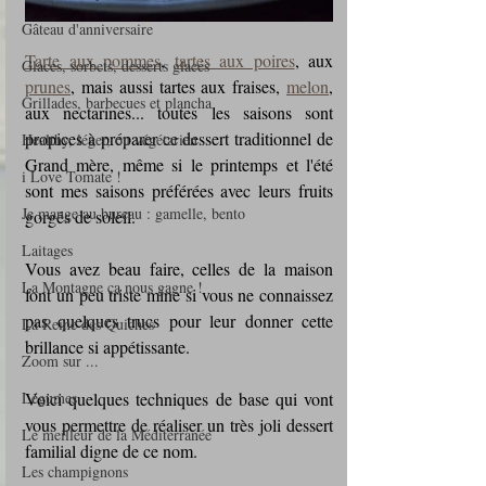
Gâteau d'anniversaire
Tarte aux pommes
, 
tartes aux poires
, aux 
Glaces, sorbets, desserts glacés
prunes
, mais aussi tartes aux fraises, 
melon
, 
Grillades, barbecues et plancha
aux nectarines... toutes les saisons sont 
propices à préparer ce dessert traditionnel de 
Healthy, léger, ou végétarien
Grand mère, même si le printemps et l'été 
i Love Tomate !
sont mes saisons préférées avec leurs fruits 
Je mange au bureau : gamelle, bento
gorgés de soleil.
Laitages
Vous avez beau faire, celles de la maison 
La Montagne ça nous gagne !
font un peu triste mine si vous ne connaissez 
pas quelques trucs pour leur donner cette 
La Reine des Quiches
brillance si appétissante.
Zoom sur ...
Légumes
Voici quelques techniques de base qui vont 
vous permettre de réaliser un très joli dessert 
Le meilleur de la Méditerranée
familial digne de ce nom.
Les champignons