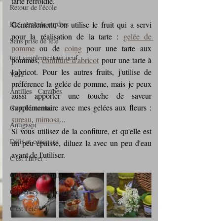
tarte refroidie.
Retour de l'école
Riz, semoule et pâtes
Généralement, on utilise le fruit qui a servi 
pour la réalisation de la tarte : 
gelée de 
Sans prise de tête
pomme
 ou de 
coing
 pour une tarte aux 
tout simplement un oeuf
pommes, 
confiture d'abricot
 pour une tarte à 
l'abricot. Pour les autres fruits, j'utilise de 
Veau
préférence la gelée de pomme, mais je peux 
Antilles - Caraïbes
aussi apporter une touche de saveur 
supplémentaire avec mes gelées aux fleurs : 
C'est l'automne
sureau
, 
mimosa
...
Antigaspi
Si vous utilisez de la confiture, et qu'elle est 
Défis et concours
un peu épaisse, diluez la avec un peu d'eau 
avant de l'utiliser.
C'est l'hiver !
Conserves à l'huile
Conserves au vinaigre
C'est l'été !