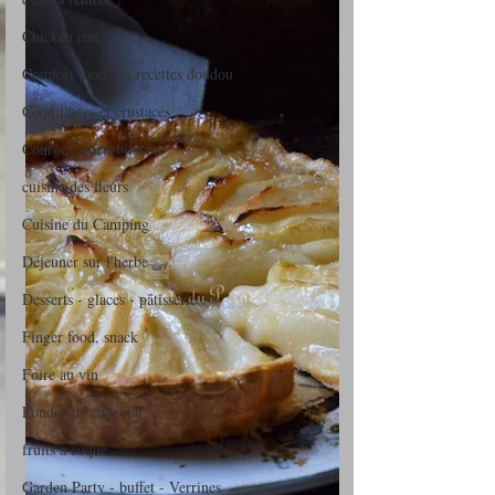
Chicken run
Comfort food, les recettes doudou
Coquillages et crustacés
Courges, cucurbitacées
cuisine des fleurs
Cuisine du Camping
Déjeuner sur l'herbe
Desserts - glaces - pâtisserie
Finger food, snack
Foire au vin
Fondus de chocolat
fruits à coque
Garden Party - buffet - Verrines