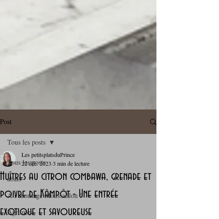
Post
Tous les posts
Les petitsplatsduPrince
Tous les posts
22 déc. 2023
3 min de lecture
Huîtres au citron combawa, grenade et
abats
poivre de Kâmpôt - Une entrée
A l'abordage Moussaillon !
exotique et savoureuse
Agrumes