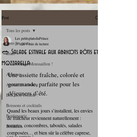
Post
Tous les posts
Les petitsplatsduPrince
Tous les posts
27 mai
4 min de lecture
🥗 Salade estivale aux abricots rôtis et
abats
mozzarella
A l'abordage Moussaillon !
Une assiette fraîche, colorée et 
Agrumes
gourmande, parfaite pour les 
Agneau et mouton
déjeuners d’été.
Ben mon cochon !
Boissons et cocktails
Quand les beaux jours s’installent, les envies 
Boulangerie
de fraîcheur reviennent naturellement : 
tomates, concombres, taboulés, salades 
Breakfast
composées… et bien sûr la célèbre caprese, 
c'est la rentrée !