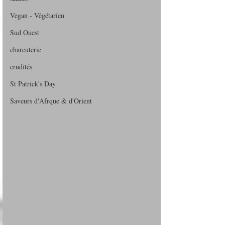
Vegan - Végétarien
Sud Ouest
charcuterie
crudités
St Patrick's Day
Saveurs d'Afrque & d'Orient