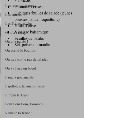
3 abricots
Les recettes au melon
4 tomates cerises
Quelques feuilles de salade (jeunes 
Les entrées
pousses, laitue, roquette…)
Les Tartes sucrées
Huile d’olive
Vinaigre balsamique
Octobre rose
Feuilles de basilic
On a la patate !
Sel, poivre du moulin
On prend le bouillon !
On ne raconte pas de salades
On va faire un boeuf !
Paniers gourmands
Papillotes, la cuisson saine
Pimpin le Lapin
Pom Pom Pom, Pommes
Ramène ta fraise !