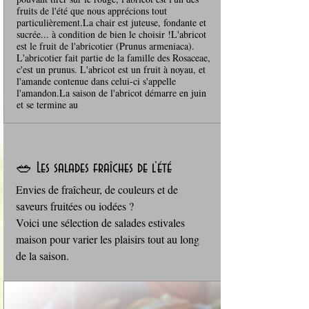
fruits de l'été que nous apprécions tout
particulièrement.La chair est juteuse, fondante et
sucrée... à condition de bien le choisir !L'abricot
est le fruit de l'abricotier (Prunus armeniaca).
L'abricotier fait partie de la famille des Rosaceae,
c'est un prunus. L'abricot est un fruit à noyau, et
l'amande contenue dans celui-ci s'appelle
l'amandon.La saison de l'abricot démarre en juin
et se termine au
🥗 Les salades fraîches de l’été
Envies de fraîcheur, de couleurs et de 
saveurs fruitées ou iodées ? 
Voici une sélection de salades estivales 
maison pour varier les plaisirs tout au long 
de la saison.