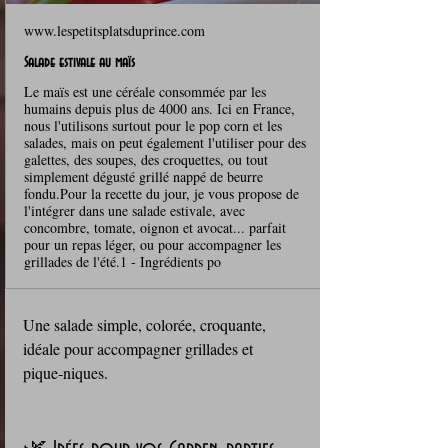
www.lespetitsplatsduprince.com
Salade estivale au maïs
Le maïs est une céréale consommée par les
humains depuis plus de 4000 ans. Ici en France,
nous l'utilisons surtout pour le pop corn et les
salades, mais on peut également l'utiliser pour des
galettes, des soupes, des croquettes, ou tout
simplement dégusté grillé nappé de beurre
fondu.Pour la recette du jour, je vous propose de
l'intégrer dans une salade estivale, avec
concombre, tomate, oignon et avocat... parfait
pour un repas léger, ou pour accompagner les
grillades de l'été.1 - Ingrédients po
Une salade simple, colorée, croquante, 
idéale pour accompagner grillades et 
pique‑niques.