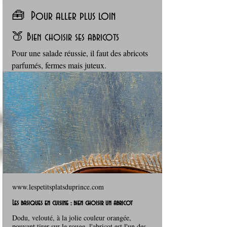
🧰  Pour aller plus loin
🍑 Bien choisir ses abricots
Pour une salade réussie, il faut des abricots 
parfumés, fermes mais juteux. 
www.lespetitsplatsduprince.com
Les basiques en cuisine : bien choisir un abricot
Dodu, velouté, à la jolie couleur orangée,
pouvant tirer sur le rouge, l'abricot est l'un des