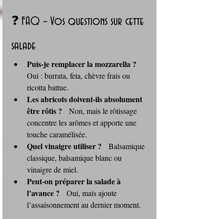
❓ FAQ – Vos questions sur cette 
salade
Puis‑je remplacer la mozzarella ?
Oui : burrata, feta, chèvre frais ou 
ricotta battue.
Les abricots doivent‑ils absolument 
être rôtis ?
   Non, mais le rôtissage 
concentre les arômes et apporte une 
touche caramélisée.
Quel vinaigre utiliser ?
   Balsamique 
classique, balsamique blanc ou 
vinaigre de miel.
Peut‑on préparer la salade à 
l’avance ?
   Oui, mais ajoute 
l’assaisonnement au dernier moment.