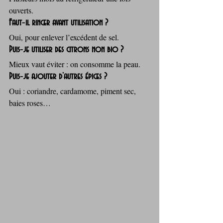
ouverts.
Faut‑il rincer avant utilisation ?
Oui, pour enlever l’excédent de sel.
Puis‑je utiliser des citrons non bio ?
Mieux vaut éviter : on consomme la peau.
Puis‑je ajouter d’autres épices ?
Oui : coriandre, cardamome, piment sec, 
baies roses…