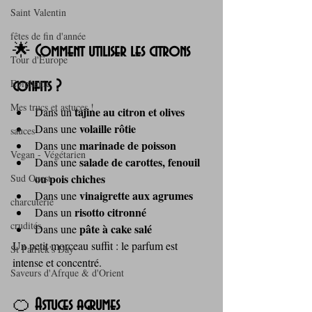
Saint Valentin
fêtes de fin d'année
🌟 
Comment utiliser les citrons 
Tour d'Europe
Epiphanie
confits ?
Mes trucs et astuces !
tajine au citron et olives
Dans un 
volaille rôtie
Dans une 
sauces
marinade de poisson
Dans une 
Vegan - Végétarien
salade de carottes, fenouil 
Dans une 
ou pois chiches
Sud Ouest
vinaigrette aux agrumes
Dans une 
charcuterie
risotto citronné
Dans un 
crudités
pâte à cake salé
Dans une 
Un petit morceau suffit : le parfum est 
St Patrick's Day
intense et concentré.
Saveurs d'Afrque & d'Orient
🍊 
Astuces agrumes