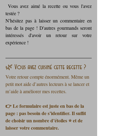
 Vous avez aimé la recette ou vous l'avez 
testée ? 
N'hésitez pas à laisser un commentaire en 
bas de la page ! D'autres gourmands seront 
intéressés d'avoir un retour sur votre 
expérience !    
🌿 Vous avez cuisiné cette recette ?
Votre retour compte énormément. Même un 
petit mot aide d’autres lecteurs à se lancer et 
m’aide à améliorer mes recettes.
👉 Le formulaire est juste en bas de la 
page : pas besoin de s’identifier. Il suffit 
de choisir un nombre d’étoiles ⭐ et de 
laisser votre commentaire.