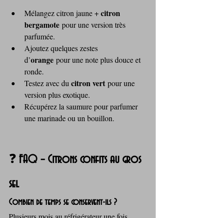
citron 
Mélangez citron jaune + 
bergamote
 pour une version très 
parfumée.
Ajoutez quelques zestes 
orange
d’
 pour une note plus douce et 
ronde.
citron vert
Testez avec du 
 pour une 
version plus exotique.
Récupérez la saumure pour parfumer 
une marinade ou un bouillon.
❓ 
FAQ – Citrons confits au gros 
sel
Combien de temps se conservent-ils ?
Plusieurs mois au réfrigérateur une fois 