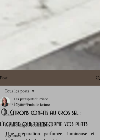
Post
Tous les posts
Les petitsplatsduPrince
Tous les posts
12 janv.
4 min de lecture
🍋 Citrons confits au gros sel :
abats
l’agrume qui transforme vos plats
A l'abordage Moussaillon !
Une préparation parfumée, lumineuse et 
Agrumes