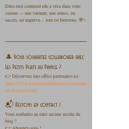
Dites-moi comment elle a vécu dans votre 
cuisine — une variante, une astuce, un 
succès, un imprévu… tout est bienvenu. 💬✨
🎩 Vous souhaitez collaborer avec 
Les Petits Plats du Prince ?
👉 Découvrez mes offres partenaires ici :
https://www.lespetitsplatsduprince.com/conta
cts-et-annonceurs
📬 Restons en contact !
Vous souhaitez ne rater aucune recette du 
blog ?
👉 Abonnez-vous !