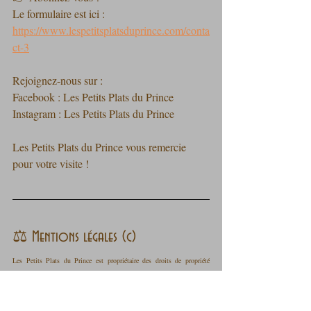
Le formulaire est ici : 
https://www.lespetitsplatsduprince.com/conta
ct-3
Rejoignez-nous sur :
Facebook : Les Petits Plats du Prince
Instagram : Les Petits Plats du Prince
Les Petits Plats du Prince vous remercie 
pour votre visite !
⚖️ Mentions légales (c)
Les Petits Plats du Prince est propriétaire des droits de propriété 
intellectuelle et détient les droits d’usage sur tous les éléments 
accessibles sur le site internet, notamment les textes, images, 