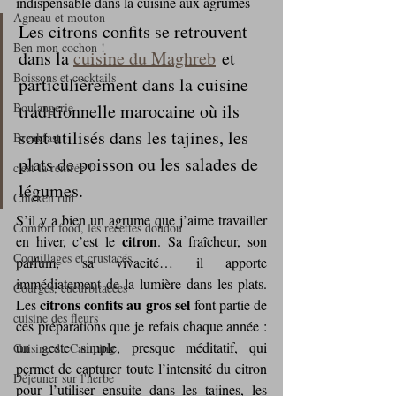
indispensable dans la cuisine aux agrumes
Agneau et mouton
Les citrons confits se retrouvent 
Ben mon cochon !
dans la 
cuisine du Maghreb
 et 
Boissons et cocktails
particulièrement dans la cuisine 
Boulangerie
traditionnelle marocaine où ils 
sont utilisés dans les tajines, les 
Breakfast
plats de poisson ou les salades de 
c'est la rentrée !
légumes
.
Chicken run
S’il y a bien un agrume que j’aime travailler 
Comfort food, les recettes doudou
citron
en hiver, c’est le 
. Sa fraîcheur, son 
Coquillages et crustacés
parfum, sa vivacité… il apporte 
immédiatement de la lumière dans les plats. 
Courges, cucurbitacées
citrons confits au gros sel
Les 
 font partie de 
cuisine des fleurs
ces préparations que je refais chaque année : 
un geste simple, presque méditatif, qui 
Cuisine du Camping
permet de capturer toute l’intensité du citron 
Déjeuner sur l'herbe
pour l’utiliser ensuite dans les tajines, les 