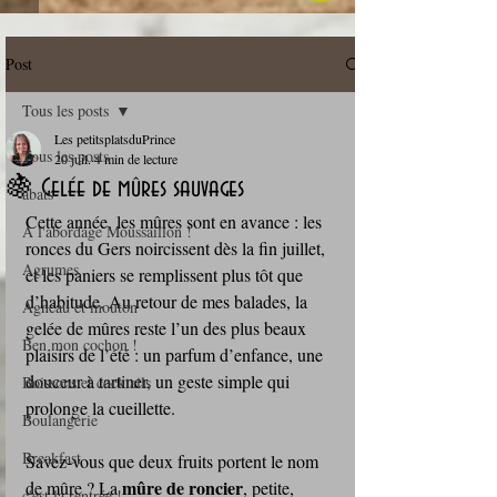
Post
Tous les posts
Les petitsplatsduPrince
Tous les posts
20 juil.
4 min de lecture
🍇 Gelée de mûres sauvages
abats
Cette année, les mûres sont en avance : les 
A l'abordage Moussaillon !
ronces du Gers noircissent dès la fin juillet, 
Agrumes
et les paniers se remplissent plus tôt que 
d’habitude. Au retour de mes balades, la 
Agneau et mouton
gelée de mûres reste l’un des plus beaux 
Ben mon cochon !
plaisirs de l’été : un parfum d’enfance, une 
douceur à tartiner, un geste simple qui 
Boissons et cocktails
prolonge la cueillette.
Boulangerie
Breakfast
Savez‑vous que deux fruits portent le nom 
mûre de roncier
de mûre ? La 
, petite, 
c'est la rentrée !