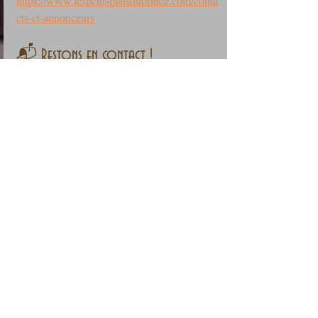
https://www.lespetitsplatsduprince.com/conta
cts-et-annonceurs
📬 Restons en contact !
Vous souhaitez ne rater aucune recette du 
blog ?
👉 Abonnez-vous !
Le formulaire est ici : 
https://www.lespetitsplatsduprince.com/conta
ct-3
Rejoignez-nous sur :
Facebook : Les Petits Plats du Prince
Instagram : Les Petits Plats du Prince
Les Petits Plats du Prince vous remercie 
pour votre visite !