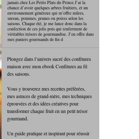
jamais chez Les Petits Plats du Prince.J’ai la
chance d’avoir quelques arbres fruitiers, et un
environnement généreux qui m’offre mûres,
sureau, pommes, prunes ou poires selon les
saisons. Chaque été, je me lance donc dans la
confection de ces jolis pots qui renferment de
véritables trésors de gourmandise. J’en offre dans
mes paniers gourmands de fin d
Plongez dans l’univers sucré des confitures 
maison avec mon ebook Confitures au fil 
des saisons.
Vous y trouverez mes recettes préférées, 
mes astuces de grand‑mère, mes techniques 
éprouvées et des idées créatives pour 
transformer chaque fruit en un petit trésor 
gourmand.
Un guide pratique et inspirant pour réussir 