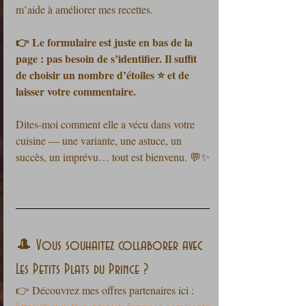
m’aide à améliorer mes recettes.
👉 Le formulaire est juste en bas de la 
page : pas besoin de s’identifier. Il suffit 
de choisir un nombre d’étoiles ⭐ et de 
laisser votre commentaire.
Dites-moi comment elle a vécu dans votre 
cuisine — une variante, une astuce, un 
succès, un imprévu… tout est bienvenu. 💬✨
🎩 Vous souhaitez collaborer avec 
Les Petits Plats du Prince ?
👉 Découvrez mes offres partenaires ici :