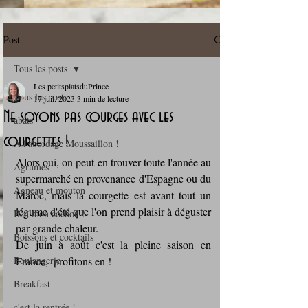
Post
Tous les posts
Les petitsplatsduPrince
Tous les posts
17 juil. 2023
3 min de lecture
Ne soyons pas courges avec les
abats
courgettes !
A l'abordage Moussaillon !
Alors oui, on peut en trouver toute l'année au 
Agrumes
supermarché en provenance d'Espagne ou du 
Agneau et mouton
Maroc, mais la courgette est avant tout un 
légume d'été que l'on prend plaisir à déguster 
Ben mon cochon !
par grande chaleur. 
Boissons et cocktails
De juin à août c'est la pleine saison en 
Boulangerie
France,  profitons en !
Breakfast
c'est la rentrée !