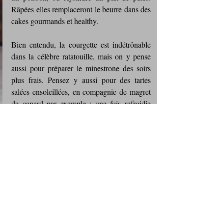
Râpées elles remplaceront le beurre dans des 
cakes gourmands et healthy.
Bien entendu, la courgette est indétrônable 
dans la célèbre ratatouille, mais on y pense 
aussi pour préparer le minestrone des soirs 
plus frais. Pensez y aussi pour des tartes 
salées ensoleillées, en compagnie de magret 
de canard par exemple : une fois refroidie 
elle sera parfaite lors du pique nique entre 
amis.
Pour des versions plus consistantes, vous 
pouvez la préparer en gratin.
Pour faire provision de courgettes à la belle 
saison et en avoir pour l'hiver, pensez à la 
déshydrater, ou à la mettre en conserve. 