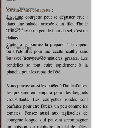
Vegan - Végétarien
Cuisiner une courgette
 :
La jeune courgette peut se déguster crue : 
Sud Ouest
dans une salade, arrosée d'un filet d'huile 
charcuterie
d'olive et avec un peu de fleur de sel, c'est un 
délice.
crudités
Cuite, vous pourrez la préparer à la vapeur 
St Patrick's Day
ou à l'étouffée pour une recette healthy, sans 
Saveurs d'Afrque & d'Orient
ou avec très peu de matières grasses. Les 
rondelles se font cuire rapidement à la 
plancha pour les repas de l'été.
Vous pouvez aussi les poêler à l'huile d'olive, 
les préparer en tempura pour des beignets 
croustillants. Les courgettes rondes sont 
parfaites pour être farcies un peu comme les 
tomates. Pensez aussi aux tagliatelles de 
courgette longue, qui peuvent accompagner 
un poisson, ou rejoindre un plat de pâtes. 