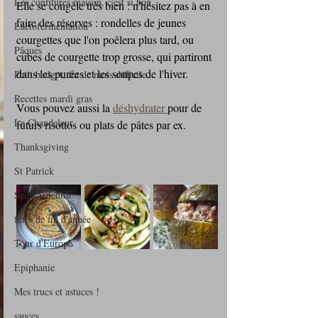
Les confitures maison, c'est si bon
Elle se congèle très bien : n'hésitez pas à en 
faire des réserves : rondelles de jeunes 
Lactofermentation
courgettes que l'on poêlera plus tard, ou 
Pâques
cubes de courgette trop grosse, qui partiront 
dans les purées et les soupes de l'hiver.
Petit budget, fin de mois difficile
Recettes mardi gras
Vous pouvez aussi la 
déshydrater 
pour de 
La Chandeleur
futurs risottos ou plats de pâtes par ex.
Thanksgiving
St Patrick
Saint Valentin
fêtes de fin d'année
Tour d'Europe
Epiphanie
Mes trucs et astuces !
sauces