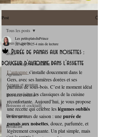
Post
Tous les posts
Les petitsplatsduPrince
Tous les posts
22 sept. 2025
4 min de lecture
🍁 Purée de panais aux noisettes :
abats
douceur d’automne dans l'assiette
A l'abordage Moussaillon !
L’automne 
s’installe doucement dans le 
Agrumes
Gers, avec ses lumières dorées et ses 
Agneau et mouton
parfums de sous-bois. C’est le moment idéal 
pour revisiter les classiques de la cuisine 
Ben mon cochon !
réconfortante. Aujourd’hui, je vous propose 
Boissons et cocktails
légumes oubliés
une recette qui célèbre les 
purée de 
Boulangerie
et les saveurs de saison : une 
panais aux noisettes
, douce, parfumée, et 
Breakfast
légèrement croquante. Un plat simple, mais 
c'est la rentrée !