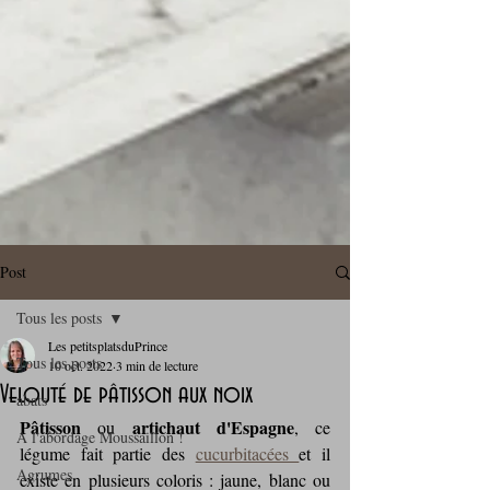
Post
Tous les posts
Les petitsplatsduPrince
Tous les posts
10 oct. 2022
3 min de lecture
Velouté de pâtisson aux noix
abats
Pâtisson 
artichaut d'Espagne
ou 
, ce 
A l'abordage Moussaillon !
légume fait partie des 
cucurbitacées 
et il 
Agrumes
existe en plusieurs coloris : jaune, blanc ou 