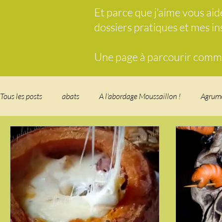
Et parce que j’aime vous ai
dossiers pratiques et mes i
Une page à parcourir comme 
Tous les posts
abats
A l'abordage Moussaillon !
Agrum
Breakfast
c'est la rentrée !
Chicken run
Comfort 
cuisine des fleurs
Cuisine du Camping
Déjeuner sur l'
Fondus de chocolat
fruits à coque
Garden Party - buffe