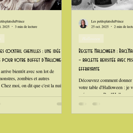
n
i Love Tomate !
Je mange au bureau : gamelle, bento
etitsplatsduPrince
Les petitsplatsduPrince
t. 2025
3 min de lecture
25 oct. 2025
2 min de lect
n
Halloween
es cocktail chenilles : une idée
Recette Halloween : Racl’
e pour votre buffet d’Halloween
– raclette revisitée avec mi
effrayante
arrive bientôt avec son lot de
monstres, zombies et autres
Découvrez comment donner u
 Chez moi, on dit que c'est la nuit où
votre table d'Halloween : je 
 de la famille reviennent auprès des
préparer une Racl'Halloween 
 de partir dans le froid de l'hiver... A
connaissez tous ... mais la rac
ion, j'organise le 31 octobre une
Halloween ? Comment réussir à surprendre vos
 déguisée et je décore toute la
invités avec cette présentatio
votre plat préféré de l'hiver e
, citrouilles, fantômes : une vraie
thème de la nuit de l'épouvante ? J