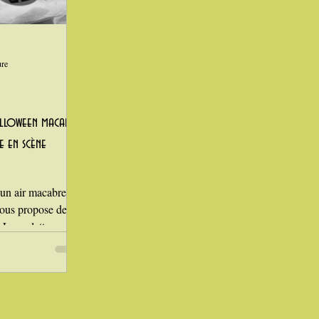
Laitages
ure
Halloween macabre
se en scène
n air macabre à
vous propose de
La raclette vous
lette spéciale
n bien gore de
t entrer dans le
e vous