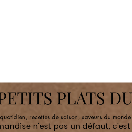
ETITS PLATS DU
 quotidien, recettes de saison, saveurs du mond
andise n'est pas un défaut, c'est 