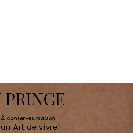
 PRINCE
e & conserves maison
un Art de vivre"