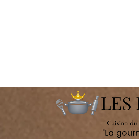
LES P
Cuisine du
"La gourm