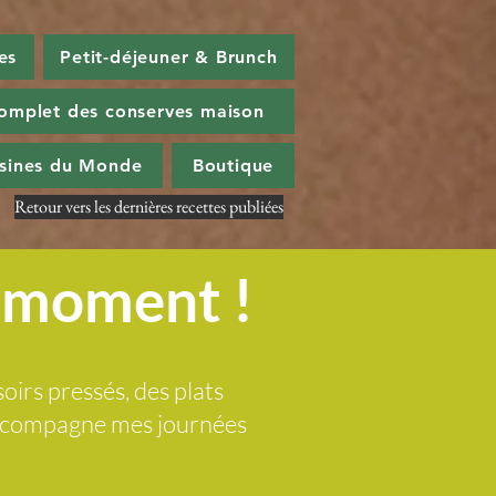
es
Petit-déjeuner & Brunch
omplet des conserves maison
isines du Monde
Boutique
Retour vers les dernières recettes publiées
u moment !
soirs pressés, des plats
 accompagne mes journées