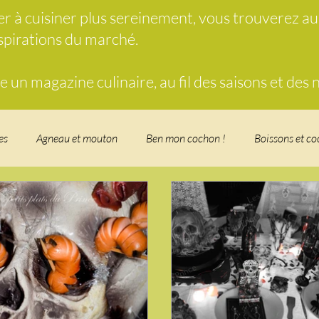
der à cuisiner plus sereinement, vous trouverez a
nspirations du marché.
un magazine culinaire, au fil des saisons et des
es
Agneau et mouton
Ben mon cochon !
Boissons et co
food, les recettes doudou
Coquillages et crustacés
Courges, 
herbe
Desserts - glaces - pâtisserie
Finger food, snack
Fo
t - Verrines
Gâteau d'anniversaire
Glaces, sorbets, desserts 