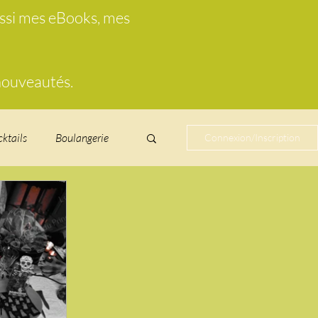
ussi mes eBooks, mes
 nouveautés.
cktails
Boulangerie
Connexion/Inscription
cucurbitacées
ire au vin
glacés