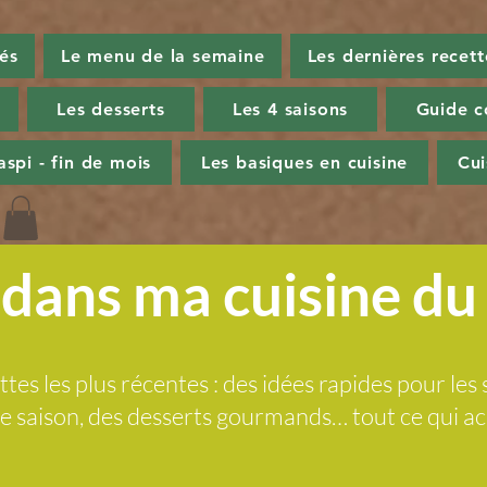
tés
Le menu de la semaine
Les dernières recett
Les desserts
Les 4 saisons
Guide c
aspi - fin de mois
Les basiques en cuisine
Cu
dans ma cuisine d
ttes les plus récentes : des idées rapides pour les 
 de saison, des desserts gourmands… tout ce qui