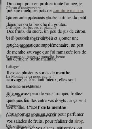
Du coup, pour en profiter toute l'année, je 
Gâteau d'anniversaire
prépare quelques pots de 
confiture maison
, 
qui seront appréciées sur les tartines du petit 
Glaces, sorbets, desserts glacés
déjeuner ou la brioche du goûter...
Grillades, barbecues et plancha
Des fruits, du sucre, un peu de jus de citron, 
Healthy, léger, ou végétarien
et ... pour changer un peu et ajouter une 
touche aromatique supplémentaire, un peu 
i Love Tomate !
de menthe sauvage que j'ai ramassée lors de 
Je mange au bureau : gamelle, bento
ma dernière  sortie matinale.
Laitages
menthe 
Il existe plusieurs sortes de 
La Montagne ça nous gagne !
sauvage
, et c'est tant mieux, elles sont 
La Reine des Quiches
toutes comestibles. 
Si vous avez peur de vous tromper, frottez 
Zoom sur ...
quelques feuilles entre vos doigts : si ça sent 
Légumes
C'EST de la menthe
la menthe, 
 ! 
Vous pouvez vous en servir pour parfumer 
Le meilleur de la Méditerranée
vos salades de fruits, pour réaliser du 
sirop
, 
Les champignons
pour aromatiser vos glaces, pâtisseries, ou 