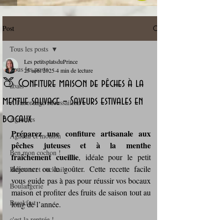
Post
Tous les posts
Les petitsplatsduPrince
Tous les posts
25 août 2025
4 min de lecture
🍑 Confiture maison de pêches à la
abats
menthe sauvage – Saveurs estivales en
A l'abordage Moussaillon !
bocaux
Agrumes
Préparez une confiture artisanale aux 
Agneau et mouton
pêches juteuses et à la menthe 
Ben mon cochon !
fraîchement cueillie
, idéale pour le petit 
déjeuner ou le goûter. Cette recette facile 
Boissons et cocktails
vous guide pas à pas pour réussir vos bocaux 
Boulangerie
maison et profiter des fruits de saison tout au 
Breakfast
long de l’année.
c'est la rentrée !