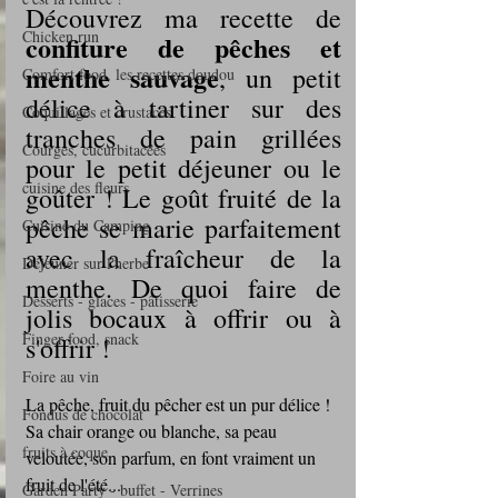
Découvrez ma recette de 
Chicken run
confiture de pêches et 
menthe sauvage
, un petit 
Comfort food, les recettes doudou
délice à tartiner sur des 
Coquillages et crustacés
tranches de pain grillées 
Courges, cucurbitacées
pour le petit déjeuner ou le 
cuisine des fleurs
goûter ! Le goût fruité de la 
pêche se marie parfaitement 
Cuisine du Camping
avec la fraîcheur de la 
Déjeuner sur l'herbe
menthe. De quoi faire de 
Desserts - glaces - pâtisserie
jolis bocaux à offrir ou à 
Finger food, snack
s'offrir !
Foire au vin
La pêche, fruit du pêcher est un pur délice ! 
Fondus de chocolat
Sa chair orange ou blanche, sa peau 
fruits à coque
veloutée, son parfum, en font vraiment un 
fruit de l'été...
Garden Party - buffet - Verrines