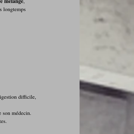
e mélange
, 
is longtemps 
gestion difficile, 
te son médecin. 
tes.