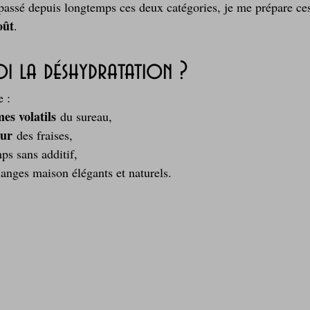
passé depuis longtemps ces deux catégories, je me prépare ces
oût
.
 la déshydratation ?
e :
es volatils
 du sureau,
eur
 des fraises,
ps sans additif,
nges maison élégants et naturels.