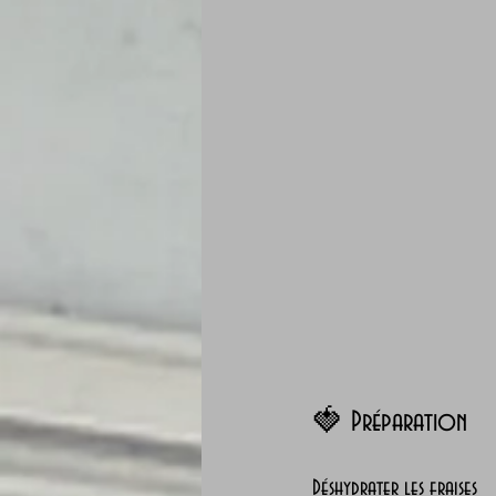
🍓 Préparation
Déshydrater les fraises