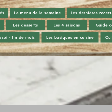
tés
Le menu de la semaine
Les dernières recett
Les desserts
Les 4 saisons
Guide c
aspi - fin de mois
Les basiques en cuisine
Cu