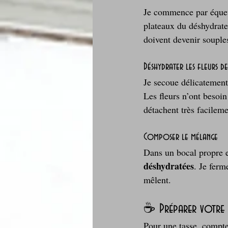
Je commence par équeute
plateaux du déshydrateu
doivent devenir souple
Déshydrater les fleurs d
Je secoue délicatement 
Les fleurs n’ont besoin
détachent très facilemen
Composer le mélange
Dans un bocal propre et
déshydratées
. Je ferm
mêlent.
☕ Préparer votre 
Pour une tasse, compte