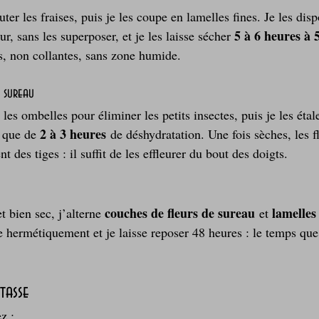
r les fraises, puis je les coupe en lamelles fines. Je les disp
5 à 6 heures à 
r, sans les superposer, et je les laisse sécher 
s, non collantes, sans zone humide.
e sureau
les ombelles pour éliminer les petits insectes, puis je les étal
2 à 3 heures
 que de 
 de déshydratation. Une fois sèches, les fl
t des tiges : il suffit de les effleurer du bout des doigts.
couches de fleurs de sureau
lamelles 
 bien sec, j’alterne 
 et 
e hermétiquement et je laisse reposer 48 heures : le temps que
tasse
z :