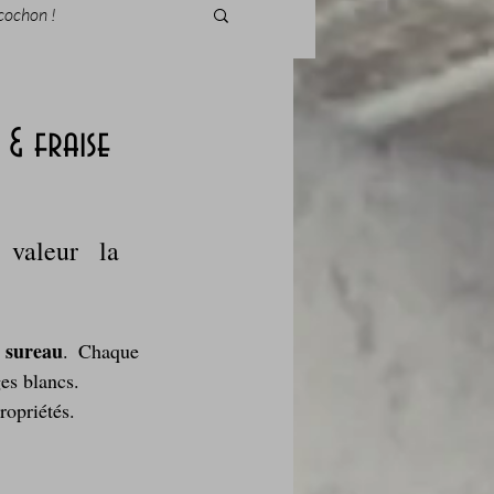
cochon !
& fraise
des fleurs
valeur la 
Foire au vin
 sureau
. Chaque 
es blancs. 
ropriétés.
i Love Tomate !