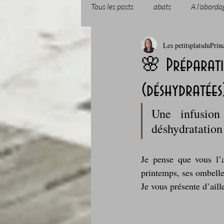
Tous les posts
abats
A l'aborda
Les petitsplatsduPrin
Boissons et cocktails
Boulange
🌸 Préparatio
(déshydratées
Comfort food, les recettes doudou
Une infusion
déshydratation 
Cuisine du Camping
Déjeuner 
Je pense que vous l’a
Fondus de chocolat
fruits à c
printemps, ses ombelle
Je vous présente d’aill
Glaces, sorbets, desserts glacés