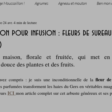
ge Moussaillon !
Agrumes
Agneau et mouton
Ben mon 
ce
24 avr.
4 min de lecture
rie
Breakfast
c'est la rentrée !
Chicken run
n pour infusion : fleurs de sureau 
)
Coquillages et crustacés
Courges, cucurbitacées
cuisine 
 maison, florale et fruitée, qui met en 
douce des plantes et des fruits.
sur l'herbe
Desserts - glaces - pâtisserie
Finger food, snack
fleur de
vez compris : je suis une inconditionnelle de la 
oque
Garden Party - buffet - Verrines
Gâteau d'anniversaire
s parfumées transforment les haies du Gers en véritables nuag
ICI
eurs 
mon article complet sur cet arbuste généreux et ses p
Grillades, barbecues et plancha
Healthy, léger, ou végétarien