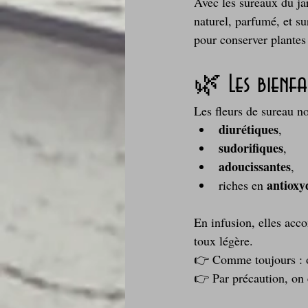
Avec les sureaux du jar
naturel, parfumé, et su
pour conserver plantes 
🌿 Les bienfa
Les fleurs de sureau no
diurétiques
,
sudorifiques
,
adoucissantes
,
antioxy
riches en 
En infusion, elles accom
toux légère. 
👉 Comme toujours : o
👉 Par précaution, on 