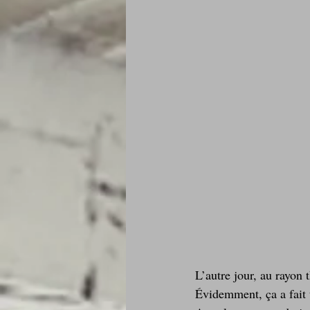
Je mange au bureau : gamelle, bento
L’autre jour, au rayon 
Évidemment, ça a fait t