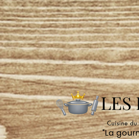
LES P
Cuisine du
"La gourm