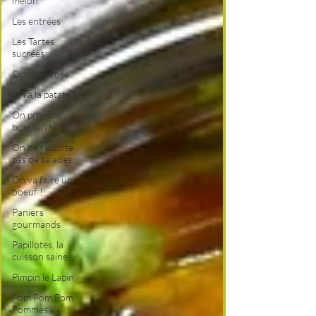
melon
Les entrées
Les Tartes
sucrées
Octobre rose
On a la patate !
On prend le
bouillon !
On ne raconte
pas de salades
On va faire un
boeuf !
Paniers
gourmands
Papillotes, la
cuisson saine
Pimpin le Lapin
Pom Pom Pom,
Pommes