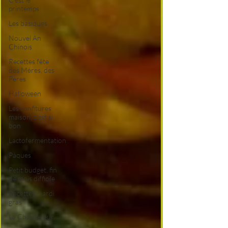
printemps
Les basiques
Nouvel An
Chinois
Recettes fête
des Mères, des
Pères
Halloween
Les confitures
maison, c'est si
bon
Lactofermentation
Pâques
Petit budget, fin
de mois difficile
Recettes mardi
gras
La Chandeleur