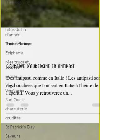
Thanksgiving
St Patrick
Saint Valentin
fêtes de fin
d'année
Tour d'Europe
Epiphanie
3 min de lecture
Mes trucs et
Dolce Vita
astuces !
sauces
Conserve d'aubergine en antipasti
Vegan -
Des antipasti comme en Italie ! Les antipasti sont
Végétarien
des bouchées que l'on sert en Italie à l'heure de
Sud Ouest
l'apéritif. Vous y retrouverez un...
charcuterie
crudités
St Patrick's Day
Saveurs