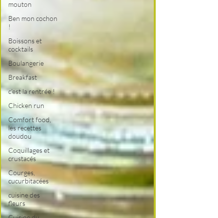
mouton
Ben mon cochon
!
Boissons et
cocktails
Boulangerie
Breakfast
c'est la rentrée !
Chicken run
Comfort food,
les recettes
doudou
Coquillages et
crustacés
Courges,
cucurbitacées
cuisine des
fleurs
Cuisine du