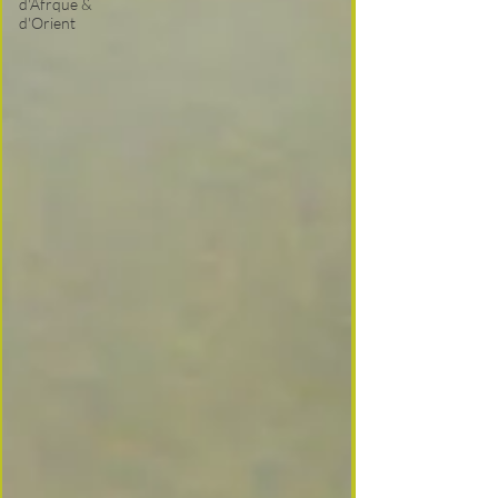
d'Afrque &
d'Orient