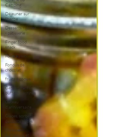
Camping
Déjeuner sur
l'herbe
Desserts - glaces
- pâtisserie
Finger food,
snack
Foire au vin
Fondus de
chocolat
fruits à coque
Garden Party -
buffet - Verrines
Gâteau
d'anniversaire
Glaces, sorbets,
desserts glacés
Grillades,
barbecues et