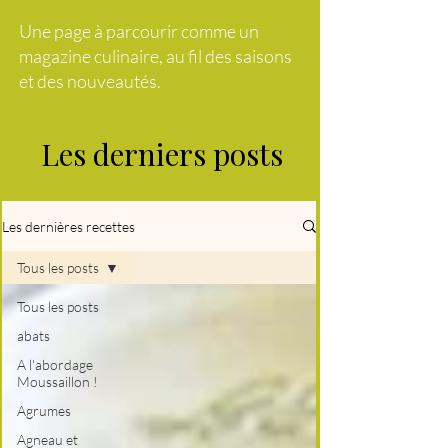
Une page à parcourir comme un
magazine culinaire, au fil des saisons
et des nouveautés.
Les derniers posts
Les dernières recettes
Tous les posts
Tous les posts
abats
A l'abordage
Moussaillon !
Agrumes
Agneau et