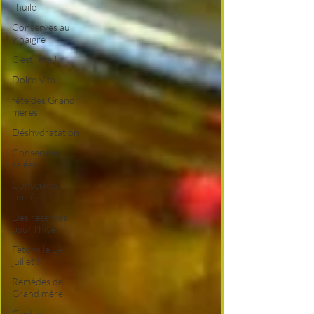
l'huile
Conserves au
vinaigre
C'est l'été !
Dolce Vita
fête des Grand
mères
Déshydratation
Conserves
salées
Conserves
sucrées
Des réserves
pour l'hiver
Fêtons le 14
juillet !
Remèdes de
Grand mère
C'est le