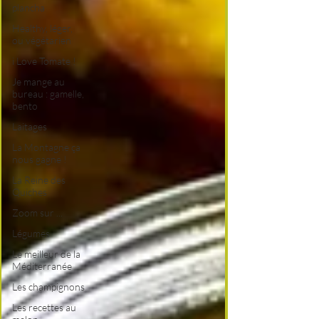
plancha
Healthy, léger,
ou végétarien
i Love Tomate !
Je mange au
bureau : gamelle,
bento
Laitages
La Montagne ça
nous gagne !
La Reine des
Quiches
Zoom sur ...
Légumes
Le meilleur de la
Méditerranée
Les champignons
Les recettes au