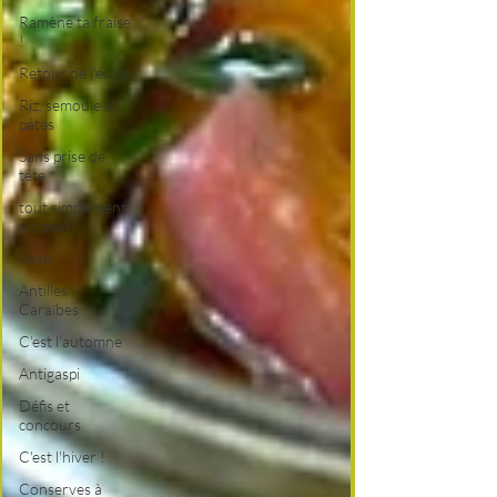
Ramène ta fraise
!
Retour de l'école
Riz, semoule et
pâtes
Sans prise de
tête
tout simplement
un oeuf
Veau
Antilles -
Caraïbes
C'est l'automne
Antigaspi
Défis et
concours
C'est l'hiver !
Conserves à