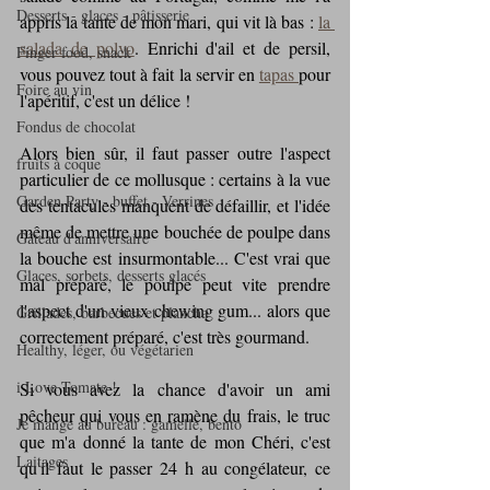
Desserts - glaces - pâtisserie
appris la tante de mon mari, qui vit là bas : 
la 
salada de polvo
. Enrichi d'ail et de persil, 
Finger food, snack
vous pouvez tout à fait la servir en 
tapas 
pour 
Foire au vin
l'apéritif, c'est un délice !
Fondus de chocolat
Alors bien sûr, il faut passer outre l'aspect 
fruits à coque
particulier de ce mollusque : certains à la vue 
Garden Party - buffet - Verrines
des tentacules manquent de défaillir, et l'idée 
même de mettre une bouchée de poulpe dans 
Gâteau d'anniversaire
la bouche est insurmontable... C'est vrai que 
Glaces, sorbets, desserts glacés
mal préparé, le poulpe peut vite prendre 
l'aspect d'un vieux chewing gum... alors que 
Grillades, barbecues et plancha
correctement préparé, c'est très gourmand.
Healthy, léger, ou végétarien
i Love Tomate !
Si vous avez la chance d'avoir un ami 
pêcheur qui vous en ramène du frais, le truc 
Je mange au bureau : gamelle, bento
que m'a donné la tante de mon Chéri, c'est 
Laitages
qu'il faut le passer 24 h au congélateur, ce 