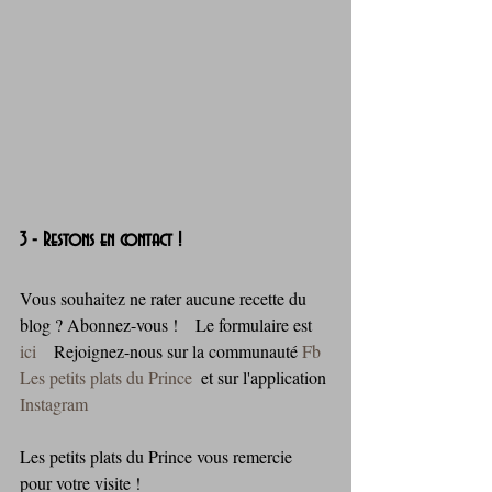
3 - Restons en contact !
Vous souhaitez ne rater aucune recette du 
blog ? Abonnez-vous !    Le formulaire est 
ici
    Rejoignez-nous sur la communauté 
Fb 
Les petits plats du Prince
  et sur l'application 
Instagram
Les petits plats du Prince vous remercie 
pour votre visite !   