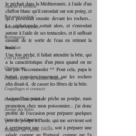
le péchait dans la Méditerranée, à l'aide d'un 
Agneau et mouton
chiffon blanc qu'il enroulait sur son poing, et 
Ben mon cochon !
qu'il présentait ensuite devant les rochers... 
Le céphalopode sortait alors, et s'enroulait 
Boissons et cocktails
autour à l'aide de ses tentacules, et il suffisait 
Boulangerie
ensuite de le sortir de l'eau en retirant la 
main.
Breakfast
Une fois péché, il fallait attendrir la bête, qui 
c'est la rentrée !
a la caractéristique d'un pneu quand on ne 
Chicken run
sait pas l'accommoder ^^ Pour cela, papa le 
battait consciencieusement sur les rochers 
Comfort food, les recettes doudou
afin disait-il,  de casser les fibres de la bête.
Coquillages et crustacés
Aujourd'hui point de pêche au poulpe, mais 
Courges, cucurbitacées
promotion chez mon poissonnier... j'ai donc 
cuisine des fleurs
profité de l'occasion pour préparer quelques 
Cuisine du Camping
pots de poulpe à l'huile, qui me serviront soit 
à agrémenter une 
paella
, soit à préparer une 
Déjeuner sur l'herbe
salade comme au Portugal, comme me l'a 