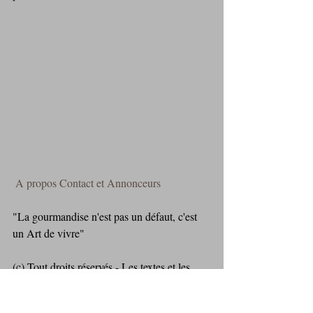
A propos
Contact et Annonceurs
"La gourmandise n'est pas un défaut, c'est 
un Art de vivre" 
(c) Tout droits réservés - Les textes et les 
photos de ce blog sont la propriété exclusive 
de l'auteur - Copie de tout ou partie du 