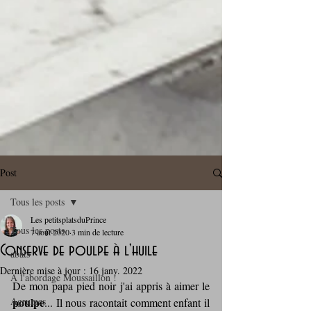
Post
Tous les posts
Les petitsplatsduPrince
Tous les posts
7 août 2020
3 min de lecture
Conserve de poulpe à l'huile
abats
Dernière mise à jour :
16 janv. 2022
A l'abordage Moussaillon !
De mon papa pied noir j'ai appris à aimer le 
Agrumes
poulpe
... Il nous racontait comment enfant il 