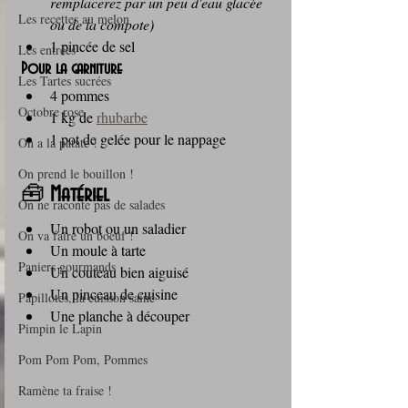
remplacerez par un peu d'eau glacée 
Les recettes au melon
ou de la compote)
1 pincée de sel
Les entrées
Pour la garniture
Les Tartes sucrées
4 pommes
Octobre rose
1 kg de 
rhubarbe
1 pot de gelée pour le nappage
On a la patate !
On prend le bouillon !
🧰 
Matériel
On ne raconte pas de salades
Un robot ou un saladier
On va faire un boeuf !
Un moule à tarte
Paniers gourmands
Un couteau bien aiguisé
Un pinceau de cuisine
Papillotes, la cuisson saine
Une planche à découper
Pimpin le Lapin
Pom Pom Pom, Pommes
Ramène ta fraise !