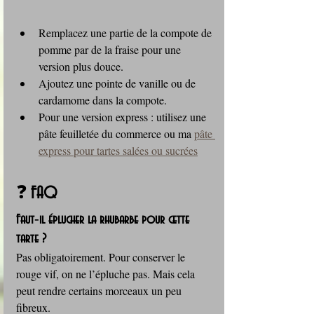
Remplacez une partie de la compote de 
pomme par de la fraise pour une 
version plus douce.
Ajoutez une pointe de vanille ou de 
cardamome dans la compote.
Pour une version express : utilisez une 
pâte feuilletée du commerce ou ma 
pâte 
express pour tartes salées ou sucrées
❓ 
FAQ
Faut‑il éplucher la rhubarbe pour cette 
tarte ?
Pas obligatoirement. Pour conserver le 
rouge vif, on ne l’épluche pas. Mais cela 
peut rendre certains morceaux un peu 
fibreux.