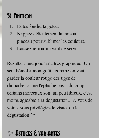
5) Finition
Faites fondre la gelée.
Nappez délicatement la tarte au 
pinceau pour sublimer les couleurs.
Laissez refroidir avant de servir.
Résultat : une jolie tarte très graphique. Un 
seul bémol à mon goût : comme on veut 
garder la couleur rouge des tiges de 
rhubarbe, on ne l'épluche pas... du coup, 
certains morceaux sont un peu fibreux, c'est 
moins agréable à la dégustation... A vous de 
voir si vous privilégiez le visuel ou la 
dégustation ^^
✨ 
Astuces & variantes