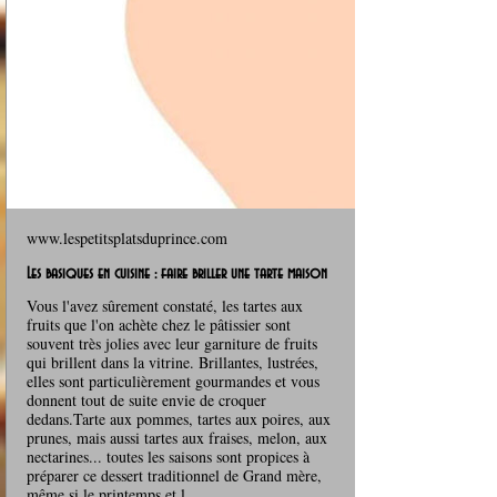
www.lespetitsplatsduprince.com
Les basiques en cuisine : faire briller une tarte maison
Vous l'avez sûrement constaté, les tartes aux
fruits que l'on achète chez le pâtissier sont
souvent très jolies avec leur garniture de fruits
qui brillent dans la vitrine. Brillantes, lustrées,
elles sont particulièrement gourmandes et vous
donnent tout de suite envie de croquer
dedans.Tarte aux pommes, tartes aux poires, aux
prunes, mais aussi tartes aux fraises, melon, aux
nectarines... toutes les saisons sont propices à
préparer ce dessert traditionnel de Grand mère,
même si le printemps et l