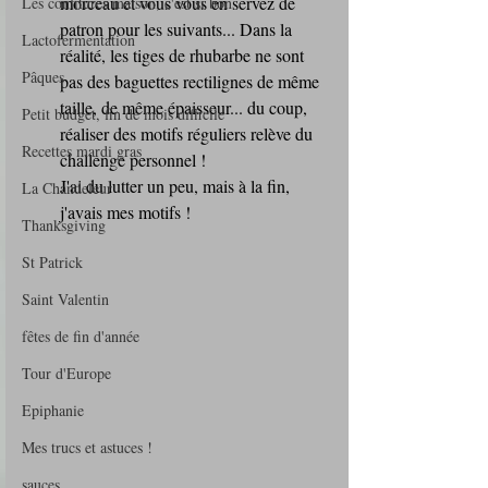
morceau et vous vous en servez de 
Les confitures maison, c'est si bon
patron pour les suivants... Dans la 
Lactofermentation
réalité, les tiges de rhubarbe ne sont 
Pâques
pas des baguettes rectilignes de même 
taille, de même épaisseur... du coup, 
Petit budget, fin de mois difficile
réaliser des motifs réguliers relève du 
Recettes mardi gras
challenge personnel ! 
J'ai du lutter un peu, mais à la fin, 
La Chandeleur
j'avais mes motifs !
Thanksgiving
St Patrick
Saint Valentin
fêtes de fin d'année
Tour d'Europe
Epiphanie
Mes trucs et astuces !
sauces