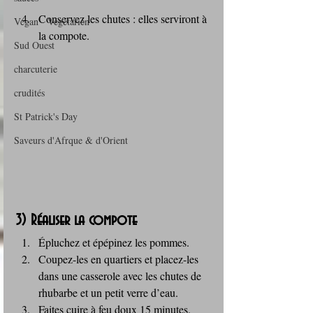
Conservez les chutes : elles serviront à 
Vegan - Végétarien
la compote.
Sud Ouest
charcuterie
crudités
St Patrick's Day
Saveurs d'Afrque & d'Orient
3) Réaliser la compote
Épluchez et épépinez les pommes.
Coupez-les en quartiers et placez-les 
dans une casserole avec les chutes de 
rhubarbe et un petit verre d’eau.
Faites cuire à feu doux 15 minutes.