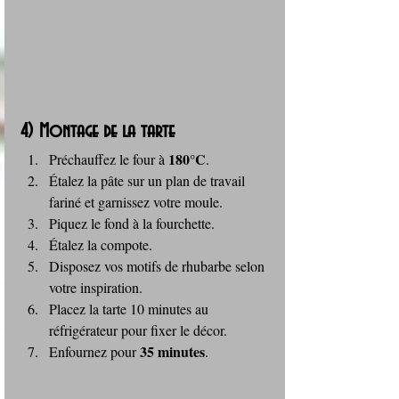
4) Montage de la tarte
180°C
Préchauffez le four à 
.
Étalez la pâte sur un plan de travail 
fariné et garnissez votre moule.
Piquez le fond à la fourchette.
Étalez la compote.
Disposez vos motifs de rhubarbe selon 
votre inspiration.
Placez la tarte 10 minutes au 
réfrigérateur pour fixer le décor.
35 minutes
Enfournez pour 
.