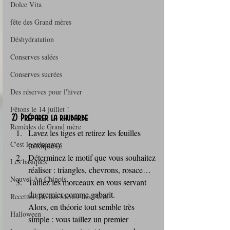
Dolce Vita
fête des Grand mères
Déshydratation
Conserves salées
Conserves sucrées
Des réserves pour l'hiver
Fêtons le 14 juillet !
2) Préparer la rhubarbe
Remèdes de Grand mère
Lavez les tiges et retirez les feuilles 
C'est le printemps
(toxiques).
Déterminez le motif que vous souhaitez 
Les basiques
réaliser : triangles, chevrons, rosace…
Nouvel An Chinois
Taillez les morceaux en vous servant 
du premier comme gabarit.
Recettes fête des Mères, des Pères
Alors, en théorie tout semble très 
Halloween
simple : vous taillez un premier 