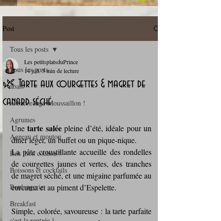
Post
Tous les posts
Les petitsplatsduPrince
Tous les posts
14 juil.
3 min de lecture
🌿 Tarte aux courgettes & magret de
abats
canard séché
A l'abordage Moussaillon !
Agrumes
tarte salée
Une 
 pleine d’été, idéale pour un 
Agneau et mouton
dîner léger, un buffet ou un pique‑nique. 
La pâte croustillante accueille des rondelles 
Ben mon cochon !
de courgettes jaunes et vertes, des tranches 
Boissons et cocktails
de magret séché, et une migaine parfumée au 
Boulangerie
curcuma et au piment d’Espelette. 
Breakfast
Simple, colorée, savoureuse : la tarte parfaite 
c'est la rentrée !