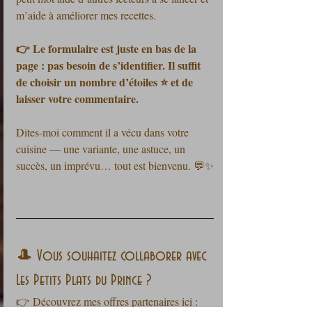
m’aide à améliorer mes recettes.
👉 Le formulaire est juste en bas de la 
page : pas besoin de s’identifier. Il suffit 
de choisir un nombre d’étoiles ⭐ et de 
laisser votre commentaire.
Dites-moi comment il a vécu dans votre 
cuisine — une variante, une astuce, un 
succès, un imprévu… tout est bienvenu. 💬✨
🎩 Vous souhaitez collaborer avec 
Les Petits Plats du Prince ?
👉 Découvrez mes offres partenaires ici :