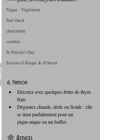
Vegan - Végétarien
Sud Ouest
charcuterie
crudités
St Patrick's Day
Saveurs d'Afrque & d'Orient
6. Finition
Décorez avec quelques brins de thym 
frais.
Dégustez chaude, tiède ou froide : elle 
se tient parfaitement pour un 
pique‑nique ou un buffet.
🌼 Astuces