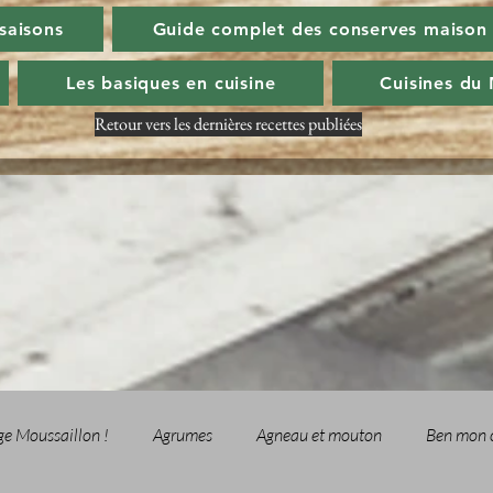
 saisons
Guide complet des conserves maison
Les basiques en cuisine
Cuisines du
Retour vers les dernières recettes publiées
ge Moussaillon !
Agrumes
Agneau et mouton
Ben mon 