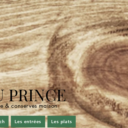
U PRINCE
nde & conserves maison
ch
Les entrées
Les plats