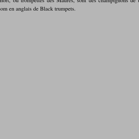
mort, ou trompettes des Maures, sont des champignons de ty
nom en anglais de Black trumpets.