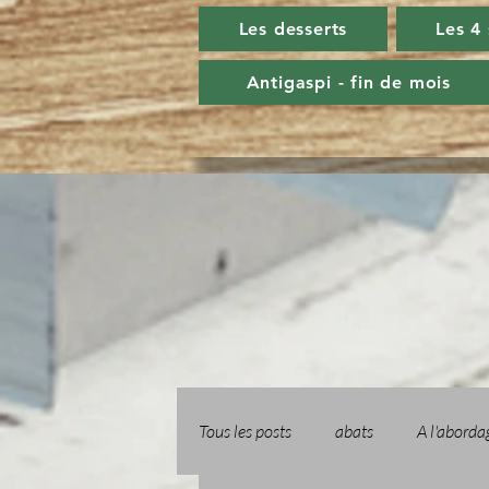
Les desserts
Les 4
Antigaspi - fin de mois
Tous les posts
abats
A l'aborda