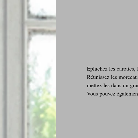
Epluchez les carottes, 
Réunissez les morceaux d
mettez-les dans un gran
Vous pouvez également f