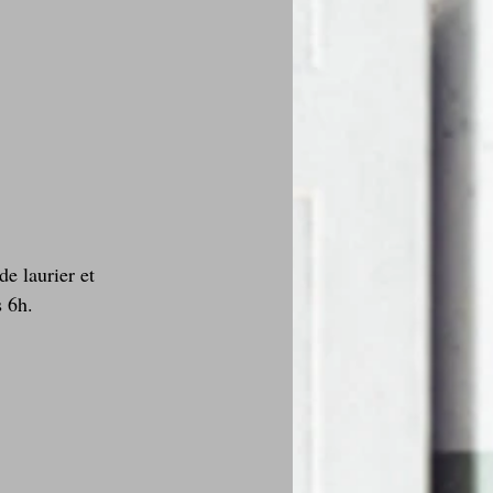
de laurier et 
 6h. 