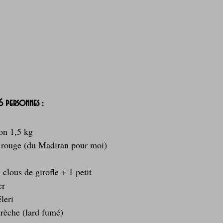
 6 personnes :
ron 1,5 kg
n rouge (du Madiran pour moi)
clous de girofle + 1 petit
er
leri
trèche (lard fumé)