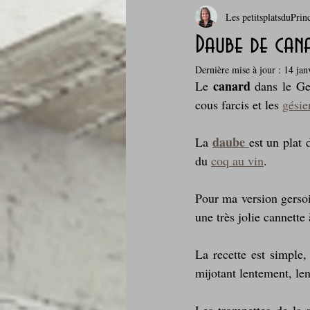
Les petitsplatsduPrin
Boissons et cocktails
Boulange
Daube de can
Dernière mise à jour :
14 jan
Comfort food, les recettes doudou
canard 
Le 
dans le Ge
cous farcis et les 
gésie
Cuisine du Camping
Déjeuner 
daube 
La 
est un plat
du 
coq au vin
.
Fondus de chocolat
fruits à c
Pour ma version gersois
une très jolie cannette 
Glaces, sorbets, desserts glacés
La recette est simple, 
mijotant lentement, len
Je mange au bureau : gamelle, bento