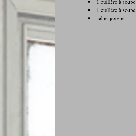
1 cuillère à soupe
1 cuillère à soup
sel et poivre