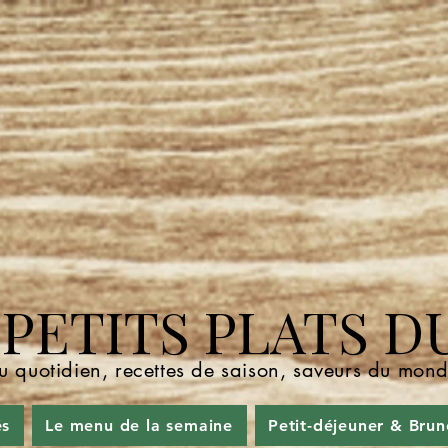
ETITS PLATS D
u quotidien, recettes de saison, saveurs du mo
és
Le menu de la semaine
Petit-déjeuner & Brun