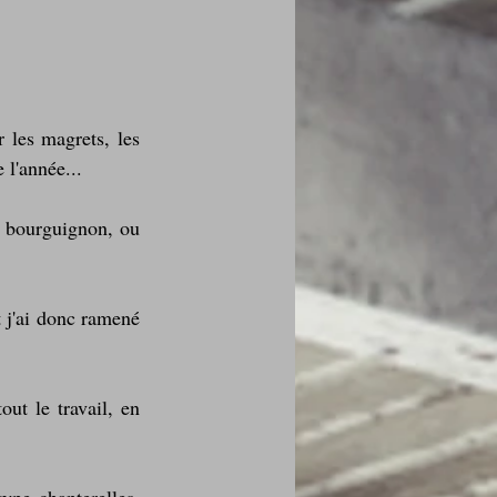
des fleurs
 les magrets, les 
 l'année...
Foire au vin
 bourguignon, ou 
 j'ai donc ramené 
i Love Tomate !
ut le travail, en 