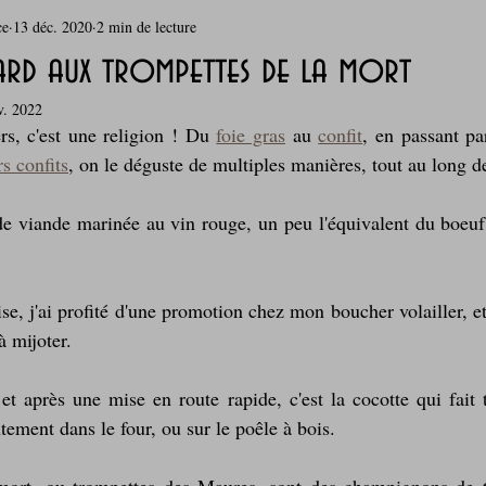
ce
13 déc. 2020
2 min de lecture
rie
Breakfast
c'est la rentrée !
Chicken run
ard aux trompettes de la mort
v. 2022
Coquillages et crustacés
Courges, cucurbitacées
cuisine 
rs, c'est une religion ! Du 
foie gras
 au 
confit
, en passant par
rs confits
, on le déguste de multiples manières, tout au long de
sur l'herbe
Desserts - glaces - pâtisserie
Finger food, snack
 de viande marinée au vin rouge, un peu l'équivalent du boeuf
oque
Garden Party - buffet - Verrines
Gâteau d'anniversaire
e, j'ai profité d'une promotion chez mon boucher volailler, et
à mijoter.
Grillades, barbecues et plancha
Healthy, léger, ou végétarien
et après une mise en route rapide, c'est la cocotte qui fait to
tement dans le four, ou sur le poêle à bois.
Laitages
La Montagne ça nous gagne !