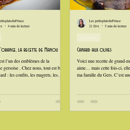
n
i Love Tomate !
Je mange au bureau : gamelle, bento
etitsplatsduPrince
Les petitsplatsduPrince
r.
4 min de lecture
21 févr.
5 min de lecture
Sud Ouest
l'orange, la recette de Manou
Canard aux olives
est l’un des emblèmes de la
Voici une recette de grand-m
e gersoise . Chez nous, tout est bon
aime… mais cette fois-ci, ell
ard : les confits, les magrets, les
ma famille du Gers. C’est une
 les terrines… et même les grattons,
par mon gendre : le canard au
morceaux issus des découpes, frits
grand-mère . Une vraie recett
isse, que l’on grignote encore
mijotée, parfumée, généreus
nt à la carcasse rôtie au four, elle
aime autour des grandes tab
ameuses demoiselles que l’on
On utilise ici une canette , pl
out des doigts. Aujourd’hui
moelleuse que le mâle. Les o
je vous emmène un peu plus loin que
noires — apportent une touch