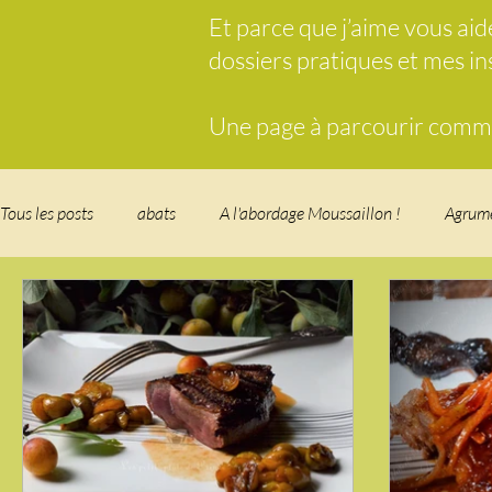
Et parce que j’aime vous ai
dossiers pratiques et mes i
Une page à parcourir comme 
Tous les posts
abats
A l'abordage Moussaillon !
Agrum
Breakfast
c'est la rentrée !
Chicken run
Comfort 
cuisine des fleurs
Cuisine du Camping
Déjeuner sur l'
Fondus de chocolat
fruits à coque
Garden Party - buffe