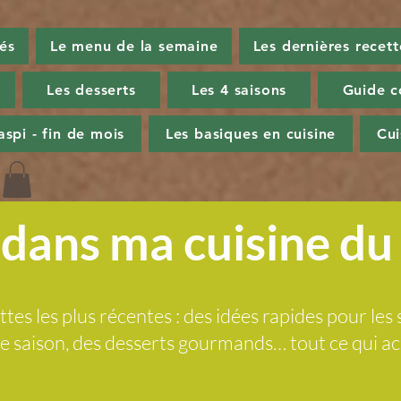
tés
Le menu de la semaine
Les dernières recett
Les desserts
Les 4 saisons
Guide c
aspi - fin de mois
Les basiques en cuisine
Cu
dans ma cuisine d
ttes les plus récentes : des idées rapides pour les 
 de saison, des desserts gourmands… tout ce qui