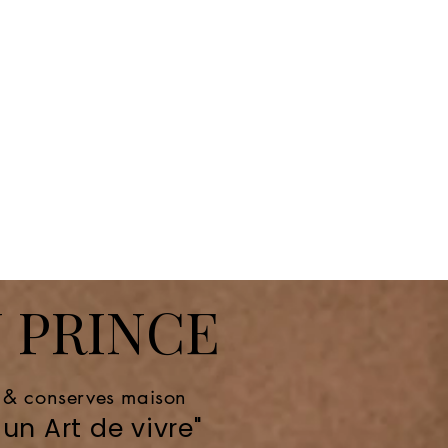
 PRINCE
e & conserves maison
un Art de vivre"