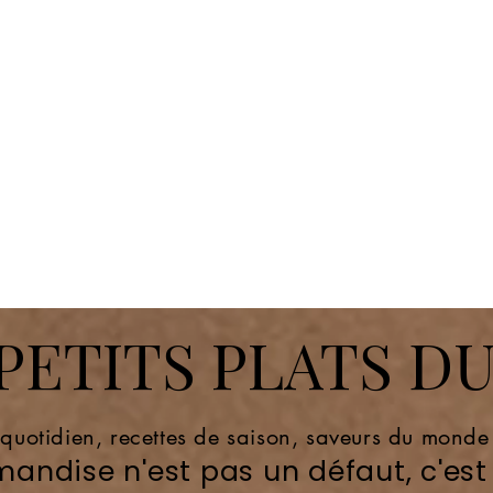
ETITS PLATS DU
 quotidien, recettes de saison, saveurs du mond
andise n'est pas un défaut, c'est 