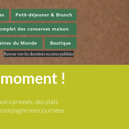
es
Petit-déjeuner & Brunch
omplet des conserves maison
isines du Monde
Boutique
Retour vers les dernières recettes publiées
u moment !
soirs pressés, des plats
 accompagne mes journées