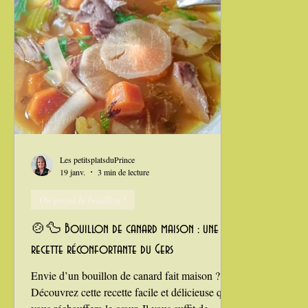
le Gers, av
déglacées avec un soupçon de mes mirabelles à
l’eau‑de‑vie. U
Les petitsplatsduPrince
19 janv.
3 min de lecture
On prend le bouillon !
🍲🦆 Bouillon de canard maison : une
recette réconfortante du Gers
Envie d’un bouillon de canard fait maison ?
Découvrez cette recette facile et délicieuse qui