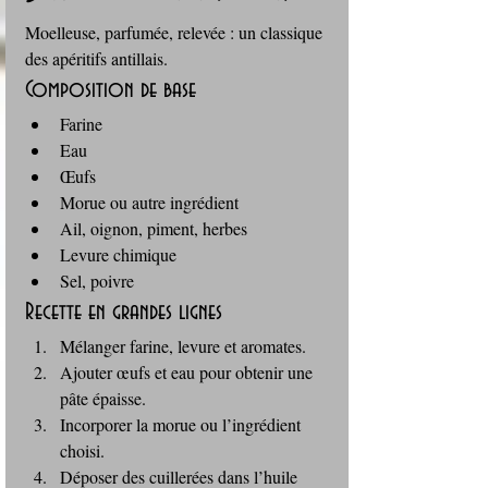
Moelleuse, parfumée, relevée : un classique 
des apéritifs antillais.
Composition de base
Farine
Eau
Œufs
Morue ou autre ingrédient
Ail, oignon, piment, herbes
Levure chimique
Sel, poivre
Recette en grandes lignes
Mélanger farine, levure et aromates.
Ajouter œufs et eau pour obtenir une 
pâte épaisse.
Incorporer la morue ou l’ingrédient 
choisi.
Déposer des cuillerées dans l’huile 