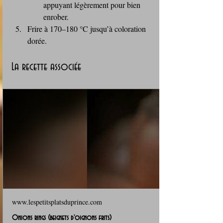
appuyant légèrement pour bien 
enrober.
Frire à 170–180 °C jusqu’à coloration 
dorée.
La recette associée
www.lespetitsplatsduprince.com
Onions rings (beignets d'oignons frits)