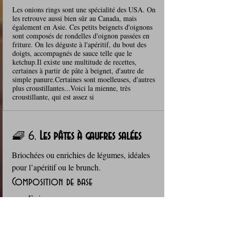
Les onions rings sont une spécialité des USA. On
les retrouve aussi bien sûr au Canada, mais
également en Asie. Ces petits beignets d'oignons
sont composés de rondelles d'oignon passées en
friture. On les déguste à l'apéritif, du bout des
doigts, accompagnés de sauce telle que le
ketchup.Il existe une multitude de recettes,
certaines à partir de pâte à beignet, d'autre de
simple panure.Certaines sont moelleuses, d'autres
plus croustillantes...Voici la mienne, très
croustillante, qui est assez si
🧇 6. 
Les pâtes à gaufres salées
Briochées ou enrichies de légumes, idéales 
pour l’apéritif ou le brunch.
Composition de base
Farine
Œufs
Lait