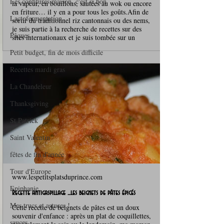
Les confitures maison, c'est si bon
la vapeur, en bouillons, sautées au wok ou encore
en friture… il y en a pour tous les goûts.Afin de
Lactofermentation
sortir du traditionnel riz cantonnais ou des nems,
je suis partie à la recherche de recettes sur des
Pâques
sites internationaux et je suis tombée sur un
Petit budget, fin de mois difficile
Recettes mardi gras
La Chandeleur
Thanksgiving
St Patrick
Saint Valentin
fêtes de fin d'année
Tour d'Europe
www.lespetitsplatsduprince.com
Epiphanie
Recette antigaspillage ...les beignets de pâtes épicés
Mes trucs et astuces !
Cette recette de beignets de pâtes est un doux
souvenir d'enfance : après un plat de coquillettes,
sauces