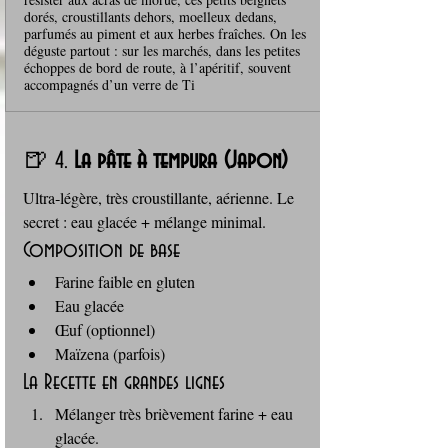
dorés, croustillants dehors, moelleux dedans,
parfumés au piment et aux herbes fraîches. On les
déguste partout : sur les marchés, dans les petites
échoppes de bord de route, à l’apéritif, souvent
accompagnés d’un verre de Ti
🍺 4. 
La pâte à tempura (Japon)
Ultra‑légère, très croustillante, aérienne. Le 
secret : eau glacée + mélange minimal.
Composition de base
Farine faible en gluten
Eau glacée
Œuf (optionnel)
Maïzena (parfois)
La Recette en grandes lignes
Mélanger très brièvement farine + eau 
glacée.