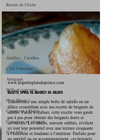
Retour de l'école
Riz, semoule et pâtes
Sans prise de tête
tout simplement un oeuf
Veau
Antilles - Caraïbes
C'est l'automne
Antigaspi
www.lespetitsplatsduprince.com
Défis et concours
Recette simple de beignets de salsifis
C'est l'hiver !
Transformez une simple boîte de salsifis en un
délice croustillant avec ma recette de beignets de
Conserves à l'huile
salsifis. Facile à réaliser, cette recette vous guide
pas à pas pour obtenir des beignets dorés et
Conserves au vinaigre
savoureux. Les salsifis, souvent oubliés, révèlent
ici tout leur potentiel avec une texture croquante
C'est l'été !
à l'extérieur et fondante à l'intérieur. Parfaits pour
un apéritif ou en accompagnement, ces beignets