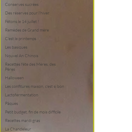
Conserves sucrées
Des réserves pour l'hiver
Fêtons le 14 juillet !
Remèdes de Grand mère
C'est le printemps
Les basiques
Nouvel An Chinois
Recettes fête des Mères, des
Pères
Halloween
Les confitures maison, c'est si bon
Lactofermentation
Pâques
Petit budget, fin de mois difficile
Recettes mardi gras
La Chandeleur