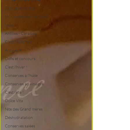
Sans prise de tête
tout simplement un oeuf
Veau
Antilles - Caraïbes
C'est l'automne
Antigaspi
Défis et concours
C'est l'hiver !
Conserves à l'huile
Conserves au vinaigre
C'est l'été !
Dolce Vita
fête des Grand mères
Déshydratation
Conserves salées