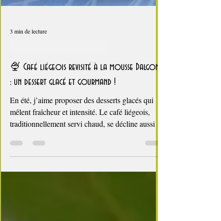
3 min de lecture
Glaces, sorbets, desserts glacés
🍨 Café liégeois revisité à la mousse Dalgona
: un dessert glacé et gourmand !
En été, j’aime proposer des desserts glacés qui
mêlent fraîcheur et intensité. Le café liégeois,
traditionnellement servi chaud, se décline aussi en
coupe froide : glace au café, expresso sucré,
crème fouettée et chocolat. Pour moderniser ce
classique et renforcer le parfum café, je l’ai
revisité avec une mousse Dalgona, cette
préparation fouettée devenue virale. Une coupe
graphique, gourmande, parfaite pour les journées