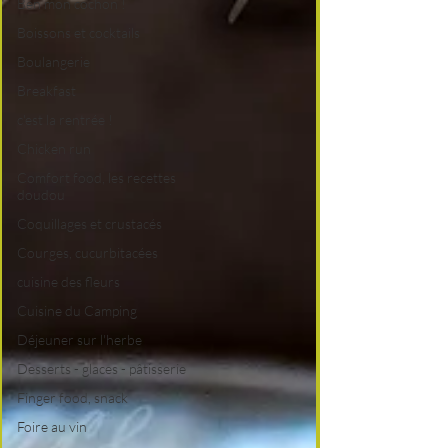
Ben mon cochon !
Boissons et cocktails
Boulangerie
Breakfast
c'est la rentrée !
Chicken run
Comfort food, les recettes
doudou
Coquillages et crustacés
Courges, cucurbitacées
cuisine des fleurs
Cuisine du Camping
Déjeuner sur l'herbe
Desserts - glaces - pâtisserie
Finger food, snack
Foire au vin