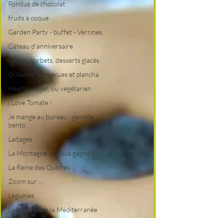
Fondus de chocolat
fruits à coque
Garden Party - buffet - Verrines
Gâteau d'anniversaire
Glaces, sorbets, desserts glacés
Grillades, barbecues et plancha
Healthy, léger, ou végétarien
i Love Tomate !
Je mange au bureau : gamelle,
bento
Laitages
La Montagne ça nous gagne !
La Reine des Quiches
Zoom sur ...
Légumes
Le meilleur de la Méditerranée