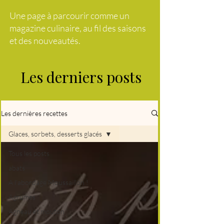
Une page à parcourir comme un
magazine culinaire, au fil des saisons
et des nouveautés.
Les derniers posts
Les dernières recettes
Glaces, sorbets, desserts glacés
Tous les posts
abats
A l'abordage Moussaillon !
Agrumes
Agneau et mouton