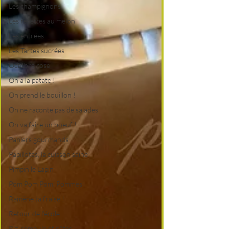
Les champignons
Les recettes au melon
Les entrées
Les Tartes sucrées
Octobre rose
On a la patate !
On prend le bouillon !
On ne raconte pas de salades
On va faire un boeuf !
Paniers gourmands
Papillotes, la cuisson saine
Pimpin le Lapin
Pom Pom Pom, Pommes
Ramène ta fraise !
Retour de l'école
Riz, semoule et pâtes