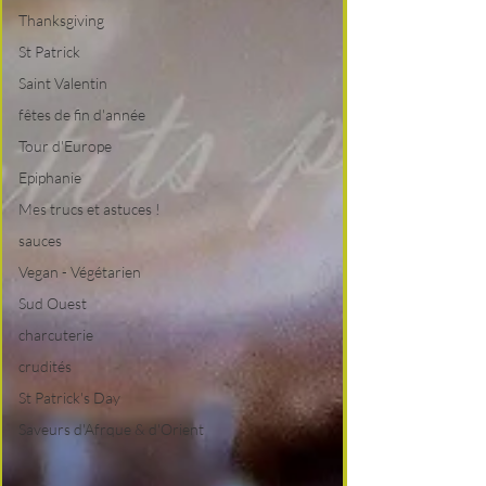
Thanksgiving
St Patrick
Saint Valentin
fêtes de fin d'année
Tour d'Europe
Epiphanie
Mes trucs et astuces !
sauces
Vegan - Végétarien
Sud Ouest
charcuterie
crudités
St Patrick's Day
Saveurs d'Afrque & d'Orient