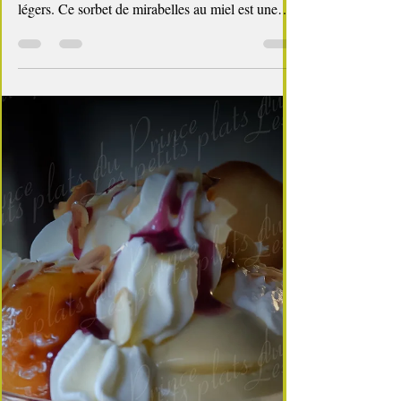
Quand les mirabelles commencent à dorer au
jardin, j’aime les transformer en desserts frais et
légers. Ce sorbet de mirabelles au miel est une
petite merveille : une texture fondante, un parfum
délicat, et ce goût de fruit juste cuit qui rappelle
les fins d’après‑midi d’été. Une recette simple,
sans sorbetière si besoin, parfaite pour profiter de
la saison et rafraîchir les journées chaudes. ⏱️
Encart pratique Préparation : 15 min Cuisson : 10
min Congélation : 3 h Difficul