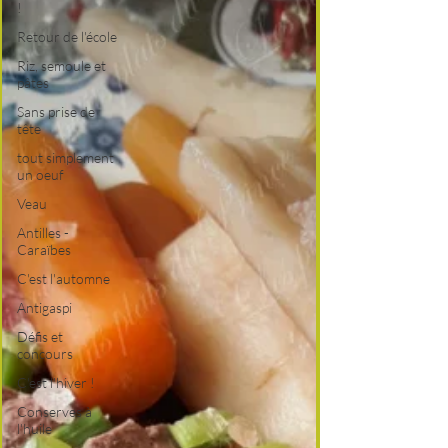
!
Retour de l'école
Riz, semoule et
pâtes
Sans prise de
tête
tout simplement
un oeuf
Veau
Antilles -
Caraïbes
C'est l'automne
Antigaspi
Défis et
concours
C'est l'hiver !
Conserves à
l'huile