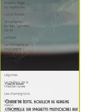
Healthy, léger,
ou végétarien
i Love Tomate !
Je mange au
bureau : gamelle,
bento
Laitages
La Montagne ça
nous gagne !
La Reine des
Quiches
Zoom sur ...
Légumes
Le meilleur de la
Méditerranée
Les champignons
3 min de lecture
Les recettes au
Healthy, léger, ou végétarien
melon