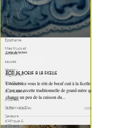
St Patrick
Saint Valentin
fêtes de fin
d'année
Tour d'Europe
Epiphanie
Mes trucs et
astuces !
sauces
Vegan -
Végétarien
2 min de lecture
Sud Ouest
fêtes de fin d'année
charcuterie
crudités
Rôti de boeuf a la ficelle
St Patrick's Day
Connaissez-vous le rôti de bœuf cuit à la ficelle ?
Saveurs
C'est une recette traditionnelle de grand-mère qui
d'Afrque &
change un peu de la cuisson du...
d'Orient