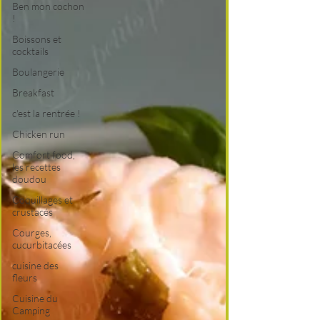
Ben mon cochon
!
Boissons et
cocktails
Boulangerie
Breakfast
c'est la rentrée !
Chicken run
Comfort food,
les recettes
doudou
Coquillages et
crustacés
Courges,
cucurbitacées
cuisine des
fleurs
Cuisine du
Camping