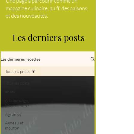
Une page à parcourir comme un
magazine culinaire, au fil des saisons
et des nouveautés.
Les derniers posts
Les dernières recettes
Tous les posts
Tous les posts
abats
A l'abordage
Moussaillon !
Agrumes
Agneau et
mouton