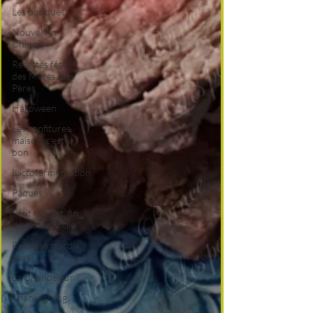
Les basiques
Nouvel An
Chinois
Recettes fête
des Mères, des
Pères
Halloween
Les confitures
maison, c'est si
bon
Lactofermentation
Pâques
Petit budget, fin
de mois difficile
Recettes mardi
gras
La Chandeleur
Thanksgiving