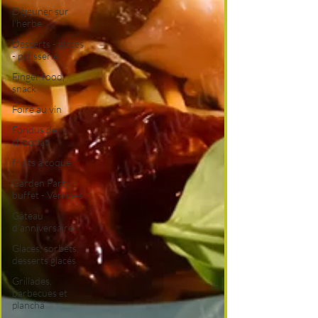
Déjeuner sur
l'herbe
Desserts - glaces
- pâtisserie
Finger food,
snack
Foire au vin
Fondus de
chocolat
fruits à coque
Garden Party -
buffet - Verrines
Gâteau
d'anniversaire
Glaces, sorbets,
desserts glacés
Grillades,
barbecues et
plancha