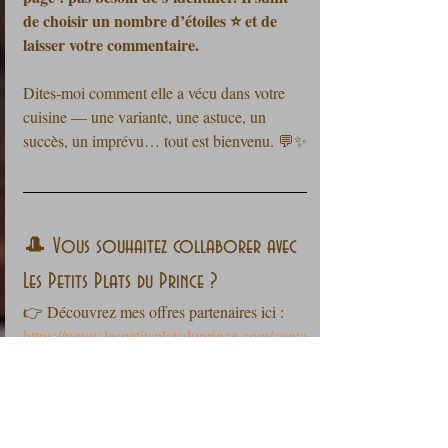
de choisir un nombre d’étoiles ⭐ et de 
laisser votre commentaire.
Dites-moi comment elle a vécu dans votre 
cuisine — une variante, une astuce, un 
succès, un imprévu… tout est bienvenu. 💬✨
🎩 Vous souhaitez collaborer avec 
Les Petits Plats du Prince ?
👉 Découvrez mes offres partenaires ici :
https://www.lespetitsplatsduprince.com/conta
cts-et-annonceurs
📬 Restons en contact !
Vous souhaitez ne rater aucune recette du 