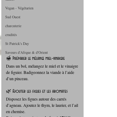
Vegan - Végétarien
Sud Ouest
charcuterie
crudités
St Patrick's Day
Saveurs d'Afrque & d'Orient
🍯 Préparer le mélange miel–vinaigre
Dans un bol, mélangez le miel et le vinaigre 
de figuier. Badigeonnez la viande à l’aide 
d’un pinceau.
🌿 Ajouter les figues et les aromates
Disposez les figues autour des carrés 
d’agneau. Ajoutez le thym, le laurier, et l’ail 
en chemise.