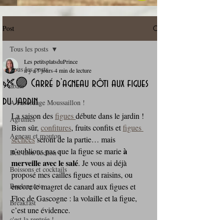
Post
Tous les posts
Les petitsplatsduPrince
Tous les posts
il y a 7 jours
4 min de lecture
🌿🟣 Carré d’agneau rôti aux figues
abats
du jardin
A l'abordage Moussaillon !
La saison des 
figues 
débute dans le jardin ! 
Agrumes
Bien sûr, 
confitures
, fruits confits et 
figues 
Agneau et mouton
séchées
 seront de la partie… mais 
à 
n’oublions pas que la figue se marie 
Ben mon cochon !
merveille avec le salé
. Je vous ai déjà 
Boissons et cocktails
proposé mes cailles figues et raisins, ou 
Boulangerie
encore le magret de canard aux figues et 
Floc de Gascogne : la volaille et la figue, 
Breakfast
c’est une évidence.
c'est la rentrée !