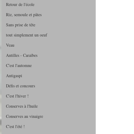
Retour de l'école
Riz, semoule et pâtes
Sans prise de tête
tout simplement un oeuf
Veau
Antilles - Caraïbes
C'est l'automne
Antigaspi
Défis et concours
C'est l'hiver !
Conserves à l'huile
Conserves au vinaigre
C'est l'été !