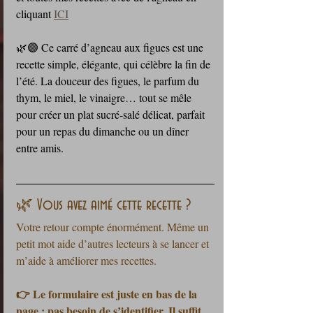
cliquant 
ICI
🌿🟣 Ce carré d’agneau aux figues est une 
recette simple, élégante, qui célèbre la fin de 
l’été. La douceur des figues, le parfum du 
thym, le miel, le vinaigre… tout se mêle 
pour créer un plat sucré‑salé délicat, parfait 
pour un repas du dimanche ou un dîner 
entre amis.
🌿 Vous avez aimé cette recette ?
Votre retour compte énormément. Même un 
petit mot aide d’autres lecteurs à se lancer et 
m’aide à améliorer mes recettes.
👉 Le formulaire est juste en bas de la 
page : pas besoin de s’identifier. Il suffit 