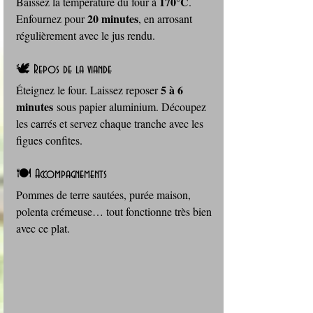
170°C
Baissez la température du four à 
. 
20 minutes
Enfournez pour 
, en arrosant 
régulièrement avec le jus rendu.
🕊️ Repos de la viande
5 à 6 
Éteignez le four. Laissez reposer 
minutes
 sous papier aluminium. Découpez 
les carrés et servez chaque tranche avec les 
figues confites.
🍽️ Accompagnements
Pommes de terre sautées, purée maison, 
polenta crémeuse… tout fonctionne très bien 
avec ce plat.