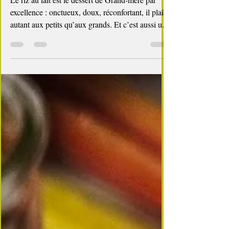
grand‑mère & fruits d’été
Le riz au lait est le dessert de Grand‑mère par
excellence : onctueux, doux, réconfortant, il plaît
autant aux petits qu’aux grands. Et c’est aussi une
recette qui se prête à toutes les variations :
caramel, fraises, fruits exotiques, version de Noël,
rouleaux de printemps à la mangue… un véritable
terrain de jeu gourmand. Pour cette version
estivale, place aux premières pêches de la saison
— nectarines aujourd’hui, mais toutes les variétés
conviennent. Leur parfum délicat ap