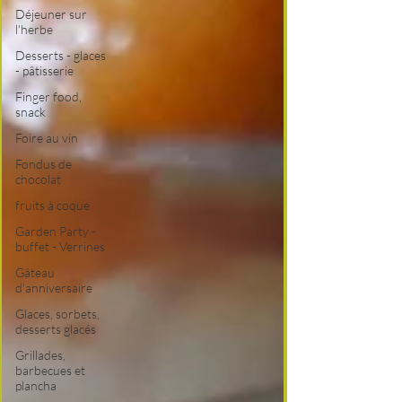
Déjeuner sur
l'herbe
Desserts - glaces
- pâtisserie
Finger food,
snack
Foire au vin
Fondus de
chocolat
fruits à coque
Garden Party -
buffet - Verrines
Gâteau
d'anniversaire
Glaces, sorbets,
desserts glacés
Grillades,
barbecues et
plancha