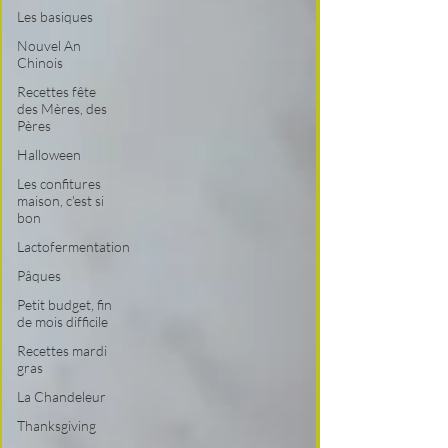
Les basiques
Nouvel An
Chinois
Recettes fête
des Mères, des
Pères
Halloween
Les confitures
maison, c'est si
bon
Lactofermentation
Pâques
Petit budget, fin
de mois difficile
Recettes mardi
gras
La Chandeleur
Thanksgiving