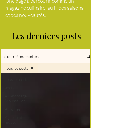
Une page à parcourir comme un
magazine culinaire, au fil des saisons
et des nouveautés.
Les derniers posts
Les dernières recettes
Tous les posts
Tous les posts
abats
A l'abordage
Moussaillon !
Agrumes
Agneau et
mouton