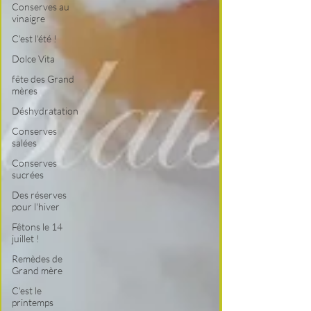
Conserves au
vinaigre
C'est l'été !
Dolce Vita
fête des Grand
mères
Déshydratation
Conserves
salées
Conserves
sucrées
Des réserves
pour l'hiver
Fêtons le 14
juillet !
Remèdes de
Grand mère
C'est le
printemps