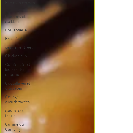
Ben mon cochon
!
Boissons et
cocktails
Boulangerie
Breakfast
c'est la rentrée !
Chicken run
Comfort food,
les recettes
doudou
Coquillages et
crustacés
Courges,
cucurbitacées
cuisine des
fleurs
Cuisine du
Camping