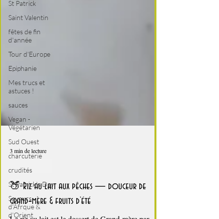
St Patrick
Saint Valentin
fêtes de fin
d'année
Tour d'Europe
Epiphanie
Mes trucs et
astuces !
sauces
Vegan -
Végétarien
Sud Ouest
charcuterie
crudités
3 min de lecture
St Patrick's Day
C'est l'été !
Saveurs
🍑 Riz au lait aux pêches — douceur de
d'Afrque &
d'Orient