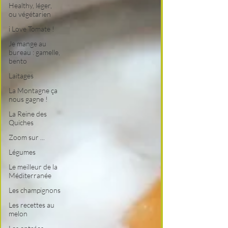
Healthy, léger,
ou végétarien
i Love Tomate !
Je mange au
bureau : gamelle,
bento
Laitages
La Montagne ça
nous gagne !
La Reine des
Quiches
Zoom sur ...
Légumes
Le meilleur de la
Méditerranée
Les champignons
Les recettes au
melon