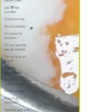
Les entrées
Les Tartes
sucrées
Octobre rose
On a la patate !
On prend le
bouillon !
On ne raconte
pas de salades
On va faire un
boeuf !
Paniers
gourmands
Papillotes, la
cuisson saine
Pimpin le Lapin
Pom Pom Pom,
Pommes
Ramène ta fraise