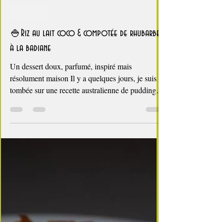
4 min de lecture
Breakfast
🍚Riz au lait coco & compotée de rhubarbe
à la badiane
Un dessert doux, parfumé, inspiré mais
résolument maison Il y a quelques jours, je suis
tombée sur une recette australienne de pudding au
riz et à la rhubarbe. Elle m’inspire
immédiatement, mais très vite, j’ai envie de la
faire mienne. Dans ma cuisine, le riz au lait ne
contient pas d’œuf : je le préfère crémeux, rond,
parfumé, et surtout simple. Le lait de coco
apporte sa douceur, la crème fleurette son
onctuosité, la badiane son parfum chaud. Au-