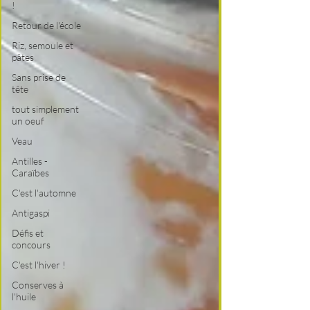
!
Retour de l'école
Riz, semoule et
pâtes
Sans prise de
tête
tout simplement
un oeuf
Veau
Antilles -
Caraïbes
C'est l'automne
Antigaspi
Défis et
concours
C'est l'hiver !
Conserves à
l'huile