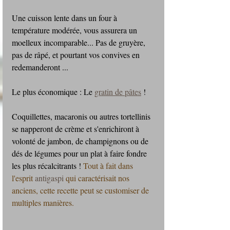
Une cuisson lente dans un four à 
température modérée, vous assurera un 
moelleux incomparable... Pas de gruyère, 
pas de râpé, et pourtant vos convives en 
redemanderont ...
Le plus économique : Le 
gratin de pâtes
 !
Coquillettes, macaronis ou autres tortellinis 
se napperont de crème et s'enrichiront à 
volonté de jambon, de champignons ou de 
dés de légumes pour un plat à faire fondre 
les plus récalcitrants ! 
Tout à fait dans 
l'esprit 
antigaspi 
qui caractérisait nos 
anciens, cette recette peut se customiser de 
multiples manières.