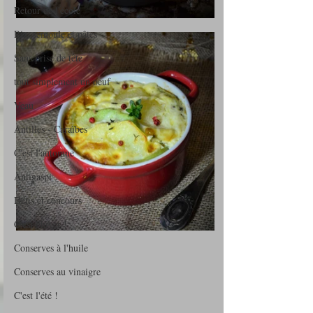
Retour de l'école
Riz, semoule et pâtes
Sans prise de tête
tout simplement un oeuf
Veau
Antilles - Caraïbes
C'est l'automne
Antigaspi
Défis et concours
C'est l'hiver !
Conserves à l'huile
Conserves au vinaigre
C'est l'été !