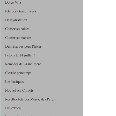
Dolce Vita
fête des Grand mères
Déshydratation
Conserves salées
Conserves sucrées
Des réserves pour l'hiver
Fêtons le 14 juillet !
Remèdes de Grand mère
C'est le printemps
Les basiques
Nouvel An Chinois
Recettes fête des Mères, des Pères
Halloween