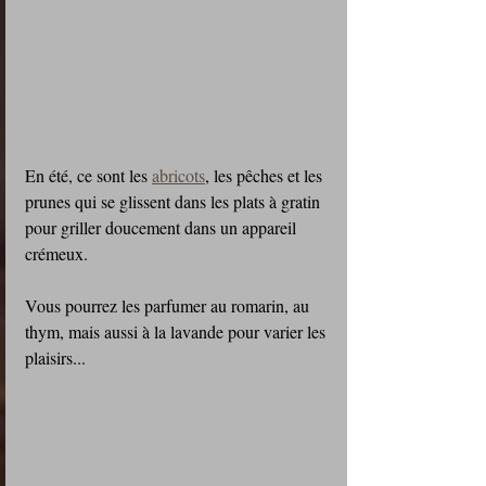
En été, ce sont les 
abricots
, les pêches et les 
prunes qui se glissent dans les plats à gratin 
pour griller doucement dans un appareil 
crémeux.
Vous pourrez les parfumer au romarin, au 
thym, mais aussi à la lavande pour varier les 
plaisirs...