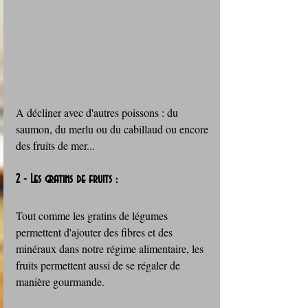
A décliner avec d'autres poissons : du 
saumon, du merlu ou du cabillaud ou encore 
des fruits de mer...
2 - Les gratins de fruits :
Tout comme les gratins de légumes 
permettent d'ajouter des fibres et des 
minéraux dans notre régime alimentaire, les 
fruits permettent aussi de se régaler de 
manière gourmande.