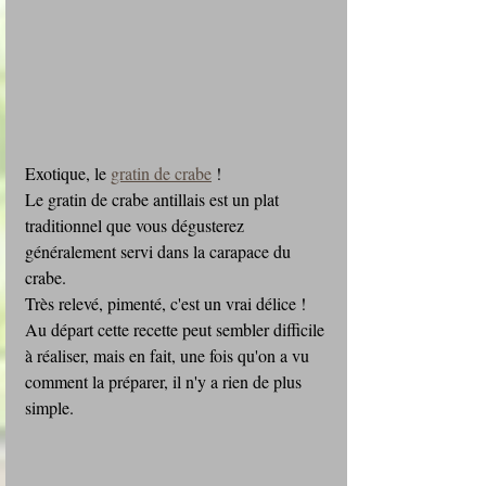
Exotique, le 
gratin de crabe
 !
Le gratin de crabe antillais est un plat 
traditionnel que vous dégusterez 
généralement servi dans la carapace du 
crabe.
Très relevé, pimenté, c'est un vrai délice ! 
Au départ cette recette peut sembler difficile 
à réaliser, mais en fait, une fois qu'on a vu 
comment la préparer, il n'y a rien de plus 
simple.