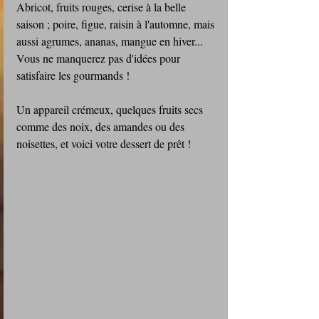
Abricot, fruits rouges, cerise à la belle 
saison ; poire, figue, raisin à l'automne, mais 
aussi agrumes, ananas, mangue en hiver... 
Vous ne manquerez pas d'idées pour 
satisfaire les gourmands !
Un appareil crémeux, quelques fruits secs 
comme des noix, des amandes ou des 
noisettes, et voici votre dessert de prêt !