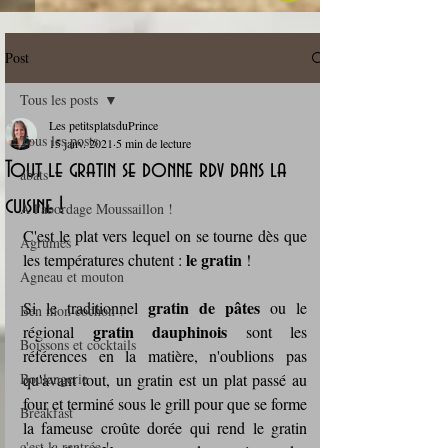
Post
Tous les posts
Les petitsplatsduPrince
Tous les posts
15 janv. 2021
5 min de lecture
Tout le gratin se donne rdv dans la
abats
cuisine !
A l'abordage Moussaillon !
C'est le plat vers lequel on se tourne dès que 
Agrumes
le gratin
les températures chutent : 
 !
Agneau et mouton
gratin de pâtes
Si le traditionnel 
 ou le 
Ben mon cochon !
gratin dauphinois 
régional 
sont les 
Boissons et cocktails
références en la matière, n'oublions pas 
Boulangerie
qu'avant tout, un gratin est un plat passé au 
four et terminé sous le grill pour que se forme 
Breakfast
la fameuse croûte dorée qui rend le gratin 
c'est la rentrée !