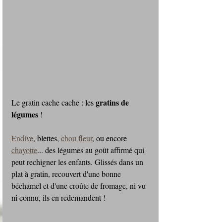
gratins de 
Le gratin cache cache : les 
légumes
 !
Endive
, blettes, 
chou fleur
, ou encore 
chayotte
... des légumes au goût affirmé qui 
peut rechigner les enfants. Glissés dans un 
plat à gratin, recouvert d'une bonne 
béchamel et d'une croûte de fromage, ni vu 
ni connu, ils en redemandent !