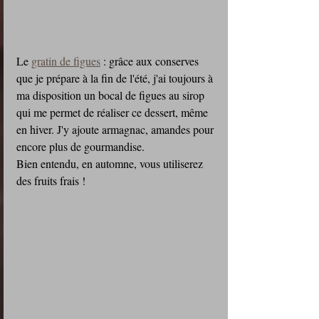
Le 
gratin de figues
 : grâce aux conserves 
que je prépare à la fin de l'été, j'ai toujours à 
ma disposition un bocal de figues au sirop 
qui me permet de réaliser ce dessert, même 
en hiver. J'y ajoute armagnac, amandes pour 
encore plus de gourmandise.
Bien entendu, en automne, vous utiliserez 
des fruits frais !