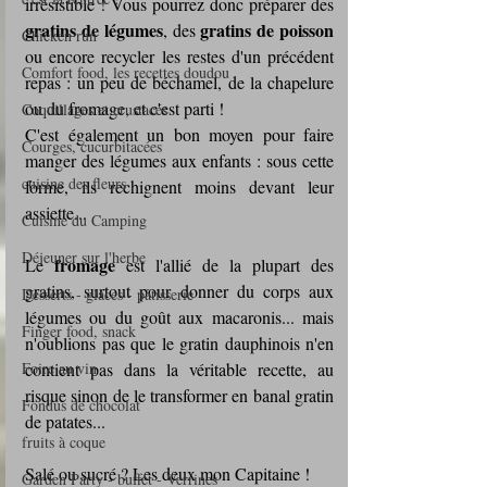
irrésistible ! Vous pourrez donc préparer des 
gratins de légumes
gratins de poisson
, des 
Chicken run
ou encore recycler les restes d'un précédent 
Comfort food, les recettes doudou
repas : un peu de béchamel, de la chapelure 
ou du fromage, et c'est parti !
Coquillages et crustacés
C'est également un bon moyen pour faire 
Courges, cucurbitacées
manger des légumes aux enfants : sous cette 
cuisine des fleurs
forme, ils rechignent moins devant leur 
assiette...
Cuisine du Camping
Déjeuner sur l'herbe
fromage 
Le 
est l'allié de la plupart des 
gratins, surtout pour donner du corps aux 
Desserts - glaces - pâtisserie
légumes ou du goût aux macaronis... mais 
Finger food, snack
n'oublions pas que le gratin dauphinois n'en 
Foire au vin
contient pas dans la véritable recette, au 
risque sinon de le transformer en banal gratin 
Fondus de chocolat
de patates...
fruits à coque
Salé ou sucré ? Les deux mon Capitaine !
Garden Party - buffet - Verrines