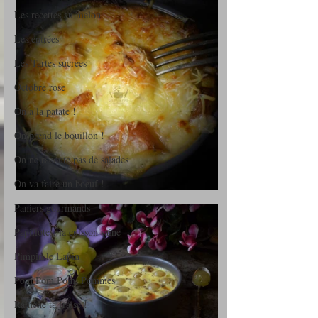
Les recettes au melon
Les entrées
Les Tartes sucrées
Octobre rose
On a la patate !
On prend le bouillon !
On ne raconte pas de salades
On va faire un boeuf !
Paniers gourmands
Papillotes, la cuisson saine
Pimpin le Lapin
Pom Pom Pom, Pommes
Ramène ta fraise !