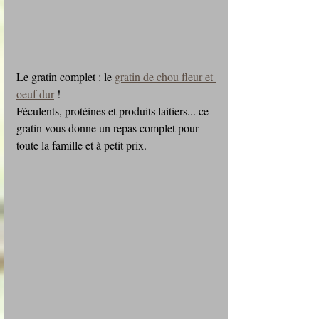
Le gratin complet : le 
gratin de chou fleur et 
oeuf dur
 !
Féculents, protéines et produits laitiers... ce 
gratin vous donne un repas complet pour 
toute la famille et à petit prix.