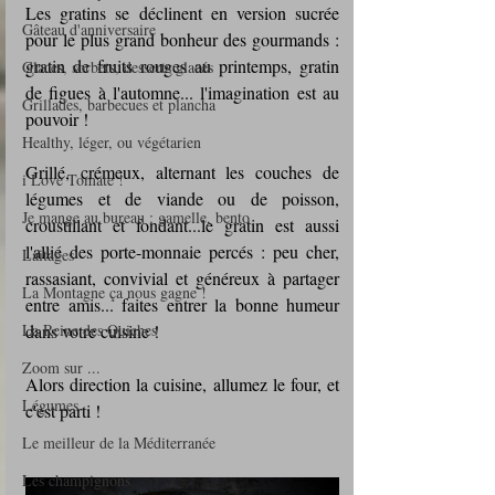
Les gratins se déclinent en version sucrée 
Gâteau d'anniversaire
pour le plus grand bonheur des gourmands : 
gratin de fruits rouges au printemps, gratin 
Glaces, sorbets, desserts glacés
de figues à l'automne... l'imagination est au 
Grillades, barbecues et plancha
pouvoir !
Healthy, léger, ou végétarien
Grillé, crémeux, alternant les couches de 
i Love Tomate !
légumes et de viande ou de poisson, 
Je mange au bureau : gamelle, bento
croustillant et fondant...le gratin est aussi 
l'allié des porte-monnaie percés : peu cher, 
Laitages
rassasiant, convivial et généreux à partager 
La Montagne ça nous gagne !
entre amis... faites entrer la bonne humeur 
La Reine des Quiches
dans votre cuisine !
Zoom sur ...
Alors direction la cuisine, allumez le four, et 
Légumes
c'est parti !
Le meilleur de la Méditerranée
Les champignons