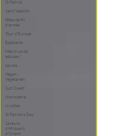
St Patrick
Saint Valentin
fêtes de fin
d'année
Tour d'Europe
Epiphanie
Mes trucs et
astuces !
sauces
Vegan -
Végétarien
Sud Ouest
charcuterie
crudités
St Patrick's Day
Saveurs
d'Afrque &
d'Orient