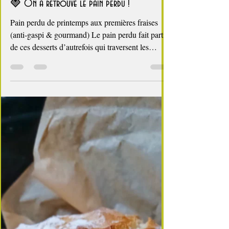
4 min de lecture
Ramène ta fraise !
🍓 On a retrouvé le pain perdu !
Pain perdu de printemps aux premières fraises
(anti‑gaspi & gourmand) Le pain perdu fait partie
de ces desserts d’autrefois qui traversent les
générations sans prendre une ride. Né de la
nécessité de ne rien jeter, il transformait le pain
rassis en un goûter moelleux et réconfortant.
Aujourd’hui, je vous propose une version
printanière , anti‑gaspi , et parfaite pour mettre en
valeur les premières fraises de la saison, encore
un peu acidulées mais délicieuses en coulis et en