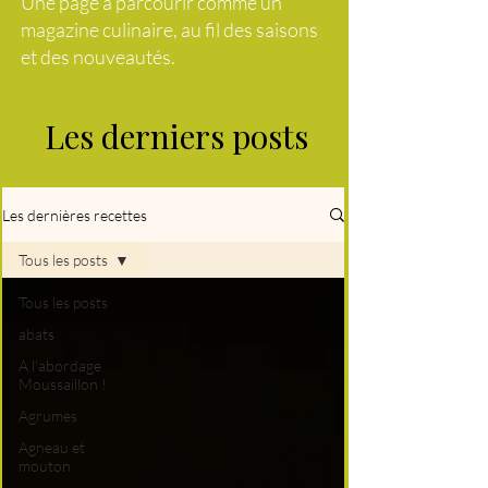
Une page à parcourir comme un
magazine culinaire, au fil des saisons
et des nouveautés.
Les derniers posts
Les dernières recettes
Tous les posts
Tous les posts
abats
A l'abordage
Moussaillon !
Agrumes
Agneau et
mouton