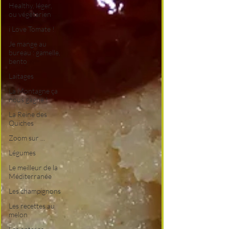
Healthy, léger,
ou végétarien
i Love Tomate !
Je mange au
bureau : gamelle,
bento
Laitages
La Montagne ça
nous gagne !
La Reine des
Quiches
Zoom sur ...
Légumes
Le meilleur de la
Méditerranée
Les champignons
Les recettes au
melon