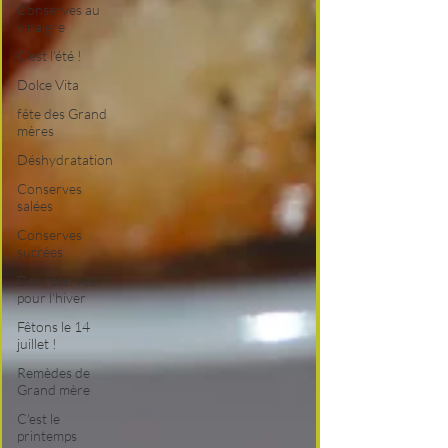
Conserves au
vinaigre
C'est l'été !
Dolce Vita
fête des Grand
mères
Déshydratation
Conserves
salées
Conserves
sucrées
Des réserves
pour l'hiver
Fêtons le 14
juillet !
Remèdes de
Grand mère
C'est le
printemps