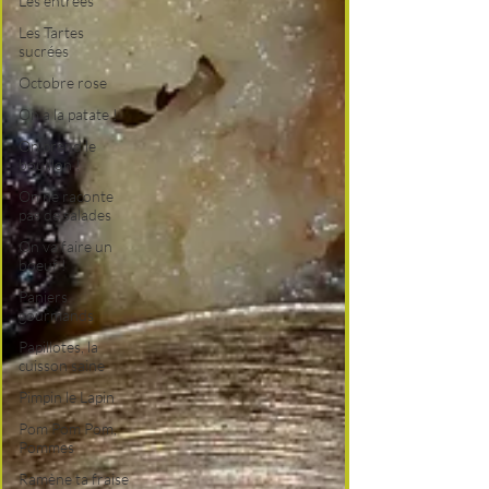
Les entrées
Les Tartes
sucrées
Octobre rose
On a la patate !
On prend le
bouillon !
On ne raconte
pas de salades
On va faire un
boeuf !
Paniers
gourmands
Papillotes, la
cuisson saine
Pimpin le Lapin
Pom Pom Pom,
Pommes
Ramène ta fraise