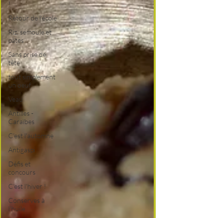
!
Retour de l'école
Riz, semoule et
pâtes
Sans prise de
tête
tout simplement
un oeuf
Veau
Antilles -
Caraïbes
C'est l'automne
Antigaspi
Défis et
concours
C'est l'hiver !
Conserves à
l'huile