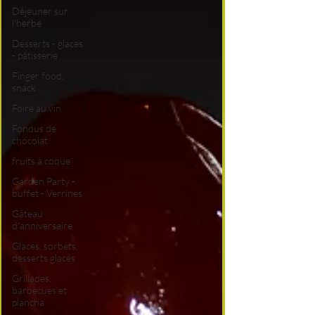
Déjeuner sur
l'herbe
Desserts - glaces
- pâtisserie
Finger food,
snack
Foire au vin
Fondus de
chocolat
fruits à coque
Garden Party -
buffet - Verrines
Gâteau
d'anniversaire
Glaces, sorbets,
desserts glacés
Grillades,
barbecues et
plancha