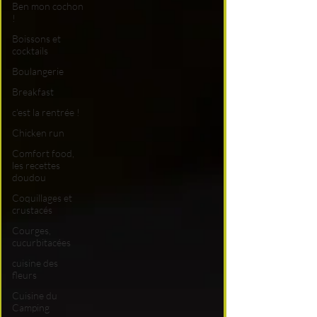
Ben mon cochon
!
Boissons et
cocktails
Boulangerie
Breakfast
c'est la rentrée !
Chicken run
Comfort food,
les recettes
doudou
Coquillages et
crustacés
Courges,
cucurbitacées
cuisine des
fleurs
Cuisine du
Camping