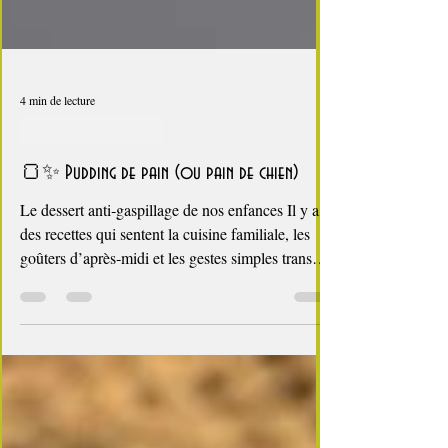
4 min de lecture
fête des Grand mères
🍞✨ Pudding de pain (ou pain de chien)
Le dessert anti‑gaspillage de nos enfances Il y a
des recettes qui sentent la cuisine familiale, les
goûters d’après‑midi et les gestes simples transmis
sans jamais être écrits. Le pudding de pain — ou
pain de chien comme on le nommait dans le Nord
d’où était originaire ma maman — fait partie de
ces douceurs modestes mais profondément
réconfortantes. À une époque où l’on ne jetait
rien, surtout pas le pain, ce dessert permettait de