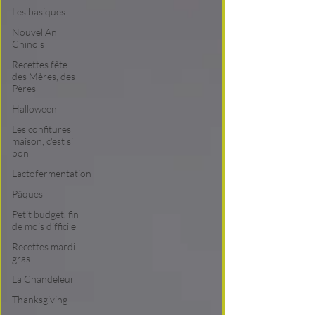
Les basiques
Nouvel An
Chinois
Recettes fête
des Mères, des
Pères
Halloween
Les confitures
maison, c'est si
bon
Lactofermentation
Pâques
Petit budget, fin
de mois difficile
Recettes mardi
gras
La Chandeleur
Thanksgiving