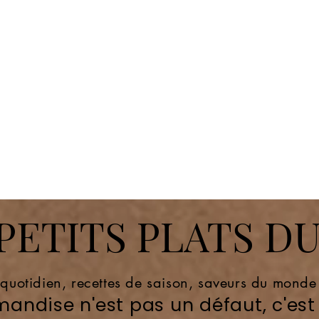
ETITS PLATS DU
 quotidien, recettes de saison, saveurs du mond
andise n'est pas un défaut, c'est 