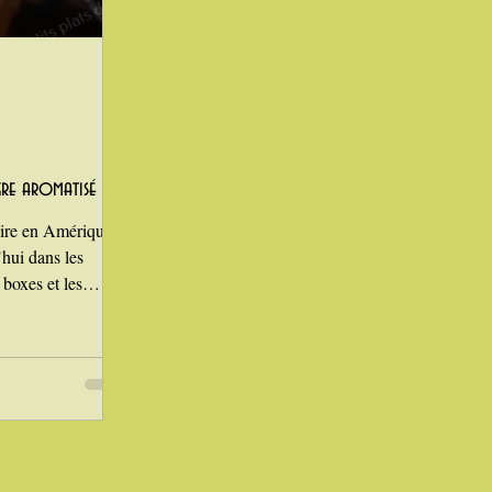
Laitages
gre aromatisé
aire en Amérique
’hui dans les
boxes et les
cis prennent du
xture plus ferme,
urs possibles
mmer après 7 jours
s qui suit, en
1 - Ingrédients pour
e poule 50 cl de