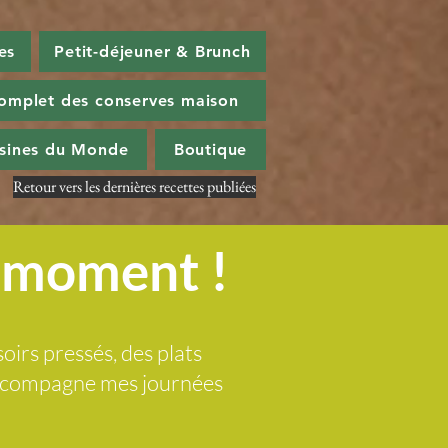
es
Petit-déjeuner & Brunch
omplet des conserves maison
isines du Monde
Boutique
Retour vers les dernières recettes publiées
u moment !
soirs pressés, des plats
 accompagne mes journées