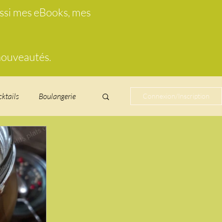
ussi mes eBooks, mes
 nouveautés.
cktails
Boulangerie
Connexion/Inscription
cucurbitacées
ire au vin
glacés