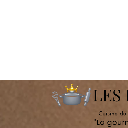
LES P
Cuisine du
"La gourm