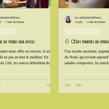
n
i Love Tomate !
Je mange au bureau : gamelle, bento
etitsplatsduPrince
Les petitsplatsduPrince
l.
2 min de lecture
14 juil.
4 min de lecture
ur l'herbe
Conserves au vinaigre
e de mûres aux épices
🥚 Œufs marinés au vinai
ture nous offre ses trésors, il serait
Une recette ancienne, popul
 ne pas en tirer le meilleur. En
du Nord, qui revient aujourd
de l’été, les ronces débordent de
salades composées, les lunch 
ses et parfumées. Après les sirops,
apéritifs d’été. Les œufs dur
 et gelées, voici un condiment maison
caractère au fil des jours : te
ute la différence : un vinaigre de
saveurs plus profondes, coule
épices, doux, légèrement sucré,
selon les aromates. À conso
r déglacer un foie de veau, relever
de marinade, puis dans le moi
 de tomates ou twister une marinade.
conservant au réfrigérateur. 
vinaigre balsamique, il allie
1 bocal de 8 œufs : 8 œufs d