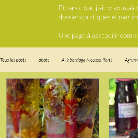
Et parce que j’aime vous ai
dossiers pratiques et mes i
Une page à parcourir comme 
Tous les posts
abats
A l'abordage Moussaillon !
Agrum
Breakfast
c'est la rentrée !
Chicken run
Comfort 
cuisine des fleurs
Cuisine du Camping
Déjeuner sur l'
Fondus de chocolat
fruits à coque
Garden Party - buffe