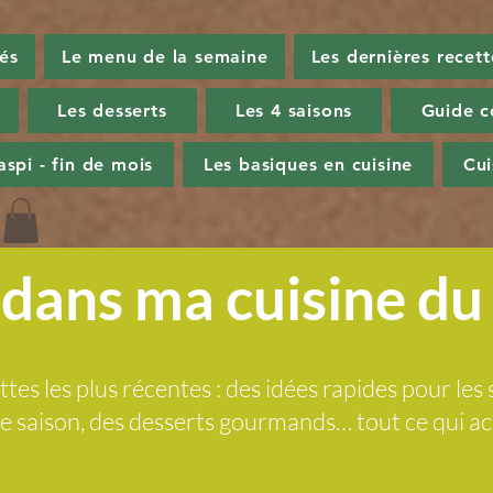
tés
Le menu de la semaine
Les dernières recett
Les desserts
Les 4 saisons
Guide c
aspi - fin de mois
Les basiques en cuisine
Cu
dans ma cuisine d
ttes les plus récentes : des idées rapides pour les 
 de saison, des desserts gourmands… tout ce qui