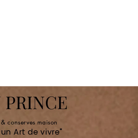
 PRINCE
e & conserves maison
un Art de vivre"