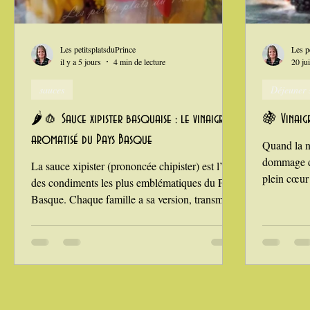
Grillades, barbecues et plancha
Healthy, léger, ou végétarie
Les petitsplatsduPrince
Les p
il y a 5 jours
4 min de lecture
20 jui
sauces
Déjeuner s
La Montagne ça nous gagne !
🌶️🧄 Sauce xipister basquaise : le vinaigre
🍇 Vinaigr
aromatisé du Pays Basque
Quand la na
dommage de
La sauce xipister (prononcée chipister) est l’un
plein cœur 
des condiments les plus emblématiques du Pays
mûres juteu
Basque. Chaque famille a sa version, transmise
confitures
de génération en génération, mais la base reste
qui fera to
immuable : piment d’Espelette, ail, aromates,
mûres aux 
vinaigre, huile, et une pointe de sel. On trouve
parfait pou
ensuite des variantes selon les maisons : huile
une salade
d’olive ou de tournesol, ajout ou non de vin
Inspiré du 
blanc, piments frais ou séchés… C’est une