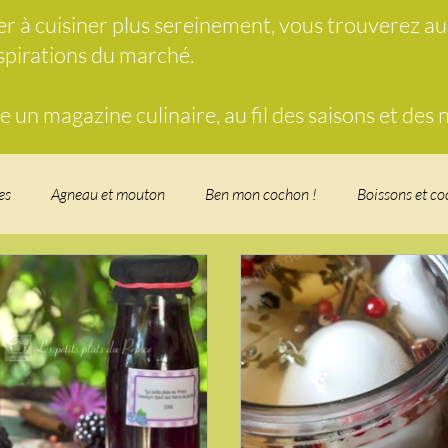
der à cuisiner plus sereinement, vous trouverez a
nspirations du marché.
un magazine culinaire, au fil des saisons et des
es
Agneau et mouton
Ben mon cochon !
Boissons et co
food, les recettes doudou
Coquillages et crustacés
Courges, 
herbe
Desserts - glaces - pâtisserie
Finger food, snack
Fo
t - Verrines
Gâteau d'anniversaire
Glaces, sorbets, desserts 