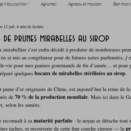
ge Moussaillon !
Agrumes
Agneau et mouton
Ben mon 
ce
12 juil.
4 min de lecture
rie
Breakfast
c'est la rentrée !
Chicken run
 de prunes mirabelles au sirop
x mirabellier s’est enfin décidé à produire de nombreuses p
Coquillages et crustacés
Courges, cucurbitacées
cuisine 
en ai mis au congélateur pour de futures tartes parfumées, j’en
‑de‑vie pour mes paniers gourmands de fin d’année… et pour 
bocaux de mirabelles stérilisées au sirop
préparé quelques 
.
sur l'herbe
Desserts - glaces - pâtisserie
Finger food, snack
it jaune d’or originaire de Chine, est aujourd’hui la reine de la
70 % de la production mondiale
près de 
. Mais ici dans le Ge
oque
Garden Party - buffet - Verrines
Gâteau d'anniversaire
let, selon les années.
maturité parfaite
 reconnaît à sa 
 : le noyau se détache tout s
Grillades, barbecues et plancha
Healthy, léger, ou végétarien
pr
tes taches, et recouverte de cette fine couche cireuse — la 