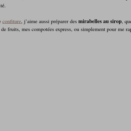
té.
Laitages
La Montagne ça nous gagne !
mirabelles au sirop
e 
confiture
, j’aime aussi préparer des 
, que
 de fruits, mes compotées express, ou simplement pour me rap