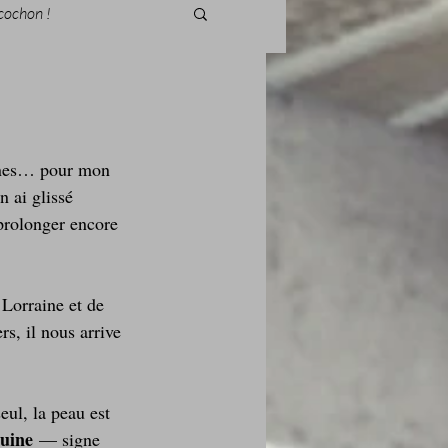
cochon !
runes… pour mon 
des fleurs
 ai glissé 
prolonger encore 
Foire au vin
 Lorraine et de 
rs, il nous arrive 
eul, la peau est 
i Love Tomate !
uine
 — signe 