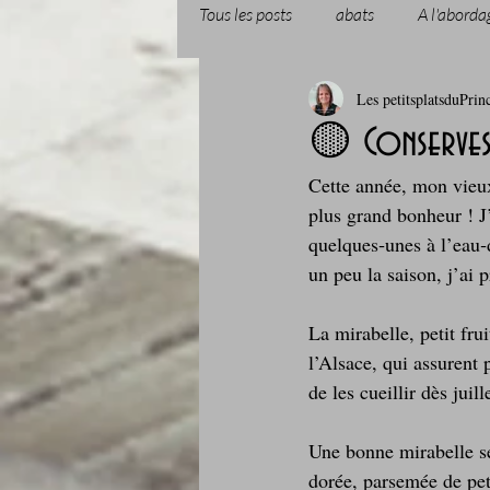
Tous les posts
abats
A l'aborda
Les petitsplatsduPrin
Boissons et cocktails
Boulange
🟡 Conserves
Cette année, mon vieu
Comfort food, les recettes doudou
plus grand bonheur ! J’
quelques‑unes à l’eau
un peu la saison, j’ai 
Cuisine du Camping
Déjeuner 
La mirabelle, petit fru
l’Alsace, qui assurent 
Fondus de chocolat
fruits à c
de les cueillir dès juil
Une bonne mirabelle se
Glaces, sorbets, desserts glacés
dorée, parsemée de peti