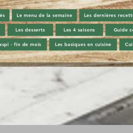
tés
Le menu de la semaine
Les dernières recett
Les desserts
Les 4 saisons
Guide c
aspi - fin de mois
Les basiques en cuisine
Cu