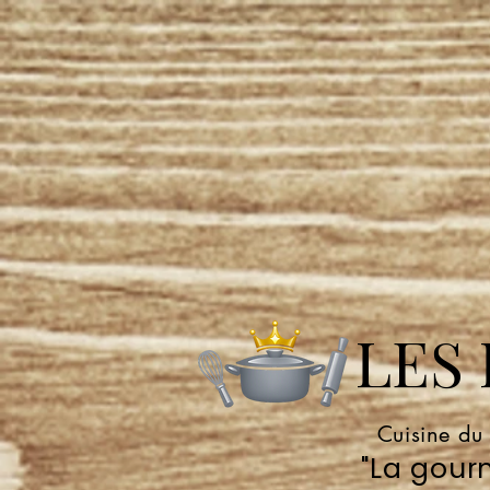
LES P
Cuisine du
"La gourm