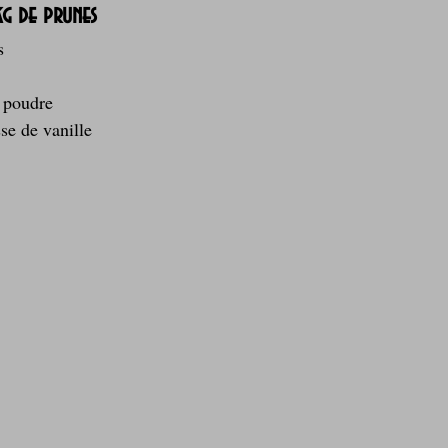
kg de prunes
s
 poudre
sse de vanille