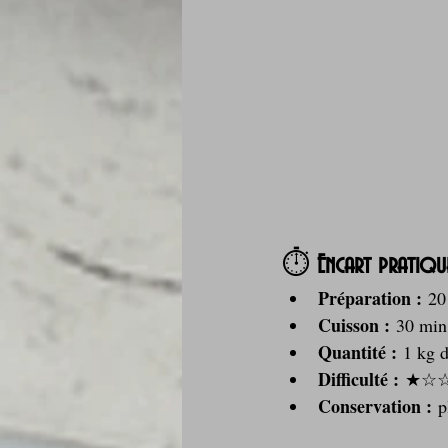
⏱️ 
Encart pratiqu
Préparation :
 20
Cuisson :
 30 min 
Quantité :
 1 kg 
Difficulté :
 ★☆
Conservation :
 p