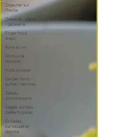
Déjeuner sur
l'herbe
Desserts - glaces
- pâtisserie
Finger food,
snack
Foire au vin
Fondus de
chocolat
fruits à coque
Garden Party -
buffet - Verrines
Gâteau
d'anniversaire
Glaces, sorbets,
desserts glacés
Grillades,
barbecues et
plancha