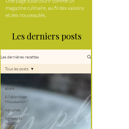
Une page à parcourir comme un
magazine culinaire, au fil des saisons
et des nouveautés.
Les derniers posts
Les dernières recettes
Tous les posts
Tous les posts
abats
A l'abordage
Moussaillon !
Agrumes
Agneau et
mouton