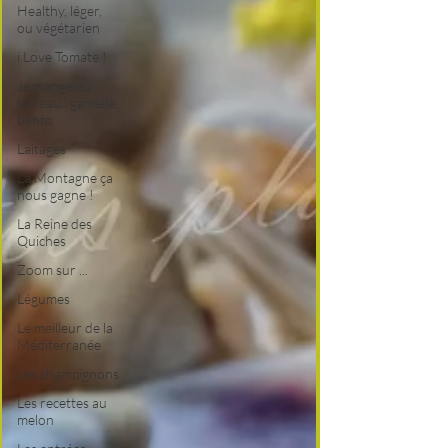
Healthy, léger,
ou végétarien
i Love Tomate !
Je mange au
bureau : gamelle,
bento
Laitages
La Montagne ça
nous gagne !
La Reine des
Quiches
Zoom sur ...
Légumes
Le meilleur de la
Méditerranée
Les champignons
Les recettes au
melon