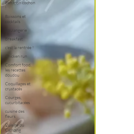
Ben mon cochon
!
Boissons et
cocktails
Boulangerie
Breakfast
c'est la rentrée !
Chicken run
Comfort food,
les recettes
doudou
Coquillages et
crustacés
Courges,
cucurbitacées
cuisine des
fleurs
Cuisine du
Camping