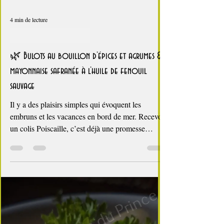
4 min de lecture
Coquillages et crustacés
🌿 Bulots au bouillon d’épices et agrumes &
mayonnaise safranée à l’huile de fenouil
sauvage
Il y a des plaisirs simples qui évoquent les
embruns et les vacances en bord de mer. Recevoir
un colis Poiscaille, c’est déjà une promesse
d’authenticité. Aujourd’hui, je vous propose une
recette qui sublime les bulots vivants, ces
coquillages souvent mal aimés mais ô combien