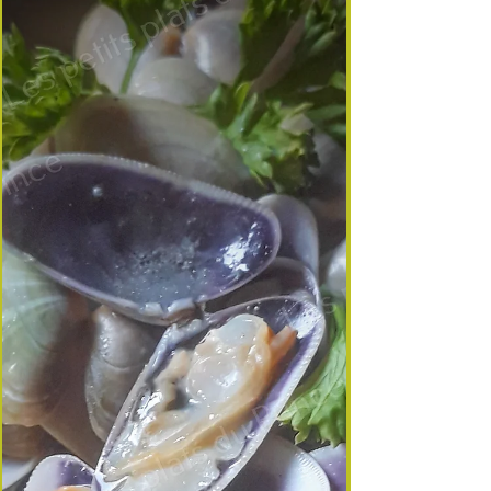
délicieux lorsqu’ils sont bien préparés. Cuits dans
un bouillon aromatique et servis avec une
mayonnaise safranée au fenouil sauvage , ils
deviennent les stars d’un apéritif chic ou d’une
entrée iodée. �