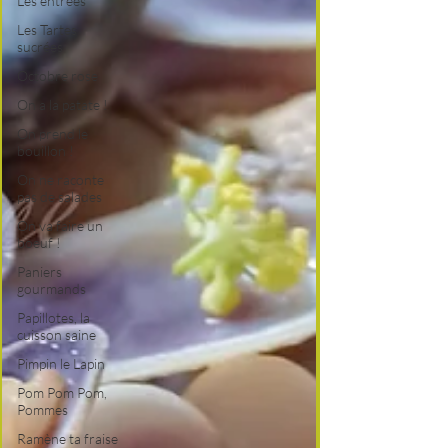
Les entrées
Les Tartes
sucrées
Octobre rose
On a la patate !
On prend le
bouillon !
On ne raconte
pas de salades
On va faire un
boeuf !
Paniers
gourmands
Papillotes, la
cuisson saine
Pimpin le Lapin
Pom Pom Pom,
Pommes
Ramène ta fraise