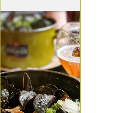
🐚 Couteaux de mer : comment les choisir, les
préparer et les poêler — le guide complet
Vous êtes-vous déjà amusés, enfant, à pêcher les
couteaux sur la plage ? Ce coquillage longiligne,
qui porte bien son nom, vit enfoui dans le sable et
surgit à marée basse dès qu’une pincée de sel
l’intrigue. Un geste simple, un souvenir de
vacances… et un produit délicieux lorsqu’il est
bien préparé. Aujourd’hui, je vous propose une
version parfumée et ensoleillée : couteaux
snackés en persillade de basilic. 🌊 1 — Le
couteau, un coquillage étonnant et savoureux Le
couteau e