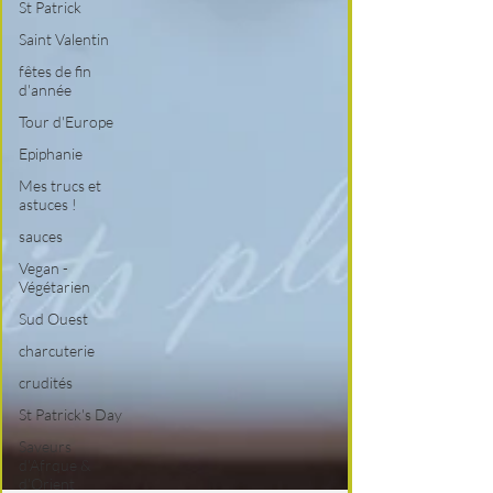
St Patrick
Saint Valentin
fêtes de fin
d'année
Tour d'Europe
Epiphanie
Mes trucs et
astuces !
sauces
Vegan -
Végétarien
Sud Ouest
charcuterie
crudités
St Patrick's Day
Saveurs
d'Afrque &
d'Orient