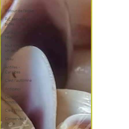
!
Retour de l'école
Riz, semoule et
pâtes
Sans prise de
tête
tout simplement
un oeuf
Veau
Antilles -
Caraïbes
C'est l'automne
Antigaspi
Défis et
concours
C'est l'hiver !
Conserves à
l'huile