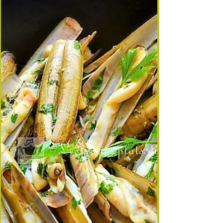
Enfant, je les collectionnais pour décorer mes
châteaux de sable… Aujourd’hui, je vous
propose de les cuisiner dans une marinière toute
simple, respectueuse de leur finesse. Une entrée
iodée, légère, parfaite pour un apéritif d’été ou un
repas aux accents marins. 🐚 Tout savoir sur les
Tellines Les tellines sont de petits coqu