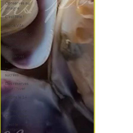
Conserves au
vinaigre
C'est l'été !
Dolce Vita
fête des Grand
mères
Déshydratation
Conserves
salées
Conserves
sucrées
Des réserves
pour l'hiver
Fêtons le 14
juillet !
Remèdes de
Grand mère
C'est le
printemps