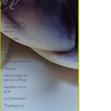
Les basiques
Nouvel An
Chinois
Recettes fête
des Mères, des
Pères
Halloween
Les confitures
maison, c'est si
bon
Lactofermentation
Pâques
Petit budget, fin
de mois difficile
Recettes mardi
gras
La Chandeleur
Thanksgiving