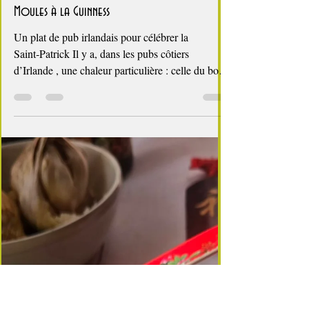
4 min de lecture
Tour d'Europe
Moules à la Guinness
Un plat de pub irlandais pour célébrer la
Saint‑Patrick Il y a, dans les pubs côtiers
d’Irlande , une chaleur particulière : celle du bois
sombre, du cuivre patiné, du brouhaha joyeux…
et parfois, du parfum profond de la Guinness qui
mijote doucement avec des moules fraîchement
pêchées. Ce plat, simple et robuste, raconte l’âme