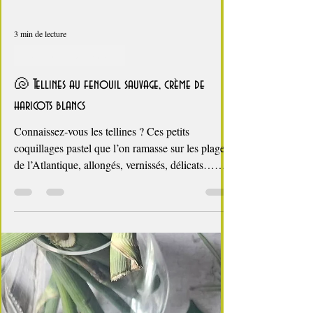
3 min de lecture
Coquillages et crustacés
🐚 Tellines au fenouil sauvage, crème de
haricots blancs
Connaissez‑vous les tellines ? Ces petits
coquillages pastel que l’on ramasse sur les plages
de l’Atlantique, allongés, vernissés, délicats…
Enfant, je les collectionnais pour décorer mes
châteaux de sable. Ce coquillage discret n’est pas
le plus courant sur nos plateaux de fruits de mer :
fragile, peu pêché, il reste confidentiel chez nous,
mais très apprécié en Espagne où il accompagne
les tapas. Cette semaine, j’ai eu la chance d’en